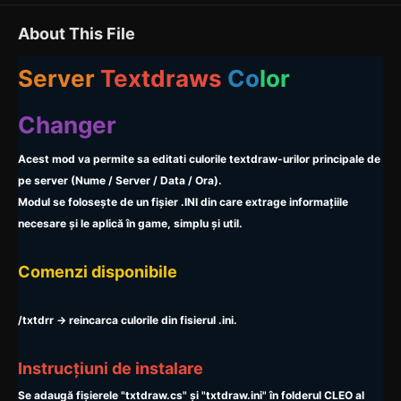
About This File
Server
Textdraws
Co
lor
Changer
Acest mod va permite sa editati culorile textdraw-urilor principale de
pe server (Nume / Server / Data / Ora).
Modul se folosește de un fișier .INI din care extrage informațiile
necesare și le aplică în game, simplu și util.
Comenzi disponibile
/txtdrr -> reincarca culorile din fisierul .ini.
Instrucțiuni de instalare
Se adaugă fișierele "txtdraw.cs" și "txtdraw.ini" în folderul CLEO al