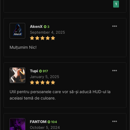
1
AkenX
3
September 4, 2025
Mulțumim Nic!
Tupi
917
January 5, 2025
Util pentru persoanele care vor să-și aducă HUD-ul la
aceiasi temă de culoare.
FANTOM
104
October 5, 2024