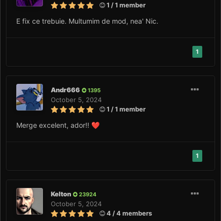
1 / 1 member
E fix ce trebuie. Multumim de mod, nea' Nic.
1
Andr666
1395
October 5, 2024
1 / 1 member
Merge excelent, ador!!
❤️
1
Kelton
23924
October 5, 2024
4 / 4 members