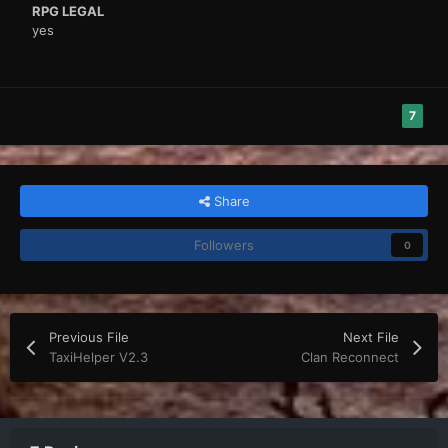
RPG LEGAL
yes
7
Share
Followers
0
Previous File
Next File
TaxiHelper V2.3
Clan Reconnect