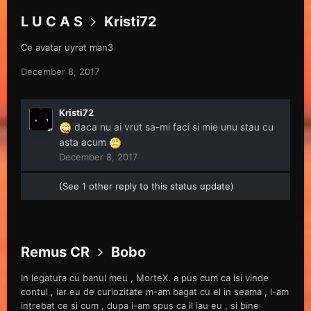
L U C A S
Kristi72
Ce avatar uyrat man3
December 8, 2017
Kristi72
daca nu ai vrut sa-mi faci si mie unu stau cu
asta acum
December 8, 2017
(See 1 other reply to this status update)
Remus CR
Bobo
In legatura cu banul meu , MorteX. a pus cum ca isi vinde
contul , iar eu de curiozitate m-am bagat cu el in seama , l-am
intrebat ce si cum , dupa i-am spus ca il iau eu , si bine