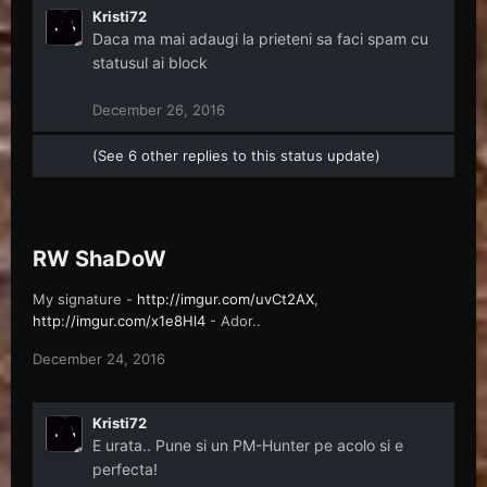
Kristi72
Daca ma mai adaugi la prieteni sa faci spam cu
statusul ai block
December 26, 2016
(See 6 other replies to this status update)
RW ShaDoW
My signature -
http://imgur.com/uvCt2AX
,
http://imgur.com/x1e8Hl4
- Ador..
December 24, 2016
Kristi72
E urata.. Pune si un PM-Hunter pe acolo si e
perfecta!