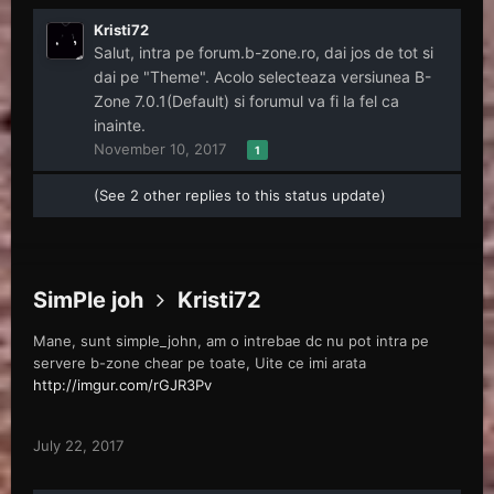
Kristi72
Salut, intra pe forum.b-zone.ro, dai jos de tot si
dai pe "Theme". Acolo selecteaza versiunea B-
Zone 7.0.1(Default) si forumul va fi la fel ca
inainte.
November 10, 2017
1
(See 2 other replies to this status update)
SimPle joh
Kristi72
Mane, sunt simple_john, am o intrebae dc nu pot intra pe
servere b-zone chear pe toate, Uite ce imi arata
http://imgur.com/rGJR3Pv
July 22, 2017