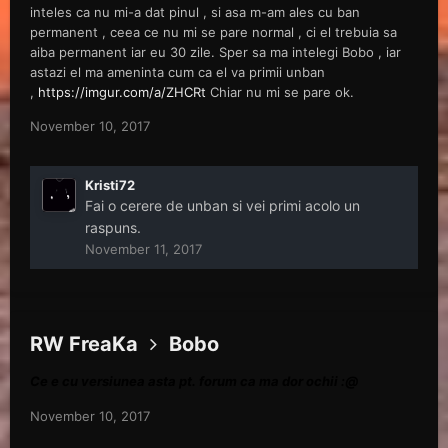
inteles ca nu mi-a dat pinul , si asa m-am ales cu ban
permanent , ceea ce nu mi se pare normal , ci el trebuia sa
aiba permanent iar eu 30 zile. Sper sa ma intelegi Bobo , iar
astazi el ma ameninta cum ca el va primii unban
,
https://imgur.com/a/ZHCRt
Chiar nu mi se pare ok.
November 10, 2017
Kristi72
Fai o cerere de unban si vei primi acolo un
raspuns.
November 11, 2017
RW FreaKa
Bobo
Ce e cu versiunea asta pt. forum ca ma dor ochii :@
November 10, 2017