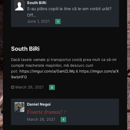
South BiRi
S-au plâns copiii la tine că le-am vorbit urât?
Off...
June 1, 2021
1
South BiRi
Dacă taxele vamale și transportul costă prea mult ca să-mi
cumpăr machetele mașinilor, mă descurc cum
pot:
https://imgur.com/a/GamZLWq
&
https://imgur.com/a/X
9wbHFG
March 26, 2021
2
Daniel Negoi
Foarte frumos!
?
March 26, 2021
1