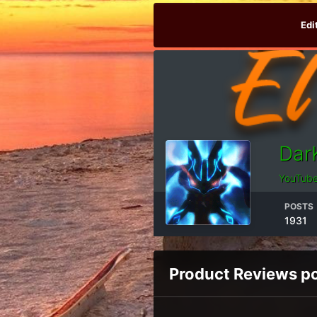
Edi
Dar
YouTube
POSTS
1931
Product Reviews p