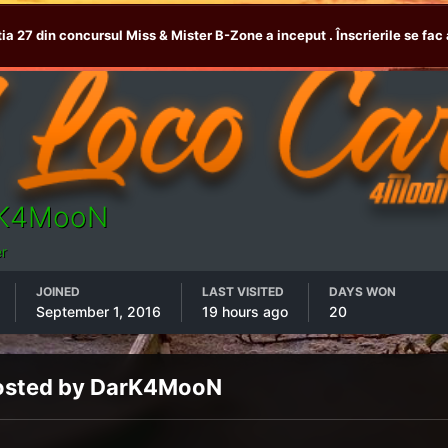
tia 27 din concursul Miss & Mister B-Zone a inceput . Înscrierile se fac 
K4MooN
r
JOINED
LAST VISITED
DAYS WON
September 1, 2016
19 hours ago
20
osted by DarK4MooN