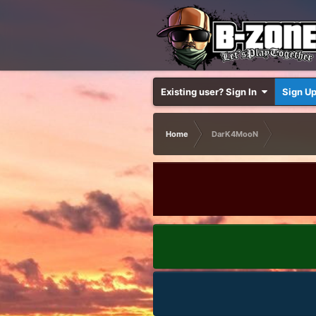
Existing user? Sign In
Sign U
Home
DarK4MooN