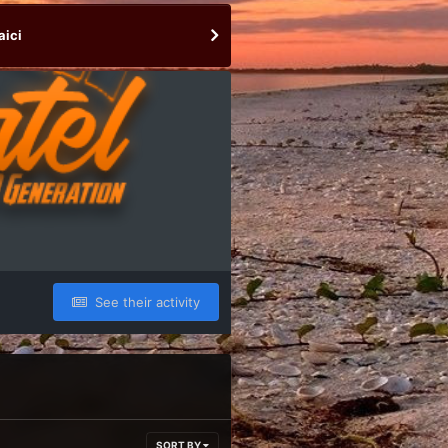
aici
See their activity
SORT BY