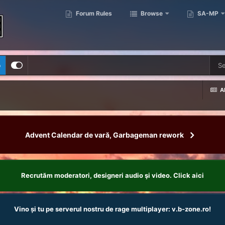
Forum Rules
Browse
SA-MP
p
Al
Advent Calendar de vară, Garbageman rework
Recrutăm moderatori, designeri audio şi video. Click aici
Vino și tu pe serverul nostru de rage multiplayer: v.b-zone.ro!