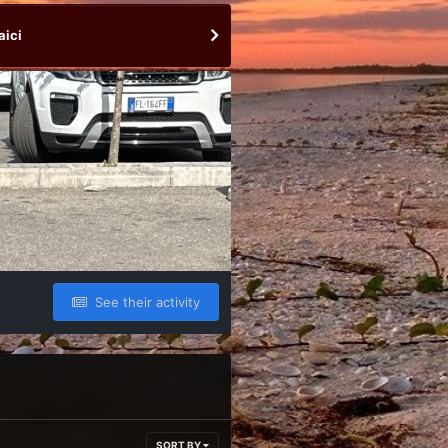
aici
See their activity
SORT BY