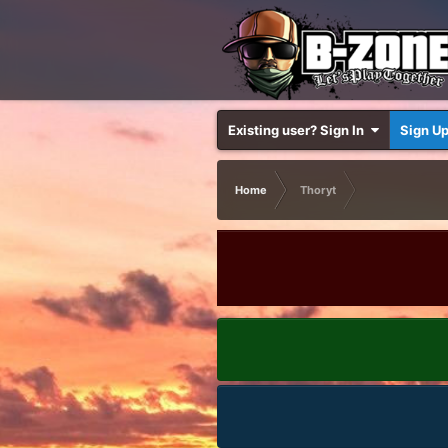
Existing user? Sign In
Sign U
Home
Thoryt