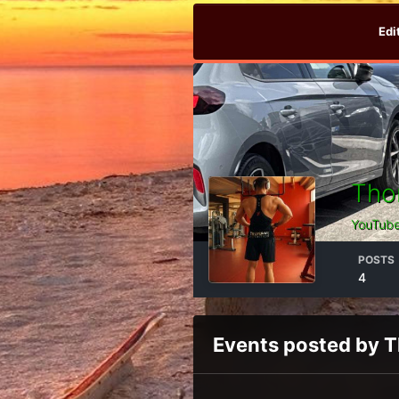
Edi
Tho
YouTube
POSTS
4
Events posted by T