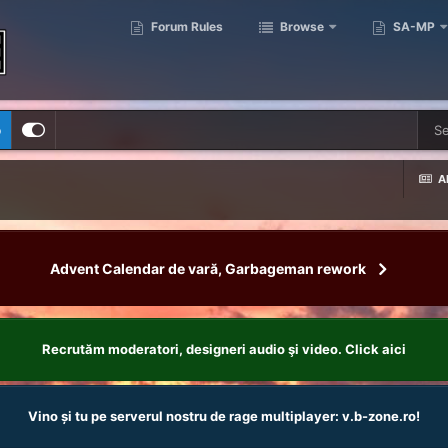
Forum Rules
Browse
SA-MP
p
Al
Advent Calendar de vară, Garbageman rework
Recrutăm moderatori, designeri audio şi video. Click aici
Vino și tu pe serverul nostru de rage multiplayer: v.b-zone.ro!