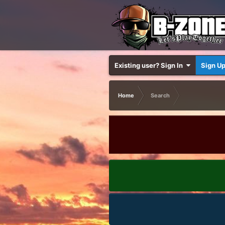
Existing user? Sign In
Sign U
Home
Search