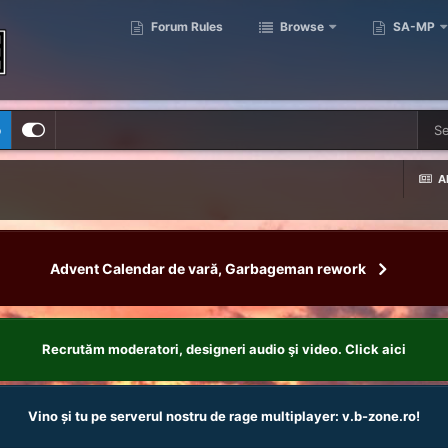
Forum Rules
Browse
SA-MP
p
Al
Advent Calendar de vară, Garbageman rework
Recrutăm moderatori, designeri audio şi video. Click aici
Vino și tu pe serverul nostru de rage multiplayer: v.b-zone.ro!