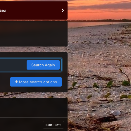
aici
Search Again
More search options
SORT BY