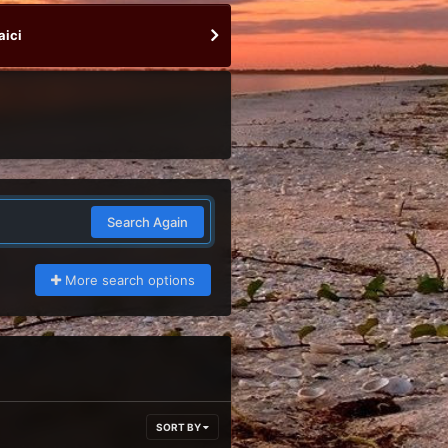
aici
Search Again
More search options
SORT BY