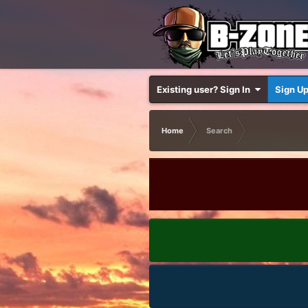
Existing user? Sign In
Sign U
Home
Search