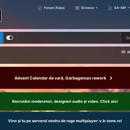
Forum Rules
Browse
SA-MP
p
Al
Advent Calendar de vară, Garbageman rework
Recrutăm moderatori, designeri audio şi video. Click aici
Vino și tu pe serverul nostru de rage multiplayer: v.b-zone.ro!