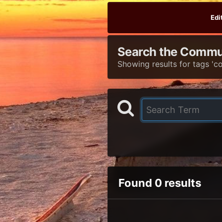
Edi
Search the Commu
Showing results for tags 'col
Found 0 results