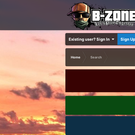
Existing user? Sign In
Sign U
Home
Search