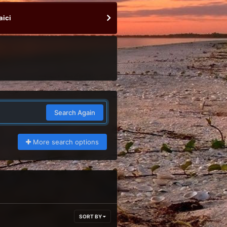
aici
Search Again
More search options
SORT BY