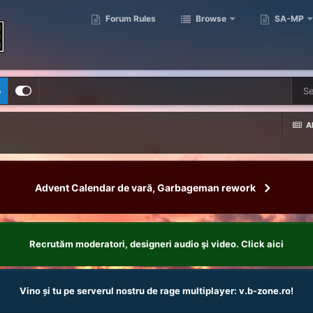
Forum Rules
Browse
SA-MP
p
Al
Advent Calendar de vară, Garbageman rework
Recrutăm moderatori, designeri audio şi video. Click aici
Vino și tu pe serverul nostru de rage multiplayer: v.b-zone.ro!