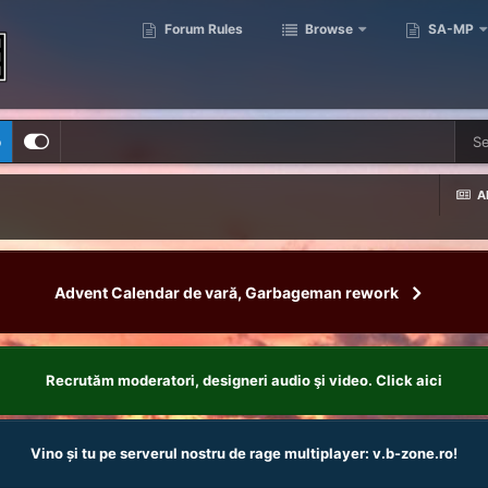
Forum Rules
Browse
SA-MP
p
Al
Advent Calendar de vară, Garbageman rework
Recrutăm moderatori, designeri audio şi video. Click aici
Vino și tu pe serverul nostru de rage multiplayer: v.b-zone.ro!