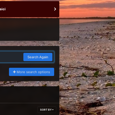
aici
Search Again
More search options
SORT BY