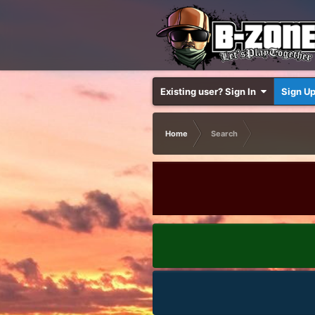
Existing user? Sign In
Sign U
Home
Search