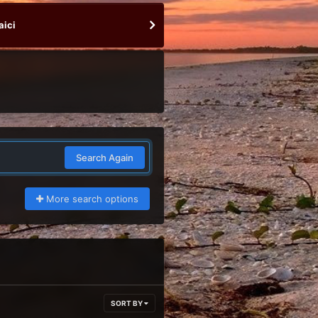
aici
Search Again
More search options
SORT BY