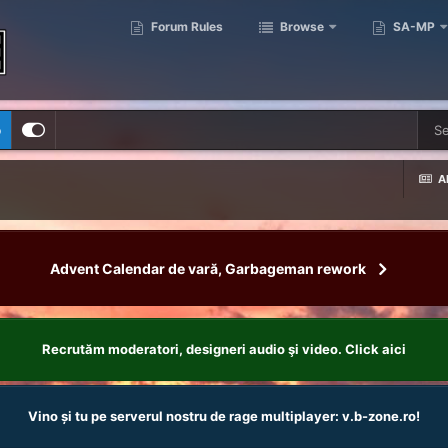
Forum Rules
Browse
SA-MP
p
Al
Advent Calendar de vară, Garbageman rework
Recrutăm moderatori, designeri audio şi video. Click aici
Vino și tu pe serverul nostru de rage multiplayer: v.b-zone.ro!