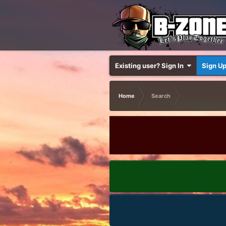
Existing user? Sign In
Sign U
Home
Search