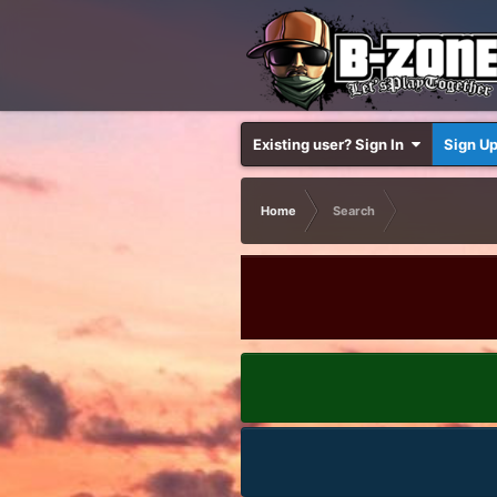
Existing user? Sign In
Sign U
Home
Search