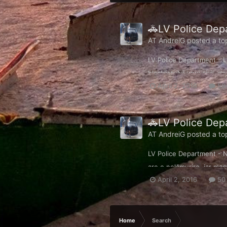
🚓LV Police Depa
AT AndreiG
posted a top
LV Police Department - Li
blacklistului unui civil, d
April 2, 2016
594
🚓LV Police Depa
AT AndreiG
posted a top
LV Police Department - N
are o nelămurire, iar mem
April 2, 2016
50 
Home
Search