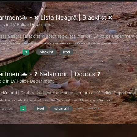
rtment🚓 - ❌ Lista Neagră | Blacklist ❌
ic in
LV Police Department
sta Neagră | Blacklist În acest topic, toți membrii LV Police Department
e care se va ocupa liderul sau subliderii. Model cerere blacklist...
(and 1 more)
 replies
blacklist
lvpd
3
rtment🚓 - ❓ Nelamuriri | Doubts ❓
ic in
LV Police Department
elămuriri | Doubts În acest topic orice membru al LV Police Department
brii de rank 5+ pot răspunde întrebărilor. Model nelămuriri...
(and 1 more)
replies
lvpd
nelamuriri
2