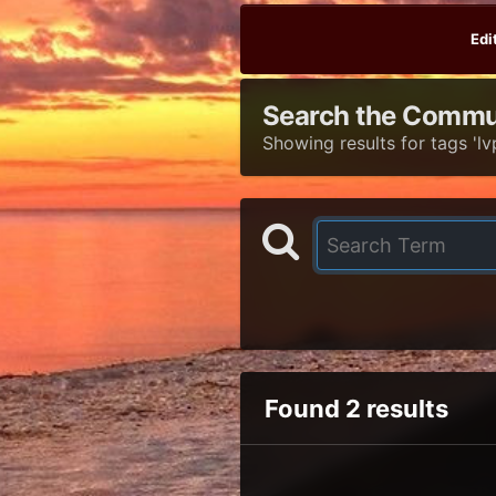
Edi
Search the Commu
Showing results for tags 'lv
Found 2 results