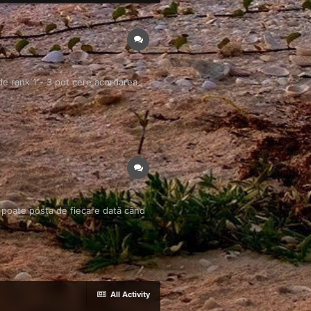
 de rank 1 - 3 pot cere acordarea
 poate posta de fiecare dată când
All Activity