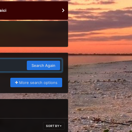
aici
Search Again
More search options
SORT BY