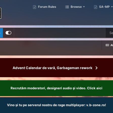
Forum Rules
Browse
SA-MP
p
Al
Advent Calendar de vară, Garbageman rework
Recrutăm moderatori, designeri audio şi video. Click aici
Vino și tu pe serverul nostru de rage multiplayer: v.b-zone.ro!