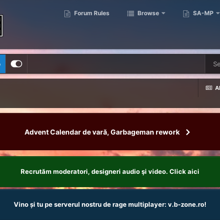
Forum Rules
Browse
SA-MP
p
Al
Advent Calendar de vară, Garbageman rework
Recrutăm moderatori, designeri audio şi video. Click aici
Vino și tu pe serverul nostru de rage multiplayer: v.b-zone.ro!