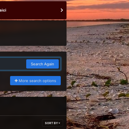
aici
Search Again
More search options
SORT BY