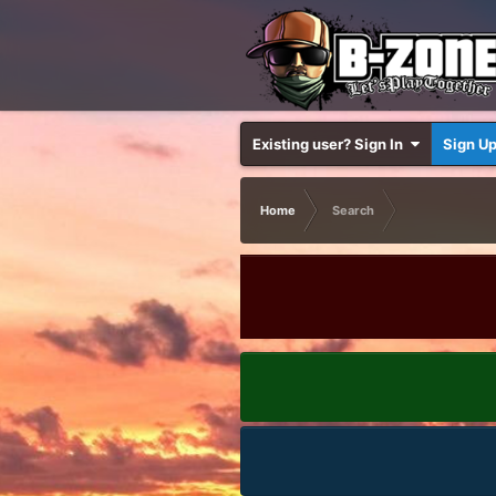
Existing user? Sign In
Sign U
Home
Search