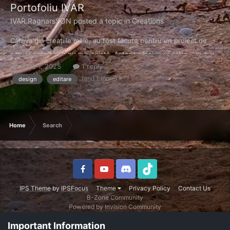
Portofoliu IVAR
IVAR.RagnarsSON
posted a topic in
Creations
Câteva din creațiile mele, au fost făcute pentru un proiect de
server care acum nu mai există. Aștept părerile voastre, am mai
June 1, 2025
1 reply
multe dar momentan întămpin ceva probleme cu încărcarea lor.
(and 1 more)
design
editare
Home
Search
IPS Theme
by
IPSFocus
Theme
Privacy Policy
Contact Us
B-Zone Community
Powered by Invision Community
Important Information