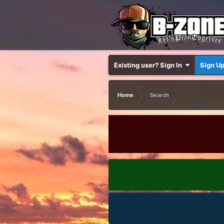
Existing user? Sign In
Sign U
Home
Search