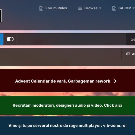
Forum Rules
Browse
SA-MP
p
Al
Advent Calendar de vară, Garbageman rework
Recrutăm moderatori, designeri audio şi video. Click aici
Vino și tu pe serverul nostru de rage multiplayer: v.b-zone.ro!