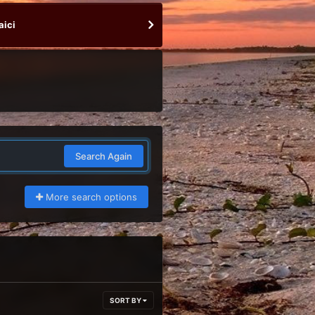
aici
Search Again
More search options
SORT BY