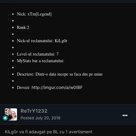
Nick: xTm[Legend]
Rank:2
Nick-ul reclamatului: KiLg0r
Level-ul reclamatului: 7
MyStats bar a reclamatului:
Descriere: Dintr-o data incepe sa faca dm pe mine
Dovezi:
http://imgur.com/a/w0IBF
ReTrY1232
Posted
July 20, 2016
KiLg0r va fi adaugat pe BL cu 1 avertisment