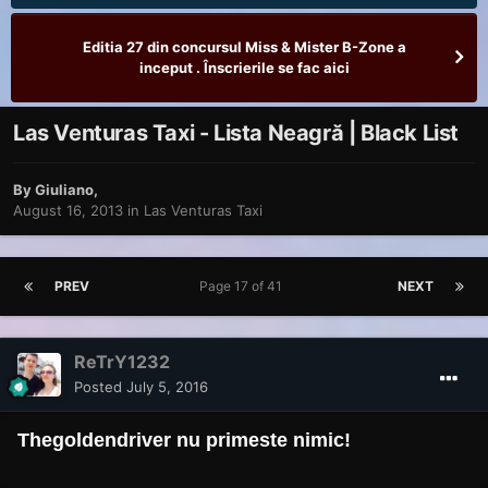
Editia 27 din concursul Miss & Mister B-Zone a
inceput . Înscrierile se fac aici
Las Venturas Taxi - Lista Neagră | Black List
By
Giuliano
,
August 16, 2013
in
Las Venturas Taxi
PREV
Page 17 of 41
NEXT
ReTrY1232
Posted
July 5, 2016
Thegoldendriver nu primeste nimic!