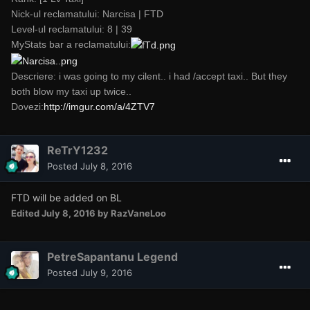
Nick-ul reclamatului: Narcisa | FTD
Level-ul reclamatului: 8 | 39
MyStats bar a reclamatului:
Descriere: i was going to my cilent.. i had /accept taxi.. But they
both blow my taxi up twice..
Dovezi:
http://imgur.com/a/4ZTV7
ReTrY1232
Posted
July 8, 2016
FTD will be added on BL
Edited
July 8, 2016
by RazVaneLoo
PetreSapantanu Legend
Posted
July 9, 2016