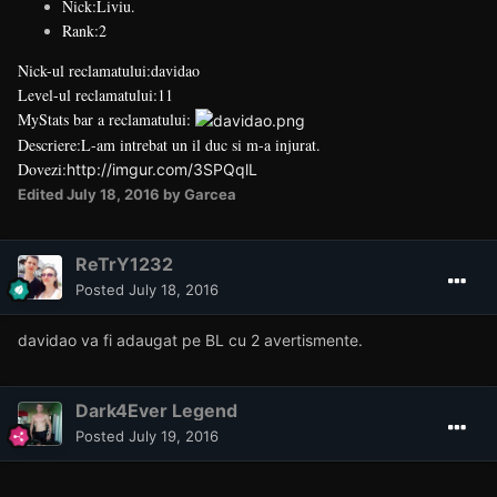
Nick:Liviu.
Rank:2
Nick-ul reclamatului:davidao
Level-ul reclamatului:11
MyStats bar a reclamatului:
Descriere:L-am intrebat un il duc si m-a injurat.
Dovezi:
http://imgur.com/3SPQqlL
Edited
July 18, 2016
by Garcea
ReTrY1232
Posted
July 18, 2016
davidao va fi adaugat pe BL cu 2 avertismente.
Dark4Ever Legend
Posted
July 19, 2016