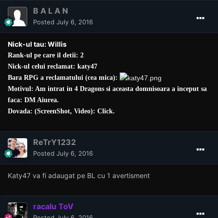
B A L A N
Posted
July 6, 2016
Nick-ul tau: Willis
Rank-ul pe care il detii: 2
Nick-ul celui reclamat: katy47
Bara RPG a reclamatului (cea mica):
Motivul: Am intrat in 4 Dragons si aceasta domnisoara a inceput sa
faca: DM Aiurea.
Dovada: (ScreenShot, Video):
Click
.
ReTrY1232
Posted
July 6, 2016
Katy47 va fi adaugat pe BL cu 1 avertisment
racalu ToV
Posted
July 6, 2016