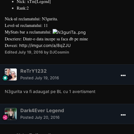
Nick: xTm[Legend]
Rank:2
Nick-ul reclamatului: N3gurita.
Level-ul reclamatului: 11
MyStats bar a reclamatului:
Descriere: Dintr-o data incepe sa faca db pe mine
Dovezi:
http://imgur.com/a/8qZJU
Edited
July 19, 2016
by DJCosmin
ReTrY1232
Posted
July 19, 2016
N3gurita va fi adaugat pe BL cu 1 avertisment
Dark4Ever Legend
Posted
July 20, 2016