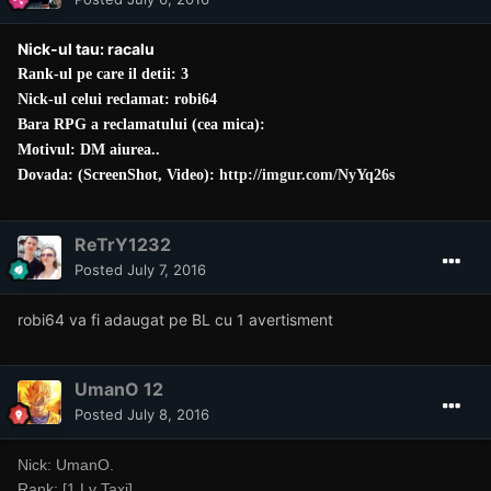
Nick-ul tau: racalu
Rank-ul pe care il detii: 3
Nick-ul celui reclamat: robi64
Bara RPG a reclamatului (cea mica):
Motivul: DM aiurea..
Dovada: (ScreenShot, Video):
http://imgur.com/NyYq26s
ReTrY1232
Posted
July 7, 2016
robi64 va fi adaugat pe BL cu 1 avertisment
UmanO 12
Posted
July 8, 2016
Nick: UmanO.
Rank: [1 Lv Taxi]