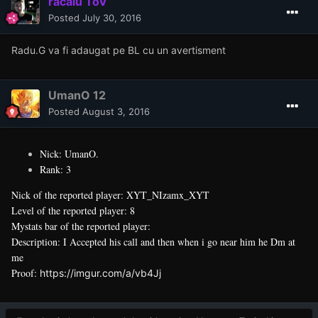
racalu ToV
Posted
July 30, 2016
Radu.G va fi adaugat pe BL cu un avertisment
UmanO 12
Posted
August 3, 2016
Nick: UmanO.
Rank: 3
Nick of the reported player: XYT_NIzamx_XYT
Level of the reported player: 8
Mystats bar of the reported player:
Description: I Accepted his call and then when i go near him he Dm at
me
Proof:
https://imgur.com/a/vb4Jj