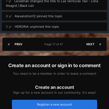
7 yr
Leviathan
changed the title to
Las Venturas Taxi - Lista
Neagră | Black List
8 yr
Alexandrion12
pinned this topic
5 yr
HEROINA
unpinned this topic
PREV
Page 17 of 41
NEXT
Create an account or sign in to comment
You need to be a member in order to leave a comment
Create an account
Sign up for a new account in our community. It's easy!
Register a new account