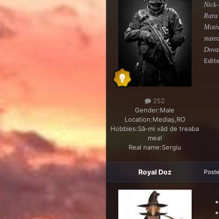
Nick-
Rara 
Motiv
state
Dova
Edit
252
Gender:
Male
Location:
Mediaș,RO
Hobbies:
Să-mi văd de treaba
mea!
Real name:
Sergiu
Royal Doz
Post