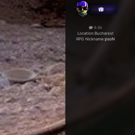
6.6k
Location:
Bucharest
RPG Nickname:
psoN