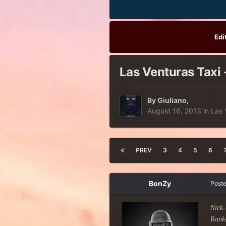
Edi
Las Venturas Taxi -
By
Giuliano
,
August 16, 2013
in
Las 
PREV
3
4
5
6
BonZy
Post
Nick-
Rank-