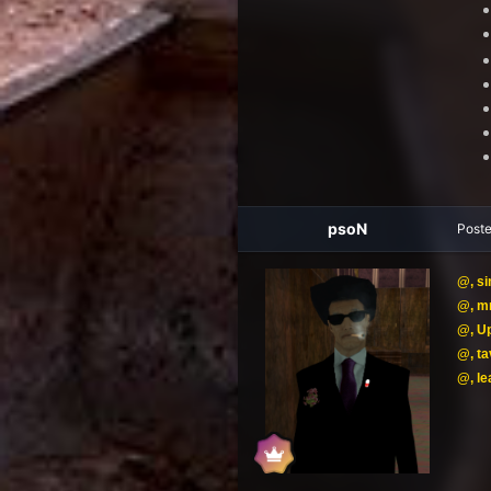
psoN
Post
@
, s
@
, m
@
, U
@
, t
@
, l