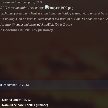
ul celui reclamat:simpatiq1999
RPG a reclamatului (cea mica):
ul:Jigniri (aveam un client si eram langa un hotdog si avea viata mica si l-am 
a in hotdog si nu ne lasa sa luam heal si ma insultat si i-am zis noob,ca asa si e
da:
http://imgur.com/uZjmvq2,XdlMTXH#0
is 2 poze.
ed
December 19, 2013
by pD BonZy
ed
December 19, 2013
Nick-ul tau:[mR].Doz
Rank-ul pe care il detii:1 (Trainee)