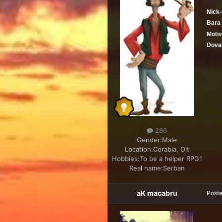
Nick-
Bara 
Motiv
Dovad
286
Gender:
Male
Location:
Corabia, Olt
Hobbies:
To be a helper RPG1
Real name:
Serban
aK macabru
Post