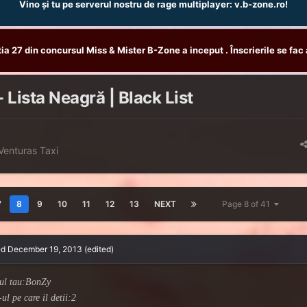
Vino și tu pe serverul nostru de rage multiplayer: v.b-zone.ro!
tia 27 din concursul Miss & Mister B-Zone a inceput . Înscrierile se fac 
 Lista Neagră | Black List
Venturas Taxi
7
8
9
10
11
12
13
NEXT
Page 8 of 41
ed
December 19, 2013
(edited)
ul tau:BonZy
ul pe care il detii:2