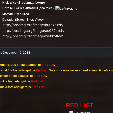
Nick-ul celui reclamat: LeAnA
Bara RPG a reclamatului (cea mica):
Motivul: DM aiurea
Dovada: (ScreenShot, Video):
http://postimg.org/image/kutzkbtzh/
http://postimg.org/image/au067zreh/
http://postimg.org/image/wbkkvllyv/
ed
December 19, 2013
impatiq1999 a fost adaugat pe
Red List
.
rsnak3 a fost adaugat pe
Red List
. Sa stii ca nu e necesar sa-l ameninti inutil cu 
pinder a fost adaugat pe
Red List
.
avuk a fost adaugat pe
Red List
.
eana a fost adaugata pe
Red List
.
RED LIST