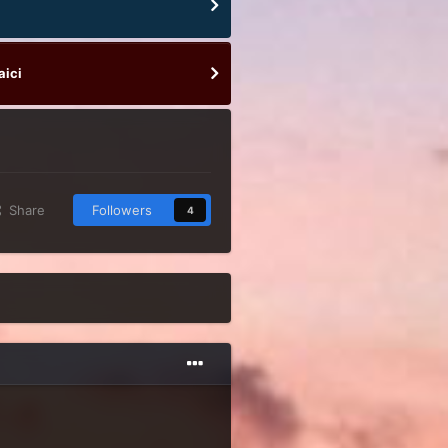
aici
Share
Followers
4