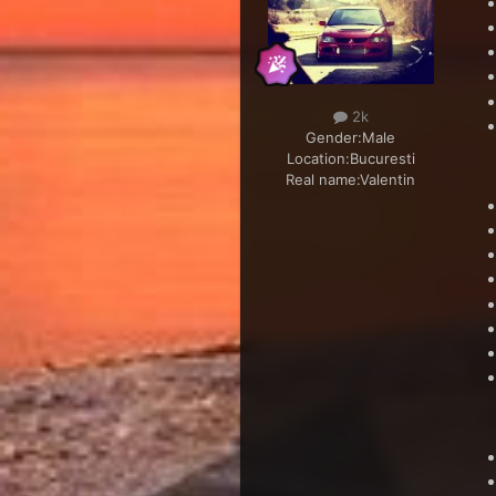
2k
Gender:
Male
Location:
Bucuresti
Real name:
Valentin