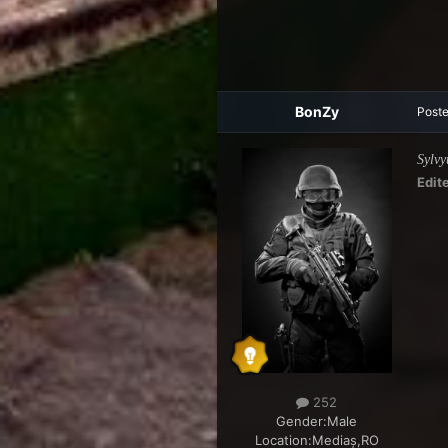
BonZy
Post
Sylvy
Edit
252
Gender:
Male