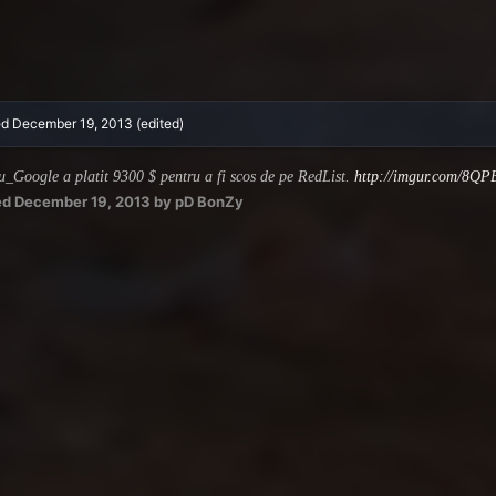
ed
December 19, 2013
(edited)
u_Google a platit 9300 $ pentru a fi scos de pe RedList.
http://imgur.com/8Q
ed
December 19, 2013
by pD BonZy