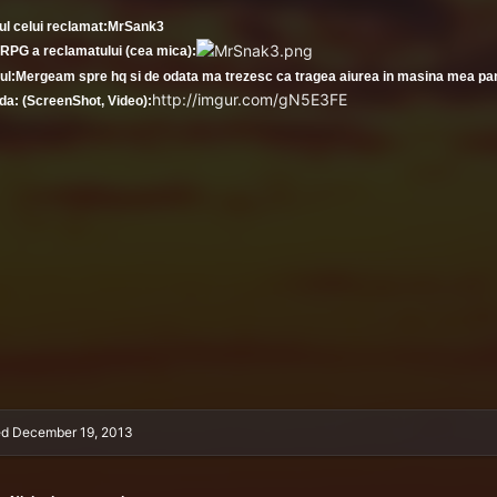
ul celui reclamat:MrSank3
RPG a reclamatului (cea mica):
ul:Mergeam spre hq si de odata ma trezesc ca tragea aiurea in masina mea pana
http://imgur.com/gN5E3FE
a: (ScreenShot, Video):
ed
December 19, 2013