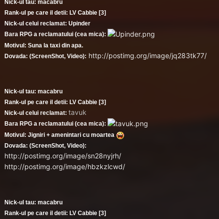
Nick-ul tau: macabru
Rank-ul pe care il detii: LV Cabbie [3]
Nick-ul celui reclamat: Upinder
Bara RPG a reclamatului (cea mica):
Motivul: Suna la taxi din apa.
http://postimg.org/image/jq283tk77/
Dovada: (ScreenShot, Video):
Nick-ul tau: macabru
Rank-ul pe care il detii: LV Cabbie [3]
tavuk
Nick-ul celui reclamat:
Bara RPG a reclamatului (cea mica):
Motivul: Jigniri + amenintari cu moartea
Dovada: (ScreenShot, Video):
http://postimg.org/image/sn28nyjrh/
http://postimg.org/image/hbzkzlcwd/
Nick-ul tau: macabru
Rank-ul pe care il detii: LV Cabbie [3]