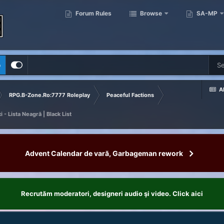
Forum Rules
Browse
SA-MP
p
Al
RPG.B-Zone.Ro:7777 Roleplay
Peaceful Factions
 - Lista Neagră | Black List
Advent Calendar de vară, Garbageman rework
Recrutăm moderatori, designeri audio şi video. Click aici