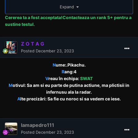
Expand
Cererea
ta a fost acceptata!Contacteaza un rank 5+ pentru a
sustine testul.
Z O T A G
Posted
December 23, 2023
N
ume:.Pikachu.
R
ang:4
V
reau în echipa:
SWAT
M
otivul: Sa am si eu parte de putina actiune, ma plictisii in
infernusu ala la radar.
A
lte precizări: Sa fie cu noroc si sa vedem ce iese.
lamapedro111
Posted
December 23, 2023