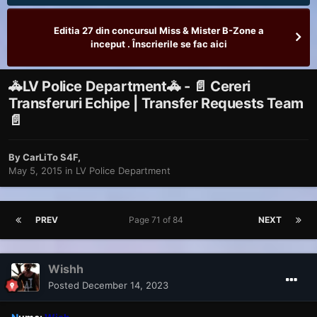
Editia 27 din concursul Miss & Mister B-Zone a
inceput . Înscrierile se fac aici
🚓LV Police Department🚓 - 📄 Cereri
Transferuri Echipe | Transfer Requests Team
📄
By
CarLiTo S4F
,
May 5, 2015
in
LV Police Department
PREV
Page 71 of 84
NEXT
Wishh
Posted
December 14, 2023