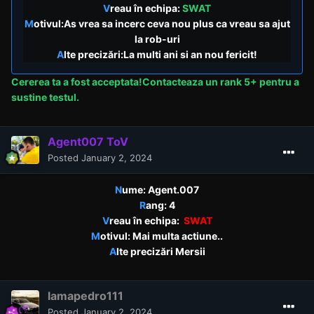
V
reau în echipa:
SWAT
M
otivul:As vrea sa incerc ceva nou plus ca vreau sa ajut
la rob-uri
A
lte precizări:La multi ani si an nou fericit!
Cererea
ta a fost acceptata!Contacteaza un rank 5+ pentru a
sustine testul.
Agent007 ToV
Posted
January 2, 2024
N
ume: Agent.007
R
ang: 4
V
reau în echipa:
SWAT
M
otivul: Mai multa actiune..
A
lte precizări Mersii
lamapedro111
Posted
January 2, 2024