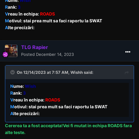
N
ume:
Wish
R
ank:
3
V
reau în echipa:
ROADS
M
otivul: stai prea mult sa faci raportu la SWAT
A
lte precizări:
TLG Rapier
Posted
December 14, 2023
On 12/14/2023 at 7:57 AM,
Wishh
said:
N
ume:
Wish
R
ank:
3
V
reau în echipa:
ROADS
M
otivul: stai prea mult sa faci raportu la SWAT
A
lte precizări:
Cererea
ta a fost acceptata!Vei fi mutat in echipa ROADS fara
alte teste.