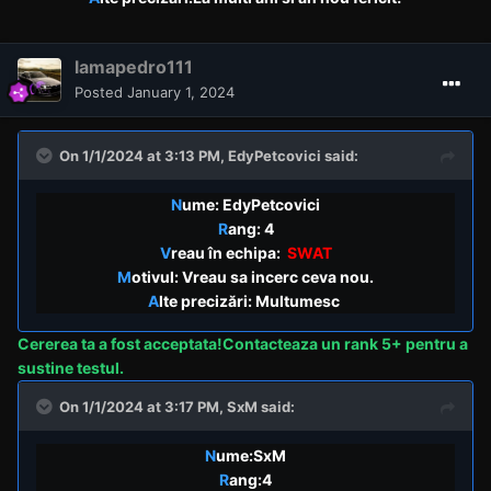
lamapedro111
Posted
January 1, 2024
On 1/1/2024 at 3:13 PM,
EdyPetcovici
said:
N
ume: EdyPetcovici
R
ang: 4
V
reau în echipa:
SWAT
M
otivul: Vreau sa incerc ceva nou.
A
lte precizări: Multumesc
Cererea
ta a fost acceptata!Contacteaza un rank 5+ pentru a
sustine testul.
On 1/1/2024 at 3:17 PM,
SxM
said:
N
ume:SxM
R
ang:4