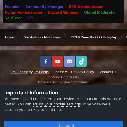
Founder
Community Manager
RPG Administrator
Forum Administrator
Discord Manager
Global Moderator
YouTuber
VIP
Home
San Andreas Multiplayer
RPG.B-Zone.Ro:7777 Roleplay
IPS Theme
by
IPSFocus
Theme
Privacy Policy
Contact Us
B-Zone Community
Powered by Invision Community
Important Information
We have placed
cookies
on your device to help make this website
better. You can
adjust your cookie settings
, otherwise we'll
assume you're okay to continue.
I accept