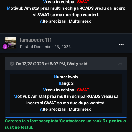
V
reau în echipa:
SWAT
M
otivul: Am stat prea mult in echipa ROADS vreau sa incerc
si SWAT sa ma duc dupa wanted.
A
lte precizări: Multumesc
lamapedro111
Posted
December 28, 2023
On 12/28/2023 at 5:07 PM,
iWaLy
said:
N
ume: iwaly
R
ang: 3
V
reau în echipa:
SWAT
M
otivul: Am stat prea mult in echipa ROADS vreau sa
incerc si SWAT sa ma duc dupa wanted.
A
lte precizări: Multumesc
Cererea
ta a fost acceptata!Contacteaza un rank 5+ pentru a
sustine testul.