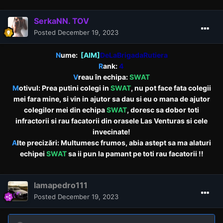
SerkaNN. TOV
Posted
December 19, 2023
N
ume:
[AIM]
DeLaBrigadaRutiera
R
ank:
4
V
reau în echipa:
SWAT
M
otivul: Prea putini colegi in
SWAT
, nu pot face fata colegii
mei fara mine, si vin in ajutor sa dau si eu o mana de ajutor
colegilor mei din echipa
SWAT
, doresc sa dobor toti
infractorii si rau facatorii din orasele Las Venturas si cele
invecinate!
A
lte precizări: Multumesc frumos, abia astept sa ma alaturi
echipei
SWAT
sa ii pun la pamant pe toti rau facatorii !!
lamapedro111
Posted
December 19, 2023