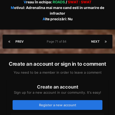
V
reau în echipa:
ROADS
/
SWAT
:
SWAT
M
otivul: Adrenalina mai mare cand esti in urmarire de
infractor
A
lte precizări: Nu
PREV
Page 71 of 84
NEXT
Create an account or sign in to comment
You need to be a member in order to leave a comment
Create an account
Sign up for a new account in our community. It's easy!
Register a new account