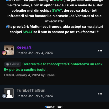
mei fara mine, si vin in ajutor sa dau si eu o mana de ajutor
colegilor mei din echipa
SWAT
, doresc sa dobor toti
infractorii si rau facatorii din orasele Las Venturas si cele
invecinate!
A
lte precizări: Multumesc frumos, abia astept sa ma alaturi
echipei
SWAT
sa ii pun la pamant pe toti rau facatorii !!
KeegaN.
Posted
January 4, 2024
Cererea
ta a fost acceptata!Contacteaza un rank
@
Edwin
5+ pentru a sustine testul.
Edited
January 4, 2024
by Brane
TuriiLeThalGun
Posted
January 9, 2024
N
ume: Turii.