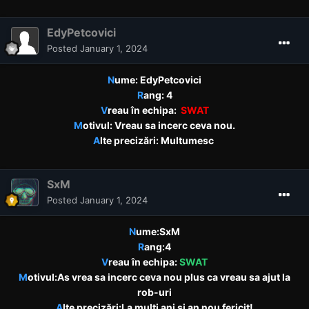
EdyPetcovici
Posted
January 1, 2024
N
ume: EdyPetcovici
R
ang: 4
V
reau în echipa:
SWAT
M
otivul: Vreau sa incerc ceva nou.
A
lte precizări: Multumesc
SxM
Posted
January 1, 2024
N
ume:SxM
R
ang:4
V
reau în echipa:
SWAT
M
otivul:As vrea sa incerc ceva nou plus ca vreau sa ajut la
rob-uri
A
lte precizări:La multi ani si an nou fericit!