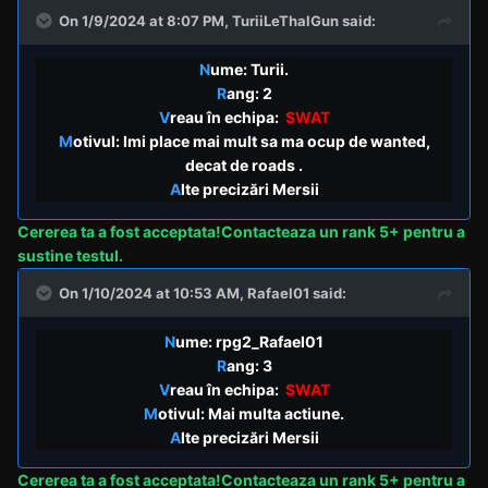
On 1/9/2024 at 8:07 PM,
TuriiLeThalGun
said:
N
ume: Turii.
R
ang: 2
V
reau în echipa:
SWAT
M
otivul: Imi place mai mult sa ma ocup de wanted,
decat de roads .
A
lte precizări Mersii
Cererea
ta a fost acceptata!Contacteaza un rank 5+ pentru a
sustine testul.
On 1/10/2024 at 10:53 AM,
Rafael01
said:
N
ume: rpg2_Rafael01
R
ang: 3
V
reau în echipa:
SWAT
M
otivul: Mai multa actiune.
A
lte precizări Mersii
Cererea
ta a fost acceptata!Contacteaza un rank 5+ pentru a