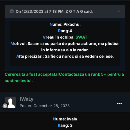
On 12/23/2023 at 7:18 PM,
Z O T A G
said:
N
ume:.Pikachu.
R
ang:4
V
reau în echipa:
SWAT
M
otivul: Sa am si eu parte de putina actiune, ma plictisii
in infernusu ala la radar.
A
lte precizări: Sa fie cu noroc si sa vedem ce iese.
Cererea
ta a fost acceptata!Contacteaza un rank 5+ pentru a
sustine testul.
iWaLy
Posted
December 28, 2023
N
ume: iwaly
R
ang: 3