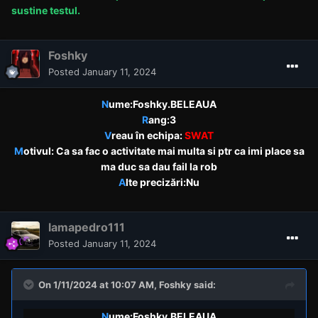
sustine testul.
Foshky
Posted
January 11, 2024
N
ume:Foshky.BELEAUA
R
ang:3
V
reau în echipa:
SWAT
M
otivul: Ca sa fac o activitate mai multa si ptr ca imi place sa
ma duc sa dau fail la rob
A
lte precizări:Nu
lamapedro111
Posted
January 11, 2024
On 1/11/2024 at 10:07 AM,
Foshky
said:
N
ume:Foshky.BELEAUA