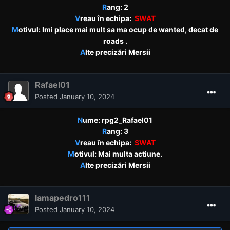
R
ang: 2
V
reau în echipa:
SWAT
M
otivul: Imi place mai mult sa ma ocup de wanted, decat de
roads .
A
lte precizări Mersii
Rafael01
Posted
January 10, 2024
N
ume: rpg2_Rafael01
R
ang: 3
V
reau în echipa:
SWAT
M
otivul: Mai multa actiune.
A
lte precizări Mersii
lamapedro111
Posted
January 10, 2024