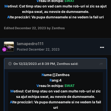
V
reau în echipa:
SWAT
M
otivul: Cat timp stau on vad cam multe rob-uri si zic sa ajut
echipa swat, au nevoie de dumneamele.
A
lte precizări: Va pupa dumneamele si ne vedem la fail uri
Edited
December 22, 2023
by Zenthos
lamapedro111
Posted
December 22, 2023
On 12/22/2023 at 8:39 PM,
Zenthos
said:
N
ume:[]Zenthos
R
ang:4
V
reau în echipa:
SWAT
M
otivul: Cat timp stau on vad cam multe rob-uri si zic
sa ajut echipa swat, au nevoie de dumneamele.
A
lte precizări: Va pupa dumneamele si ne vedem la fail
uri