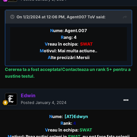
On 1/2/2024 at 12:06 PM,
Agent007 ToV
said:
N
ume: Agent.007
R
ang: 4
V
reau în echipa:
SWAT
M
otivul: Mai multa actiune..
A
lte precizări Mersii
Cererea
ta a fost acceptata!Contacteaza un rank 5+ pentru a
sustine testul.
Edwin
Posted
January 4, 2024
N
ume:
[AT}Edwyn
R
ank:
4
V
reau în echipa:
SWAT
M
otivul: Prea putini colegi in
SWAT
, nu pot face fata colegii