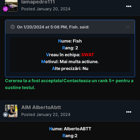
lamapedro111
Posted
January 20, 2024
On 1/20/2024 at 5:08 PM,
Fish.
said:
N
ume: Fish
R
ang: 2
V
reau în echipa:
SWAT
M
otivul: Mai multa actiune.
A
lte precizări: Nu
Cererea
ta a fost acceptata!Contacteaza un rank 5+ pentru a
sustine testul.
AIM AlbertoAbtt
Posted
January 22, 2024
N
ume: AlbertoABTT
R
ang:2