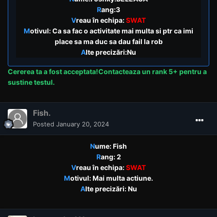
R
ang:3
V
reau în echipa:
SWAT
M
otivul: Ca sa fac o activitate mai multa si ptr ca imi
place sa ma duc sa dau fail la rob
A
lte precizări:Nu
Cererea
ta a fost acceptata!Contacteaza un rank 5+ pentru a
sustine testul.
Fish.
Posted
January 20, 2024
N
ume: Fish
R
ang: 2
V
reau în echipa:
SWAT
M
otivul: Mai multa actiune.
A
lte precizări: Nu