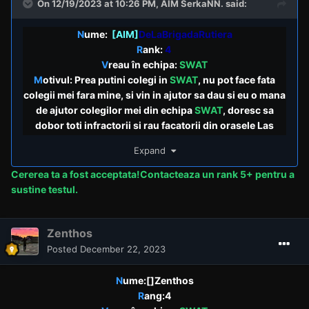
On 12/19/2023 at 10:26 PM,
AIM SerkaNN.
said:
N
ume:
[AIM]
DeLaBrigadaRutiera
R
ank:
4
V
reau în echipa:
SWAT
M
otivul: Prea putini colegi in
SWAT
, nu pot face fata
colegii mei fara mine, si vin in ajutor sa dau si eu o mana
de ajutor colegilor mei din echipa
SWAT
, doresc sa
dobor toti infractorii si rau facatorii din orasele Las
Venturas si cele invecinate!
Expand
A
lte precizări: Multumesc frumos, abia astept sa ma
alaturi echipei
SWAT
sa ii pun la pamant pe toti rau
Cererea
ta a fost acceptata!Contacteaza un rank 5+ pentru a
facatorii !!
sustine testul.
Zenthos
Posted
December 22, 2023
N
ume:[]Zenthos
R
ang:4