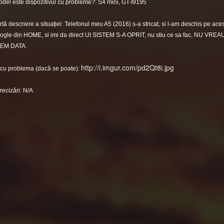
del este dispozitivul cu probleme?: S4 mini, GT-I9195
tă descriere a situației: Telefonul meu A5 (2016) s-a stricat, si l-am deschis pe acest
ogle din HOME, si imi da direct UI SISTEM S-A OPRIT, nu stiu ce sa fac, NU 
EM DATA.
http://i.imgur.com/pd2Qt8i.jpg
cu problema (dacă se poate):
recizări: N/A