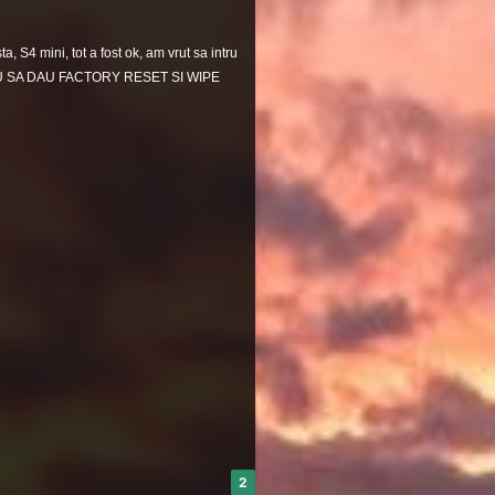
a, S4 mini, tot a fost ok, am vrut sa intru
VREAU SA DAU FACTORY RESET SI WIPE
2