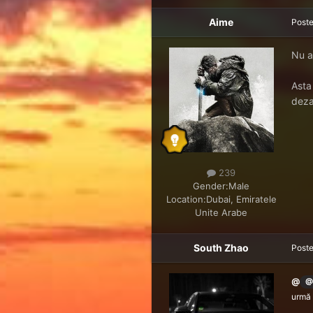
Aime
Post
Nu ai
Asta
deza
239
Gender:
Male
Location:
Dubai, Emiratele
Unite Arabe
South Zhao
Post
@
@
urmă 