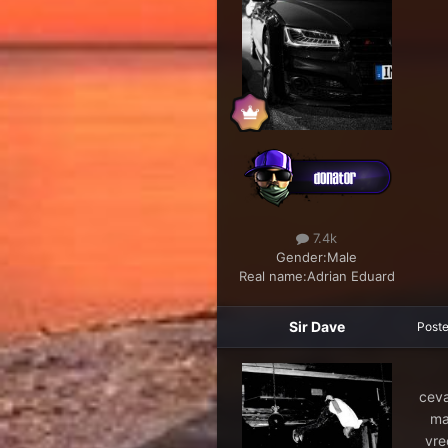
7.4k
Gender:
Male
Real name:
Adrian Eduard
Sir Dave
Post
ceva
ma
vre