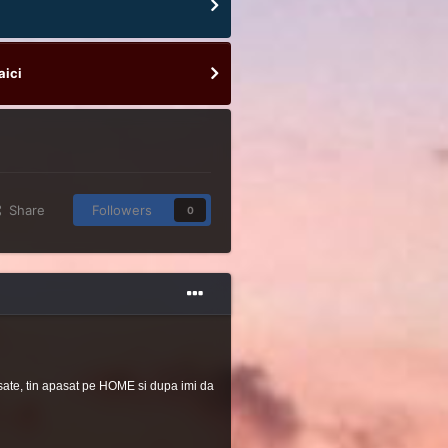
aici
Share
Followers
0
esate, tin apasat pe HOME si dupa imi da