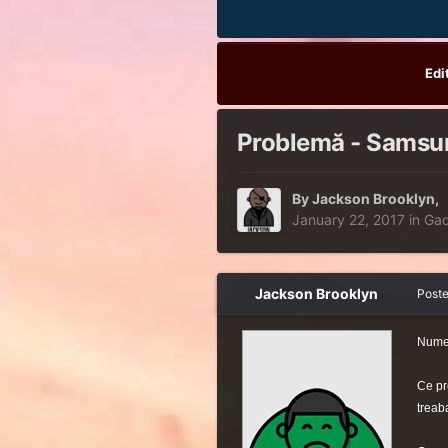
Edi
Problemă - Samsung
By
Jackson Brooklyn
,
January 22, 2017
in
Gad
Jackson Brooklyn
Post
Nume:
Ce pr
treab