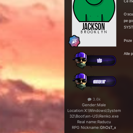
Ce mo
O scur
pe go
SYST
Poze 
Alte p
3.6k
Gender:
Male
Location:
X:\Windows\System
32\Boot\en-US\Renko.exe
Real name:
Raducu
RPG Nickname:
GhOsT_x