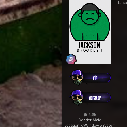
Lasa
3.6k
Gender:
Male
Location:
X:\Windows\System