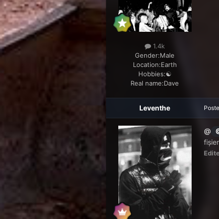
1.4k
Gender:
Male
Location:
Earth
Hobbies:
☯️
Real name:
Dave
Leventhe
Post
@
@
fișie
Edit