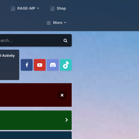
RAGE-MP
Shop
More
l Activity
×