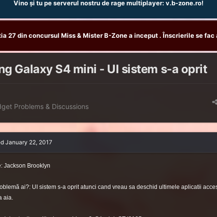
Vino și tu pe serverul nostru de rage multiplayer: v.b-zone.ro!
tia 27 din concursul Miss & Mister B-Zone a inceput . Înscrierile se fac 
 Galaxy S4 mini - UI sistem s-a oprit
get Problems & Discussions
ed
January 22, 2017
 Jackson Brooklyn
oblemă ai?: UI sistem s-a oprit atunci cand vreau sa deschid ultimele aplicatii acc
a aia.