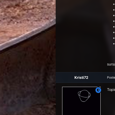
surs
Kristi72
Post
Topi