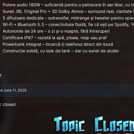
Putere audio 180W – suficientă pentru o petrecere în aer liber, cu t
Sunet JBL Original Pro + 3D Dolby Atmos – surround real, claritate î
5 difuzoare dedicate – subwoofer, midrange și tweeter pentru spe
Wi-Fi + Bluetooth 5.3 – conectivitate fluidă, fie că ești pe Spotify,
Autonomie de 24 ore – o zi și-o noapte, fără întreruperi
Certificare IP67 – rezistă la apă, ploaie, nisip sau praf
Powerbank integrat – încarcă-ți telefonul direct din boxă
Construcție solidă, cu look de tank – dar cu sunet de studio
a
ed
June 11, 2025
c closed.