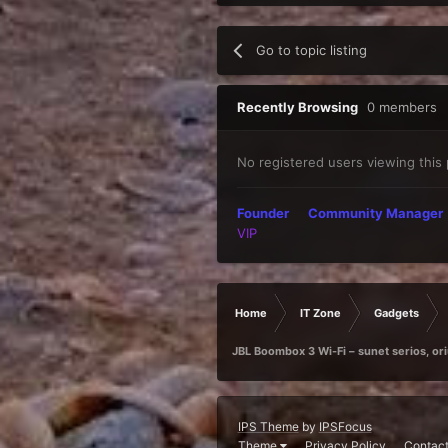
Go to topic listing
Recently Browsing
0 members
No registered users viewing this
Founder
Community Manager
VIP
Home
IT Zone
Gadgets
JBL Boombox 3 Wi-Fi – sunet serios, ori
IPS Theme
by
IPSFocus
Theme
Privacy Policy
Contact