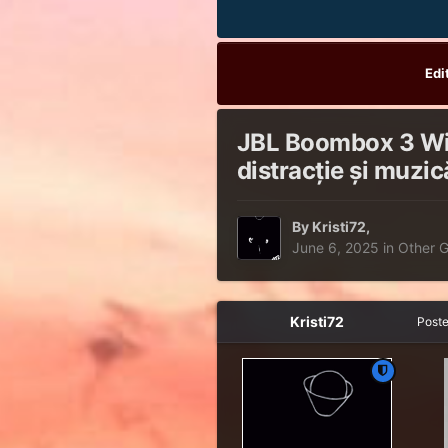
Edi
JBL Boombox 3 Wi-F
distracție și muzi
By
Kristi72
,
June 6, 2025
in
Other 
Kristi72
Post