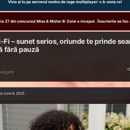
Vino și tu pe serverul nostru de rage multiplayer: v.b-zone.ro!
tia 27 din concursul Miss & Mister B-Zone a inceput . Înscrierile se fac 
i – sunet serios, oriunde te prinde sea
că fără pauză
Gadgets
ed
June 6, 2025