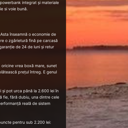
 powerbank integrat și materiale
ie si voie bună.
 Asta înseamnă o economie de
are o zgârietură fină pe carcasă
garanție de 24 de luni și retur
ru oricine vrea boxă mare, sunet
plătească prețul întreg. E genul
 și pot urca pănă la 2.600 lei în
 fie, fără dubiu, una dintre cele
performanță reală de sistem
puncte pentru sub 2.200 lei: