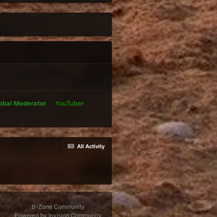
obal Moderator
YouTuber
All Activity
B-Zone Community
Powered by Invision Community