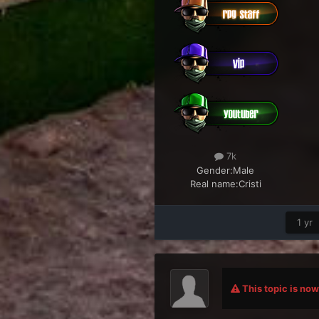
7k
Gender:
Male
Real name:
Cristi
1 yr
This topic is now 