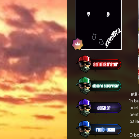
Iată
în b
prie
pentr
băile
O bo