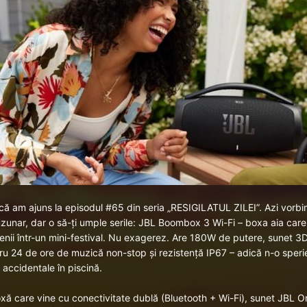
 că am ajuns la episodul #65 din seria „RESIGILATUL ZILEI”. Azi vorb
uzunar, dar o să-ți umple serile:
JBL Boombox 3 Wi-Fi
– boxa aia care 
tenii într-un mini-festival. Nu exagerez. Are 180W de putere, sunet 
u 24 de ore de muzică non-stop și rezistență IP67 – adică n-o sperie nic
 accidentale în piscină.
xă care vine cu conectivitate dublă (Bluetooth + Wi-Fi), sunet JBL Ori