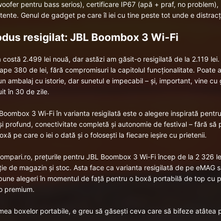
oofer pentru bass serios), certificare IP67 (apă + praf, no problem),
tente. Genul de gadget pe care îl iei cu tine peste tot unde e distracț
odus resigilat: JBL Boombox 3 Wi-Fi
 costă 2.499 lei nouă, dar astăzi am găsit-o resigilată de la
2.119 lei
.
ape 380 de lei, fără compromisuri la capitolul funcționalitate. Poate 
n ambalaj cu istorie, dar sunetul e impecabil – și, important, vine cu 
it în 30 de zile.
Boombox 3 Wi-Fi
în varianta resigilată este o alegere inspirată pent
 și profund, conectivitate completă și autonomie de festival – fără să 
xă pe care o iei o dată și o folosești la fiecare ieșire cu prietenii.
ompari.ro
, prețurile pentru JBL Boombox 3 Wi-Fi încep de la 2 326 lei
ție de magazin și stoc. Asta face ca varianta resigilată de pe eMAG să
bune alegeri în momentul de față pentru o boxă portabilă de top cu 
o premium.
umea boxelor portabile, e greu să găsești ceva care să bifeze atâtea 