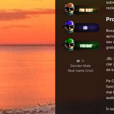
subw
rezis
Pr
Boxa
apro
sau u
gratu
JBL 
7k
clar
Gender:
Male
de bo
Real name:
Cristi
Pe
C
func
mai 
audi
În l