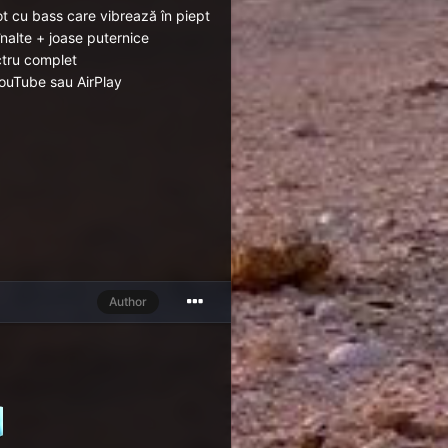
ot cu bass care vibrează în piept
nalte + joase puternice
ctru complet
 YouTube sau AirPlay
Author