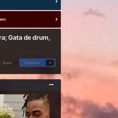
aici
ra; Gata de drum,
Share
Followers
0