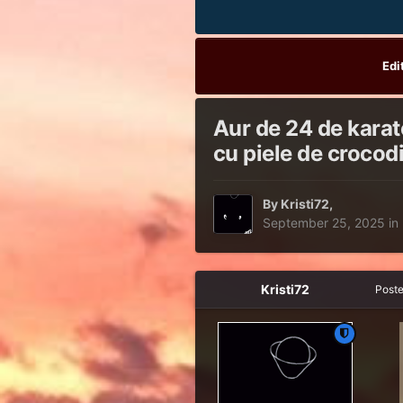
Edi
Aur de 24 de karate
cu piele de crocodi
By
Kristi72
,
September 25, 2025
in
Kristi72
Post