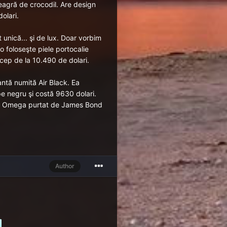
 neagră de crocodil. Are design
olari.
t unică... şi de lux. Doar vorbim
o foloseşte piele portocalie
încep de la 10.490 de dolari.
antă numită Air Black. Ea
pe negru şi costă 9630 dolari.
eas Omega purtat de James Bond
Author