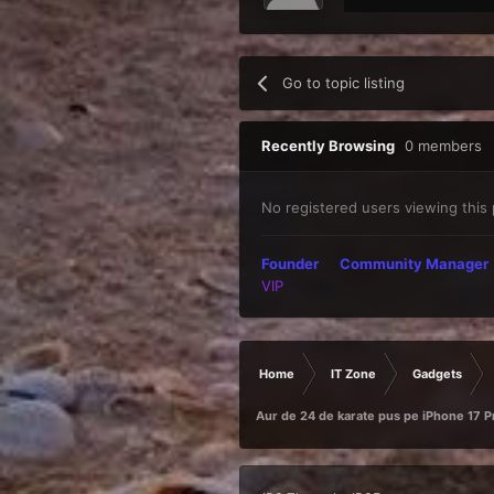
Go to topic listing
Recently Browsing
0 members
No registered users viewing this
Founder
Community Manager
VIP
Home
IT Zone
Gadgets
Aur de 24 de karate pus pe iPhone 17 Pr