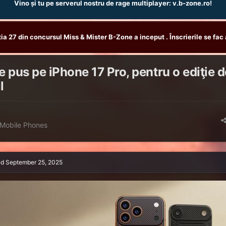
Vino și tu pe serverul nostru de rage multiplayer: v.b-zone.ro!
tia 27 din concursul Miss & Mister B-Zone a inceput . Înscrierile se fac 
 pus pe iPhone 17 Pro, pentru o ediţie d
l
Mobile Phones
ed
September 25, 2025