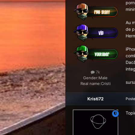
porne
minim
Au ma
de p
Herme
iPho
comb
Dacă
inte
7k
Gender:
Male
surs
Real name:
Cristi
Kristi72
Post
Topi