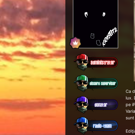
Ca d
lux.
pe
i
Vari
sunt
Ediţ