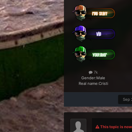
7k
Gender:
Male
Real name:
Cristi
Sep 
This topic is now 