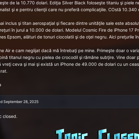
şte de la 10.770 dolari. Ediţia Silver Black foloseşte titaniu şi piele
alist şi e pentru clienţii care nu preferă complicaţiile. COstă 10.340 d
i inclus şi titan aerospaţial şi fiecare dintre unităţile sale este absolu
reţuri în jurul a 10.000 de dolari. Modelul Cosmic Fire de iPhone 17 Pr
s Epsom, alături de tonuri ciocolatii şi de oţel negru. Aici preţurile 
ne Air e cam neglijat dacă mă întrebaţi pe mine. Primeşte doar o vari
ină titanul negru cu pielea de crocodil şi rămâne subţire. Vine doar 
 vreţi ceva şi mai şi există un iPhone de 49.000 de dolari cu un c
grat.
a
ed
September 28, 2025
c closed.