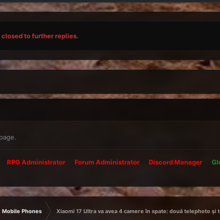
closed to further replies.
 page.
RPG Administrator
Forum Administrator
Discord Manager
Gl
Mobile Phones
Xiaomi 17 Ultra va avea 4 camere în spate: două telephoto şi 