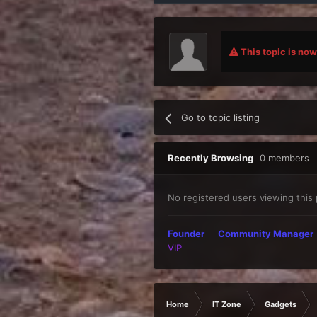
This topic is now 
Go to topic listing
Recently Browsing
0 members
No registered users viewing this
Founder
Community Manager
VIP
Home
IT Zone
Gadgets