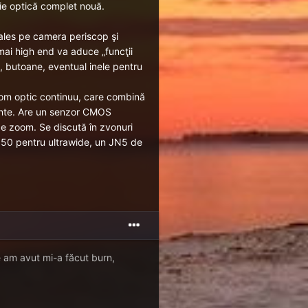
ie optică complet nouă.
ales pe camera periscop şi
 mai high end va aduce „funcţii
e, butoane, eventual inele pentru
m optic continuu, care combină
ente. Are un senzor CMOS
i de zoom. Se discută în zvonuri
50 pentru ultrawide, un JN5 de
e am avut mi-a făcut burn,