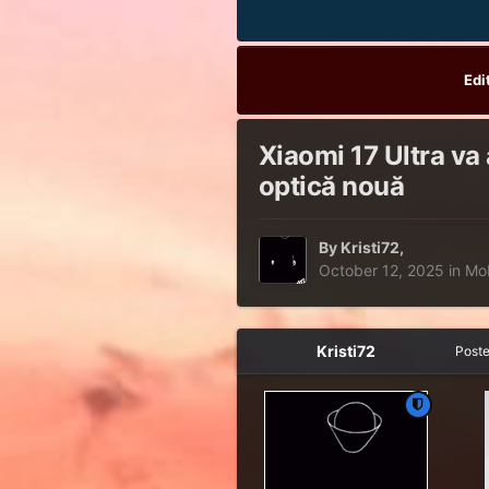
Edi
Xiaomi 17 Ultra va
optică nouă
By
Kristi72
,
October 12, 2025
in
Mob
Kristi72
Post