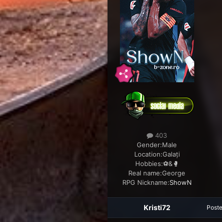
403
Gender:
Male
Location:
Galați
Hobbies:
⚽&🥊
Real name:
George
RPG Nickname:
ShowN
Kristi72
Post