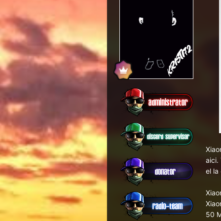
Xiao
aici.
el la
Xiao
Xiao
50 M