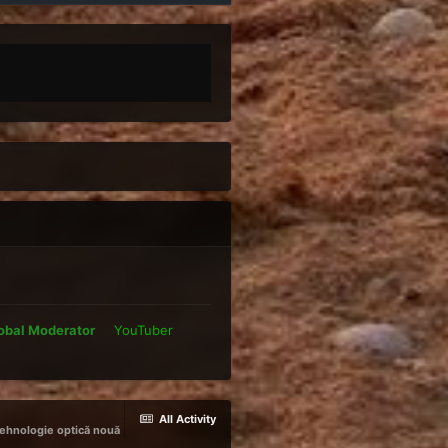
obal Moderator
YouTuber
All Activity
tehnologie optică nouă