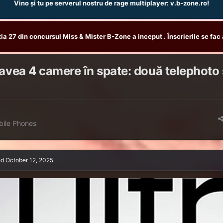
Vino și tu pe serverul nostru de rage multiplayer: v.b-zone.ro!
tia 27 din concursul Miss & Mister B-Zone a inceput . Înscrierile se fac 
 avea 4 camere în spate: două telephoto 
ile Phones
ed
October 12, 2025