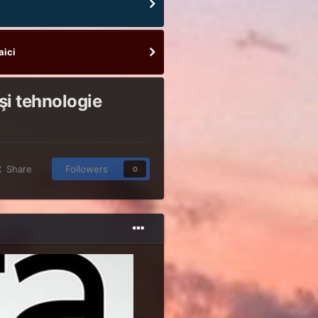
aici
şi tehnologie
Share
Followers
0