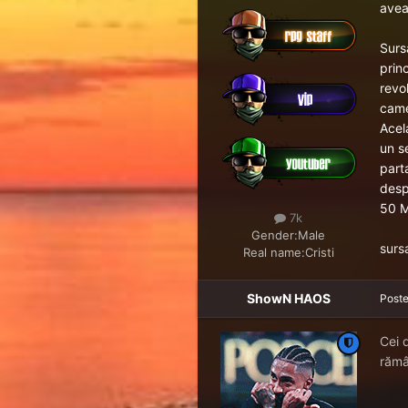
avea
Surs
prin
revo
came
Acel
un s
parta
desp
50 M
7k
Gender:
Male
surs
Real name:
Cristi
ShowN HAOS
Post
Cei 
rămâ