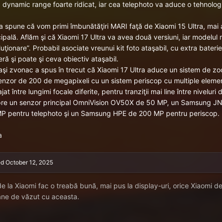
 dynamic range foarte ridicat, iar cea telephoto va aduce o tehnolog
a spune
că vom primi îmbunătăţiri MARI faţă de Xiaomi 15 Ultra, mai 
cipală. Aflăm şi că Xiaomi 17 Ultra va avea două versiuni, iar modelul
luţionare”. Probabil asociate vreunui kit foto ataşabil, cu extra bateri
ră şi poate şi ceva obiectiv ataşabil.
aşi zvonac a spus în trecut că
Xiaomi 17 Ultra
aduce un sistem de zoo
enzor de 200 de megapixeli cu un sistem periscop cu multiple elem
jat între lungimi focale diferite, pentru tranziţii mai line între nivelur
re un senzor principal OmniVision OV50X de 50 MP, un Samsung JN
P pentru telephoto şi un Samsung HPE de 200 MP pentru periscop.
a
ed
October 12, 2025
de la Xiaomi fac o treabă bună, mai pus la display-uri, orice Xiaomi d
ne de văzut cu aceasta.