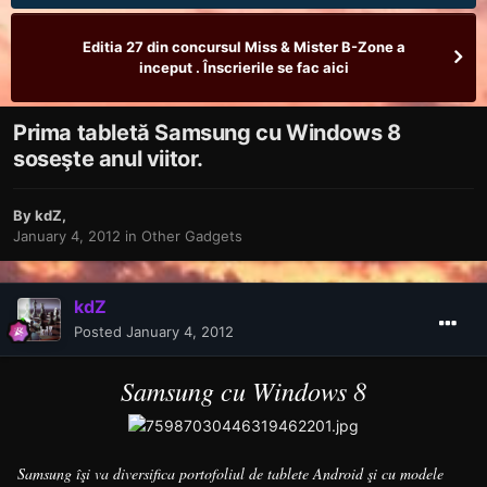
Editia 27 din concursul Miss & Mister B-Zone a
inceput . Înscrierile se fac aici
Prima tabletă Samsung cu Windows 8
soseşte anul viitor.
By
kdZ
,
January 4, 2012
in
Other Gadgets
kdZ
Posted
January 4, 2012
Samsung cu Windows 8
Samsung îşi va diversifica portofoliul de tablete Android şi cu modele