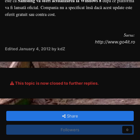
Samsung va oferi actualizarea la Windows 8
este că
după ce platforma
va fi lansată oficial. Compania nu a specificat însă dacă acest update este
oferit gratuit sau contra cost.
Sursa:
http://www.go4it.ro
Edited
January 4, 2012
by kdZ
This topic is now closed to further replies.
Share
Followers
0