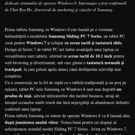
dedicate sistemului de operare Windows 8. Informaţia a fost confirmată
de Uhm Kyu Ho, directorul de marketing şi vânzări al Samsung.
Prima tableta Samsung cu Windows 8 este bazată pe o versiune
Samsung Sliding PC 7 Series
îmbunătăţită a modelului
, un tablet PC
Windows 7
cu ecran tactil şi tastatură slide.
creat pentru
şi echipat
Design-ul Seriei 7 de tablet PC-uri îmbie avantajele unui laptop cu
ecran tactil de 10.1 inch
versatilitatea unei tablete, oferind un
pentru
tastatură normală şi
web browsing şi divertisment, sub care găsim o
trackpad
, la care putem apela atunci când desfăşurăm activităţi mai
complexe.
Cu o construcţie nu la fel de suplă ca o tabletă tradiţională şi un preţ pe
un
măsură, tablet PC-urie Samsung cu Windows 8 sunt mai degrabă
produs de nişă
, adresat utilizatorilor din mediul business, atraşi de
mirajul ecranelor multi-touch dar încă nepregătiţi să abandoneze definitiv
confortul unui laptop.
Prima tabletă Samsung cu sistem de operare Windows 8 va fi lansată abia
după jumătatea anului viitor
. Vestea bună pentru cei dispuşi să
achiziţioneze actualul model Sliding PC 7 Series , livrat cu Windows 7,