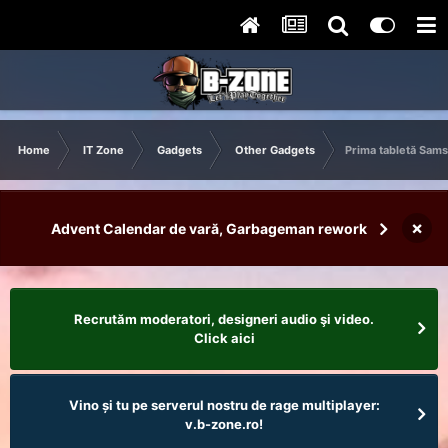
Home
IT Zone
Gadgets
Other Gadgets
Prima tabletă Sams
×
Advent Calendar de vară, Garbageman rework
Recrutăm moderatori, designeri audio şi video.
Click aici
Vino și tu pe serverul nostru de rage multiplayer:
v.b-zone.ro!