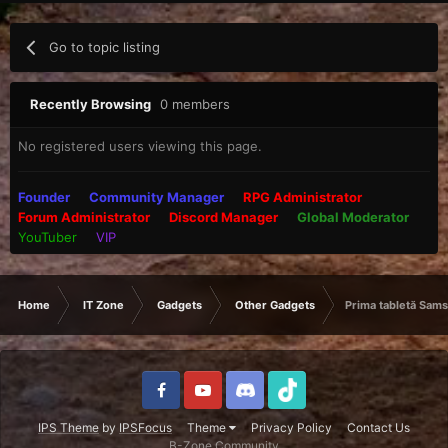
Go to topic listing
Recently Browsing
0 members
No registered users viewing this page.
Founder
Community Manager
RPG Administrator
Forum Administrator
Discord Manager
Global Moderator
YouTuber
VIP
Home
IT Zone
Gadgets
Other Gadgets
Prima tabletă Sams
IPS Theme
by
IPSFocus
Theme
Privacy Policy
Contact Us
B-Zone Community