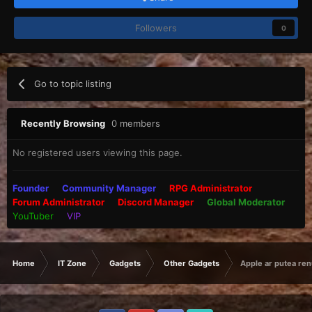
Followers
0
Go to topic listing
Recently Browsing
0 members
No registered users viewing this page.
Founder
Community Manager
RPG Administrator
Forum Administrator
Discord Manager
Global Moderator
YouTuber
VIP
Home
IT Zone
Gadgets
Other Gadgets
Apple ar putea ren