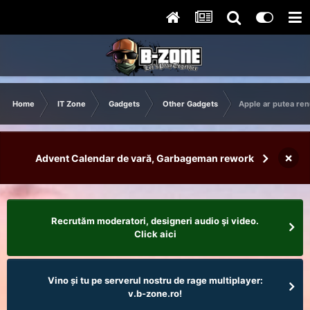
Home
IT Zone
Gadgets
Other Gadgets
Apple ar putea ren
×
Advent Calendar de vară, Garbageman rework
Recrutăm moderatori, designeri audio şi video.
Click aici
Vino și tu pe serverul nostru de rage multiplayer:
v.b-zone.ro!