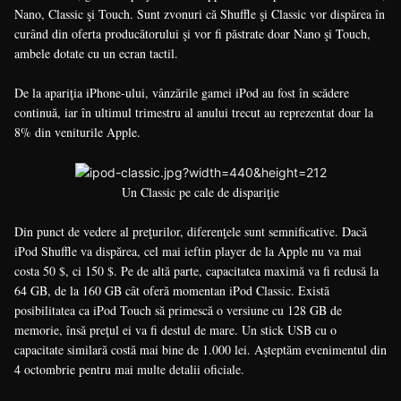
Nano, Classic şi Touch. Sunt zvonuri că Shuffle şi Classic vor dispărea în
curând din oferta producătorului şi vor fi păstrate doar Nano şi Touch,
ambele dotate cu un ecran tactil.
De la apariţia iPhone-ului, vânzările gamei iPod au fost în scădere
continuă, iar în ultimul trimestru al anului trecut au reprezentat doar la
8% din veniturile Apple.
Un Classic pe cale de dispariţie
Din punct de vedere al preţurilor, diferenţele sunt semnificative. Dacă
iPod Shuffle va dispărea, cel mai ieftin player de la Apple nu va mai
costa 50 $, ci 150 $. Pe de altă parte, capacitatea maximă va fi redusă la
64 GB, de la 160 GB cât oferă momentan iPod Classic. Există
posibilitatea ca iPod Touch să primescă o versiune cu 128 GB de
memorie, însă preţul ei va fi destul de mare. Un stick USB cu o
capacitate similară costă mai bine de 1.000 lei. Aşteptăm evenimentul din
4 octombrie pentru mai multe detalii oficiale.