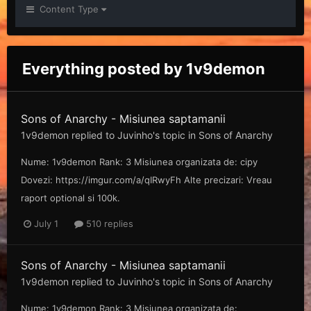
Content Type
Everything posted by 1v9demon
Sons of Anarchy - Misiunea saptamanii
1v9demon
replied to
Juvinho
's topic in
Sons of Anarchy
Nume: 1v9demon Rank: 3 Misiunea organizata de: cipy
Dovezi: https://imgur.com/a/qIRwyFh Alte precizari: Vreau
raport optional si 100k.
July 1
510 replies
Sons of Anarchy - Misiunea saptamanii
1v9demon
replied to
Juvinho
's topic in
Sons of Anarchy
Nume: 1v9demon Rank: 3 Misiunea organizata de: