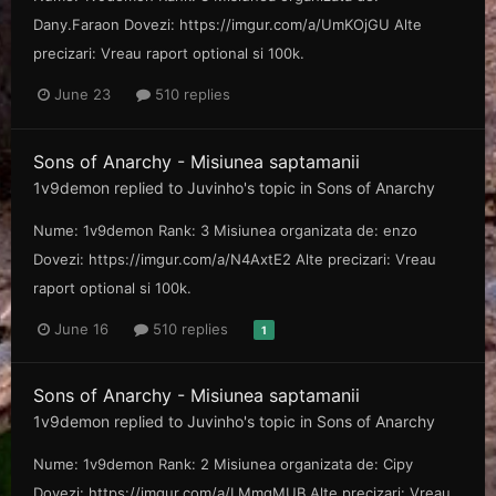
Dany.Faraon Dovezi: https://imgur.com/a/UmKOjGU Alte
precizari: Vreau raport optional si 100k.
June 23
510 replies
Sons of Anarchy - Misiunea saptamanii
1v9demon
replied to
Juvinho
's topic in
Sons of Anarchy
Nume: 1v9demon Rank: 3 Misiunea organizata de: enzo
Dovezi: https://imgur.com/a/N4AxtE2 Alte precizari: Vreau
raport optional si 100k.
June 16
510 replies
1
Sons of Anarchy - Misiunea saptamanii
1v9demon
replied to
Juvinho
's topic in
Sons of Anarchy
Nume: 1v9demon Rank: 2 Misiunea organizata de: Cipy
Dovezi: https://imgur.com/a/LMmgMUB Alte precizari: Vreau