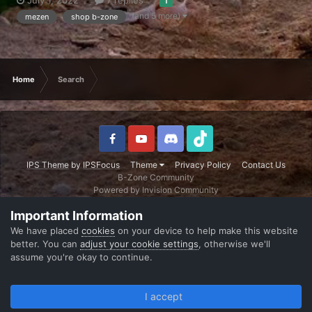
trebuie! Ce trebuie sa faci? Dupa ce iti adaugi bani pe shop, prin
1
(and 5 more)
mezen
shop b-zone
orice metoda (transfer bancar, paysafe, SMS), trebuie sa apesi
pe acest link: https://shop.b-zon...
Home
Search
IPS Theme
by
IPSFocus
Theme
Privacy Policy
Contact Us
B-Zone Community
Powered by Invision Community
Important Information
We have placed
cookies
on your device to help make this website
better. You can
adjust your cookie settings
, otherwise we'll
assume you're okay to continue.
I accept
Forums
Unread
Sign In
Register
More