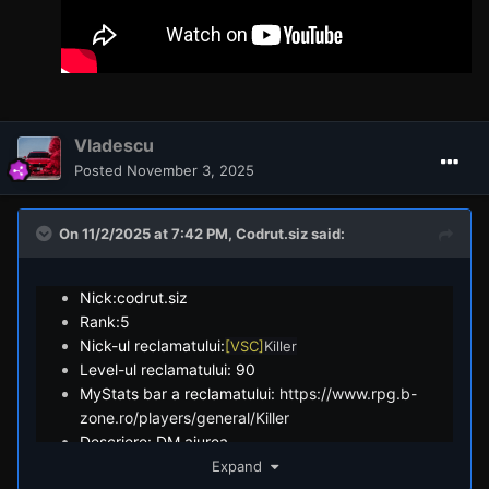
Vladescu
Posted
November 3, 2025
On 11/2/2025 at 7:42 PM,
Codrut.siz
said:
Nick:codrut.siz
Rank:5
Nick-ul reclamatului:
[VSC]
Killer
Level-ul reclamatului: 90
MyStats bar a reclamatului:
https://www.rpg.b-
zone.ro/players/general/Killer
Descriere: DM aiurea
Dovezi:
Expand