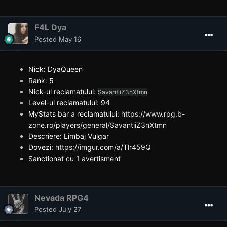
F4L Dya
Posted
May 16
Nick: DyaQueen
Rank: 5
Nick-ul reclamatului:
SavantiiZ3nXtmn
Level-ul reclamatului: 94
MyStats bar a reclamatului:
https://www.rpg.b-
zone.ro/players/general/SavantiiZ3nXtmn
Descriere: Limbaj Vulgar
Dovezi:
https://imgur.com/a/Tlr459Q
Sanctionat cu 1 avertisment
Nevada RPG4
Posted
July 27