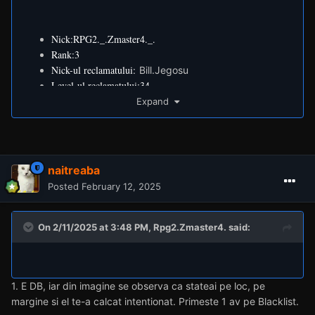
Nick:RPG2._.Zmaste
r4._.
Rank:3
Nick-ul reclamatului:
Bill.Jegosu
Level-ul reclamatului:34
MyStats bar a reclamatului:
https:
//www.rpg.b-
Expand
zone.ro/players/general/Bill.Jegosu
Descriere: DM aiurea
Dovezi:
https://imgur.com/a/VpcIjpW
https://imgur.com/a/dm-7AkmF8a
naitreaba
Posted
February 12, 2025
On 2/11/2025 at 3:48 PM,
Rpg2.Zmaster4.
said:
Reveal hidden contents
1. E DB, iar din imagine se observa ca stateai pe loc, pe
margine si el te-a calcat intentionat. Primeste 1 av pe Blacklist.