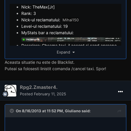
Nick: TheMax[Jr]
Rank: 3
Nick-ul reclamatului:
Mihai150
Level-ul reclamatului: 19
MyStats bar a reclamatului:
Descriere: Cheama taxi, il accept si cand aproape
sa ajung la el fuge de mine, nici nu anuleaza
Expand
comanda, nici nu da un sms ceva nimic.
Aceasta situatie nu este de Blacklist.
Dovezi:
Puteai sa folosesti linistit comanda /cancel taxi. Spor!
Rpg2.Zmaster4.
Posted
February 11, 2025
On 8/16/2013 at 11:52 PM,
Giuliano
said: