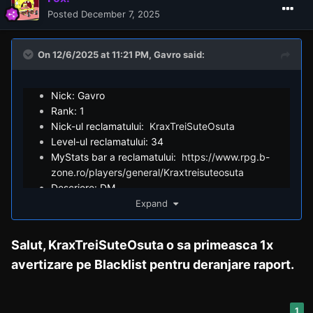
Posted
December 7, 2025
On 12/6/2025 at 11:21 PM,
Gavro
said:
Nick: Gavro
Rank: 1
Nick-ul reclamatului:
KraxTreiSuteOsuta
Level-ul reclamatului: 34
MyStats bar a reclamatului:
https://www.rpg.b-
zone.ro/players/general/Kraxtreisuteosuta
Descriere: DM
https://youtu.be/R--3nvHH3Zs
Expand
Dovezi:
Salut, KraxTreiSuteOsuta o sa primeasca 1x
avertizare pe Blacklist pentru deranjare raport.
1