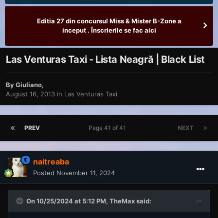
Editia 27 din concursul Miss & Mister B-Zone a
inceput . Înscrierile se fac aici
Las Venturas Taxi - Lista Neagră | Black List
By
Giuliano
,
August 16, 2013
in
Las Venturas Taxi
PREV
Page 41 of 41
NEXT
naitreaba
Posted
November 11, 2024
On 10/25/2024 at 5:12 PM,
TheMax
said: