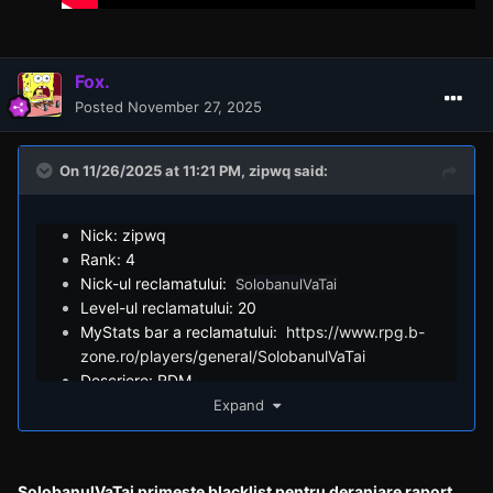
Fox.
Posted
November 27, 2025
On 11/26/2025 at 11:21 PM,
zipwq
said:
Nick: zipwq
Rank: 4
Nick-ul reclamatului:
SolobanulVaTai
Level-ul reclamatului: 20
MyStats bar a reclamatului:
https://www.rpg.b-
zone.ro/players/general/SolobanulVaTai
Descriere: RDM
Dovezi:
Expand
SolobanulVaTai primeste blacklist pentru deranjare raport