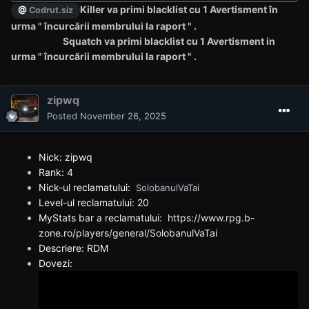
Killer va primi blacklist cu 1 Avertisment în
@
Codrut.siz
urma " încurcării membrului la raport " .
Squatch va primi blacklist cu 1 Avertisment in
urma " încurcării membrului la raport " .
zipwq
Posted
November 26, 2025
Nick: zipwq
Rank: 4
Nick:codrut.siz
Nick-ul reclamatului:
SolobanulVaTai
Rank:5
Level-ul reclamatului: 20
Nick-ul reclamatului:
[VSC]
Squatch.
MyStats bar a reclamatului:
https://www.rpg.b-
Level-ul reclamatului: 102
zone.ro/players/general/SolobanulVaTai
MyStats bar a reclamatului:
https://www.rpg.b-
Descriere: RDM
zone.ro/players/general/Squatch.
Dovezi:
Descriere: DM aiurea
Dovezi: