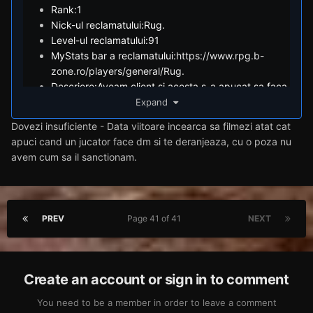
Rank:1
Nick-ul reclamatului:Rug.
Level-ul reclamatului:91
MyStats bar a reclamatului:
https://www.rpg.b-
zone.ro/players/general/Rug.
Descriere:Aveam client si acesta s-a apucat sa faca
dmg pe taxi incat m-a bubuit, eu find in drum spre
Expand
client.
Dovezi insuficiente - Data viitoare incearca sa filmezi atat cat
Dovezi:
https://imgur.com/a/snCXJam
apuci cand un jucator face dm si te deranjeaza, cu o poza nu
avem cum sa il sanctionam.
PREV
Page 41 of 41
NEXT
Create an account or sign in to comment
You need to be a member in order to leave a comment