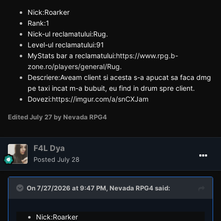
Nick:Roarker
Rank:1
Nick-ul reclamatului:Rug.
Level-ul reclamatului:91
MyStats bar a reclamatului:
https://www.rpg.b-
zone.ro/players/general/Rug.
Descriere:Aveam client si acesta s-a apucat sa faca dmg
pe taxi incat m-a bubuit, eu find in drum spre client.
Dovezi:
https://imgur.com/a/snCXJam
Edited
July 27
by Nevada RPG4
F4L Dya
Posted
July 28
On 7/27/2026 at 9:47 PM,
Nevada RPG4
said:
Nick:Roarker