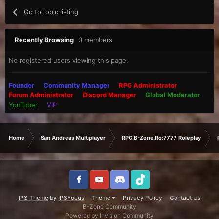
Go to topic listing
Recently Browsing
0 members
No registered users viewing this page.
Founder
Community Manager
RPG Administrator
Forum Administrator
Discord Manager
Global Moderator
YouTuber
VIP
Home
San Andreas Multiplayer
RPG.B-Zone.Ro:7777 Roleplay
IPS Theme
by
IPSFocus
Theme
Privacy Policy
Contact Us
B-Zone Community
Powered by Invision Community