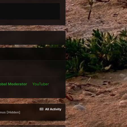
obal Moderator
YouTuber
All Activity
ernus [Hidden]