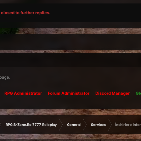
closed to further replies.
 page.
RPG Administrator
Forum Administrator
Discord Manager
Gl
RPG.B-Zone.Ro:7777 Roleplay
General
Services
Închiriere Inf