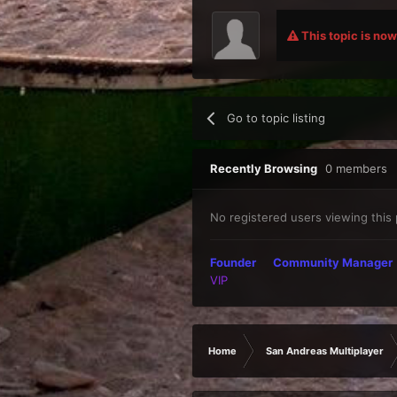
This topic is now 
Go to topic listing
Recently Browsing
0 members
No registered users viewing this
Founder
Community Manager
VIP
Home
San Andreas Multiplayer