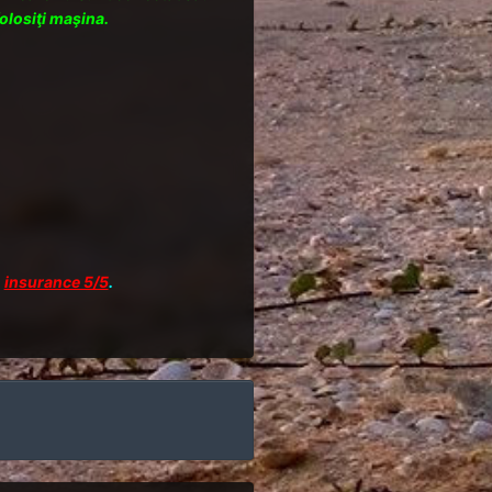
olosiţi maşina.
,
insurance 5/5
.