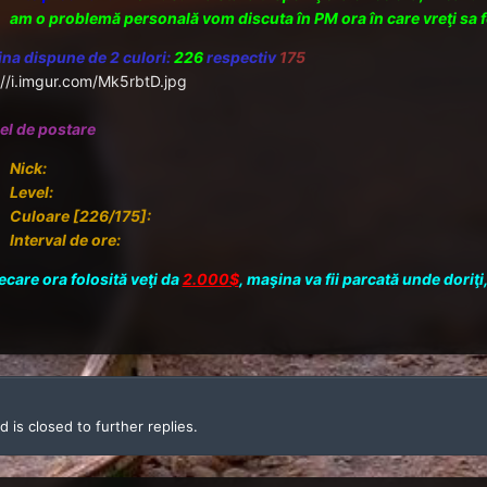
am o problemă personală vom discuta în PM ora în care vreţi sa f
na dispune de 2 culori:
226
respectiv
175
://i.imgur.com/Mk5rbtD.jpg
l de postare
Nick:
Level:
Culoare [226/175]:
Interval de ore:
iecare ora folosită veţi da
2.000$
, maşina va fii parcată unde doriţi
 is closed to further replies.