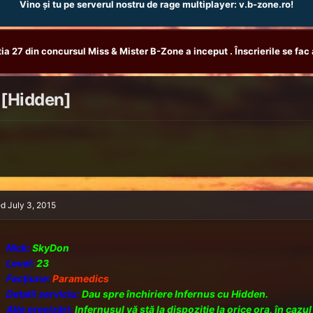
Vino și tu pe serverul nostru de rage multiplayer: v.b-zone.ro!
tia 27 din concursul Miss & Mister B-Zone a inceput . Înscrierile se fac 
s [Hidden]
ed
July 3, 2015
Nick:
SkyDon
Level:
23
Facţiune:
Paramedics
Detalii serviciu:
Dau spre închiriere Infernus cu Hidden.
Alte precizări:
Infernusul vă stă la dispoziţie la orice ora, în cazu