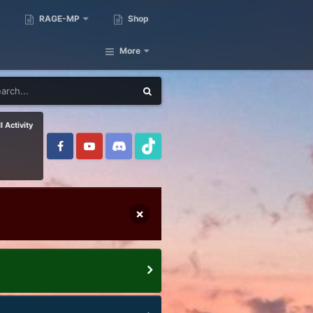
RAGE-MP
Shop
More
l Activity
×