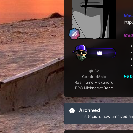
Masi
http
Mode
6k
Pe f
Gender:
Male
Real name:
Alexandru
RPG Nickname:
Done
Archived
This topic is now archived and