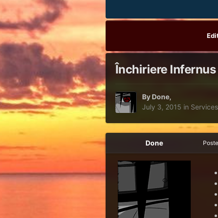
Edi
Închiriere Infernu
By
Done
,
July 3, 2015
in
Services
Done
Post