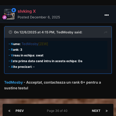
slvking X
Posted
December 6, 2025
On 12/6/2025 at 4:15 PM,
TedMosby
said:
TedMosby
[ZEW]
- N
ume:
- R
ank: 3
- V
reau in echipa: swat
- E
ste prima data cand intru in acesta echipa: Da
- A
lte precizari: -
TedMosby
- Acceptat,
contacteaza un rank
6+ pentru a
sustine testul
PREV
Page 36 of 40
NEXT