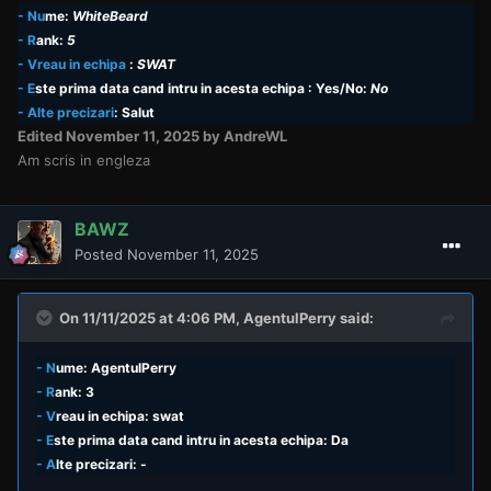
- Nu
me:
WhiteBeard
- R
ank:
5
- Vreau in echipa
:
SWAT
-
E
ste prima data cand intru in acesta echipa
: Yes/No:
No
- Alte precizari
: Salut
Edited
November 11, 2025
by AndreWL
Am scris in engleza
BAWZ
Posted
November 11, 2025
On 11/11/2025 at 4:06 PM,
AgentulPerry
said:
- N
ume: AgentulPerry
- R
ank: 3
- V
reau in echipa: swat
- E
ste prima data cand intru in acesta echipa: Da
- A
lte precizari: -