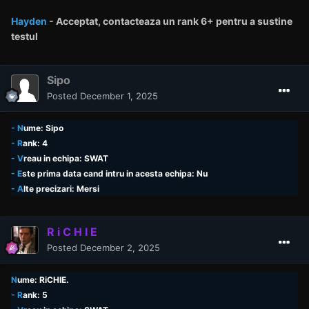
Hayden
- Acceptat,
contacteaza un rank
6+ pentru a sustine
testul
Sipo
Posted
December 1, 2025
- N
ume: Sipo
- R
ank: 4
- V
reau in echipa: SWAT
- E
ste prima data cand intru in acesta echipa: Nu
- A
lte precizari: Mersi
R i C H I E
Posted
December 2, 2025
N
ume: RiCHIE.
- R
ank: 5