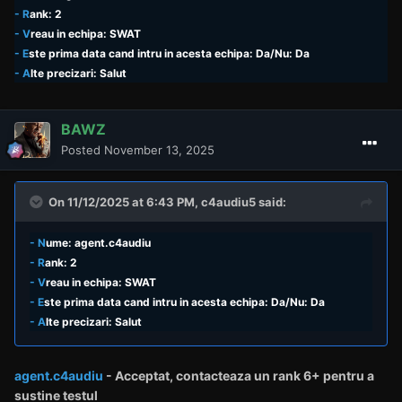
- R
ank: 2
- V
reau in echipa: SWAT
- E
ste prima data cand intru in acesta echipa: Da/Nu: Da
- A
lte precizari: Salut
BAWZ
Posted
November 13, 2025
On 11/12/2025 at 6:43 PM,
c4audiu5
said:
- N
ume: agent.c4audiu
- R
ank: 2
- V
reau in echipa: SWAT
- E
ste prima data cand intru in acesta echipa: Da/Nu: Da
- A
lte precizari: Salut
agent.c4audiu
- Acceptat,
contacteaza un rank
6+ pentru a
sustine testul