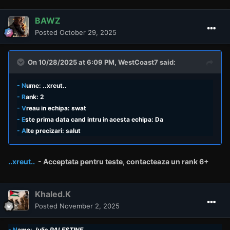
BAWZ
Posted
October 29, 2025
On 10/28/2025 at 6:09 PM,
WestCoast7
said:
- N
ume: ..xreut..
- R
ank: 2
- V
reau in echipa: swat
- E
ste prima data cand intru in acesta echipa: Da
- A
lte precizari: salut
..xreut..
- Acceptata pentru teste,
contacteaza un rank
6+
Khaled.K
Posted
November 2, 2025
- N
ame:
Julio.PALESTINE