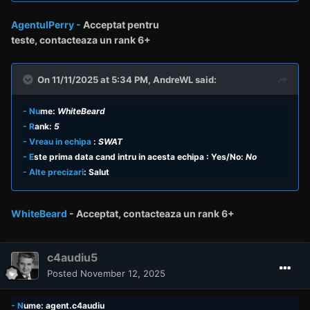
AgentulPerry -
Acceptat pentru
teste,
contacteaza un rank
6+
On 11/11/2025 at 5:34 PM,
AndreWL
said:
- Nu
me:
WhiteBeard
- R
ank:
5
- Vreau in echipa
:
SWAT
-
E
ste prima data cand intru in acesta echipa
: Yes/No:
No
- Alte precizari
: Salut
WhiteBeard
- Acceptat,
contacteaza un rank
6+
c4audiu5
Posted
November 12, 2025
- N
ume: agent.c4audiu