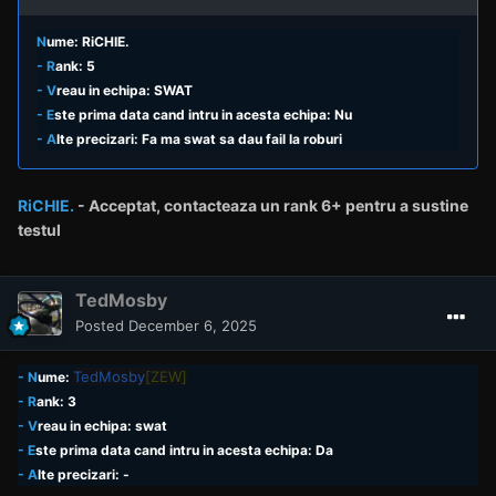
N
ume: RiCHIE.
- R
ank: 5
- V
reau in echipa: SWAT
- E
ste prima data cand intru in acesta echipa: Nu
- A
lte precizari: Fa ma swat sa dau fail la roburi
RiCHIE.
- Acceptat,
contacteaza un rank
6+ pentru a sustine
testul
TedMosby
Posted
December 6, 2025
TedMosby
[ZEW]
- N
ume:
- R
ank: 3
- V
reau in echipa: swat
- E
ste prima data cand intru in acesta echipa: Da
- A
lte precizari: -