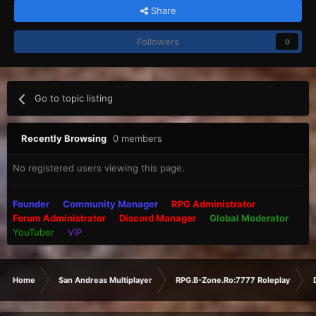
Share
Followers
0
Go to topic listing
Recently Browsing
0 members
No registered users viewing this page.
Founder
Community Manager
RPG Administrator
Forum Administrator
Discord Manager
Global Moderator
YouTuber
VIP
Home
San Andreas Multiplayer
RPG.B-Zone.Ro:7777 Roleplay