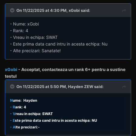
On 11/22/2025 at 4:30 PM,
xGobi
said:
- Nume: xGobi
- Rank: 4
- Vreau in echipa: SWAT
- Este prima data cand intru in acesta echipa: Nu
- Alte precizari: Sanatate!
xGobi
- Acceptat,
contacteaza un rank
6+ pentru a sustine
testul
On 11/22/2025 at 5:50 PM,
Hayden ZEW
said:
N
ume: Hayden
- R
ank: 4
- V
reau in echipa: SWAT
- E
ste prima data cand intru in acesta echipa: NU
- A
lte precizari:-