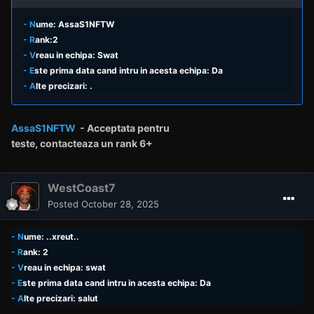
- N
ume: AssaS1NFTW
- R
ank:2
- V
reau in echipa: Swat
- E
ste prima data cand intru in acesta echipa: Da
- A
lte precizari: .
AssaS1NFTW
- Acceptata pentru
teste,
contacteaza un rank
6+
WestCoast7
Posted
October 28, 2025
- N
ume: ..xreut..
- R
ank: 2
- V
reau in echipa: swat
- E
ste prima data cand intru in acesta echipa: Da
- A
lte precizari: salut