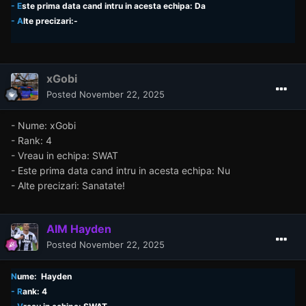
- E
ste prima data cand intru in acesta echipa: Da
- A
lte precizari:-
xGobi
Posted
November 22, 2025
- Nume: xGobi
- Rank: 4
- Vreau in echipa: SWAT
- Este prima data cand intru in acesta echipa: Nu
- Alte precizari: Sanatate!
AIM Hayden
Posted
November 22, 2025
N
ume: Hayden
- R
ank: 4