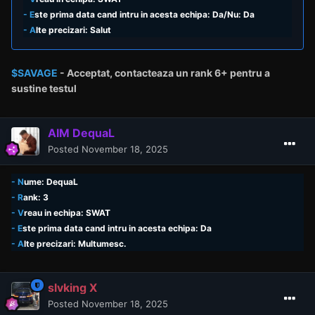
- E
ste prima data cand intru in acesta echipa: Da/Nu: Da
- A
lte precizari: Salut
$SAVAGE
- Acceptat,
contacteaza un rank
6+ pentru a
sustine testul
AIM DequaL
Posted
November 18, 2025
- N
ume: DequaL
- R
ank: 3
- V
reau in echipa: SWAT
- E
ste prima data cand intru in acesta echipa: Da
- A
lte precizari: Multumesc.
slvking X
Posted
November 18, 2025