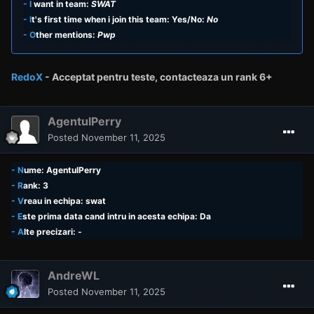
- I
want in team:
SWAT
- I
t's first time when i join this team: Yes/No:
No
- O
ther mentions:
Pwp
RedoX
- Acceptat pentru teste,
contacteaza un rank
6+
AgentulPerry
Posted
November 11, 2025
- N
ume: AgentulPerry
- R
ank: 3
- V
reau in echipa: swat
- E
ste prima data cand intru in acesta echipa: Da
- A
lte precizari: -
AndreWL
Posted
November 11, 2025