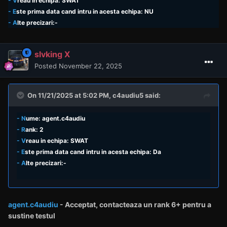
- V
reau in echipa: SWAT
- E
ste prima data cand intru in acesta echipa: NU
- A
lte precizari:-
slvking X
Posted
November 22, 2025
On 11/21/2025 at 5:02 PM,
c4audiu5
said:
- N
ume: agent.c4audiu
- R
ank: 2
- V
reau in echipa: SWAT
- E
ste prima data cand intru in acesta echipa: Da
- A
lte precizari:-
agent.c4audiu
- Acceptat,
contacteaza un rank
6+ pentru a
sustine testul