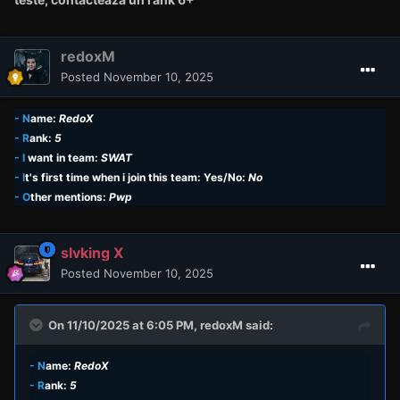
redoxM
Posted
November 10, 2025
- N
ame:
RedoX
- R
ank:
5
- I
want in team:
SWAT
- I
t's first time when i join this team: Yes/No:
No
- O
ther mentions:
Pwp
slvking X
Posted
November 10, 2025
On 11/10/2025 at 6:05 PM,
redoxM
said:
- N
ame:
RedoX
- R
ank:
5