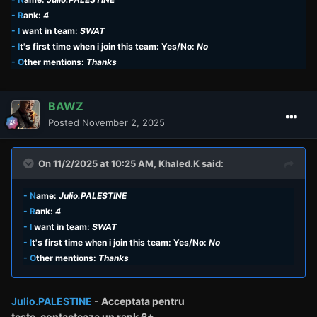
- R
ank:
4
- I
want in team:
SWAT
- I
t's first time when i join this team: Yes/No:
No
- O
ther mentions:
Thanks
BAWZ
Posted
November 2, 2025
On 11/2/2025 at 10:25 AM,
Khaled.K
said:
- N
ame:
Julio.PALESTINE
- R
ank:
4
- I
want in team:
SWAT
- I
t's first time when i join this team: Yes/No:
No
- O
ther mentions:
Thanks
Julio.PALESTINE
- Acceptata pentru
teste,
contacteaza un rank
6+