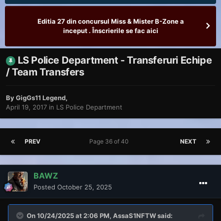
Editia 27 din concursul Miss & Mister B-Zone a
inceput . Înscrierile se fac aici
LS Police Department - Transferuri Echipe
/ Team Transfers
By
GigGs11 Legend
,
April 19, 2017
in
LS Police Department
PREV
Page 36 of 40
NEXT
BAWZ
Posted
October 25, 2025
On 10/24/2025 at 2:06 PM,
AssaS1NFTW
said: