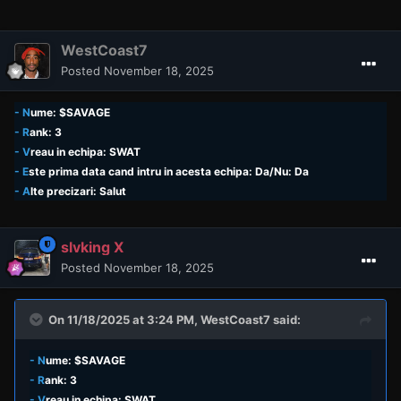
WestCoast7
Posted
November 18, 2025
- N
ume: $SAVAGE
- R
ank: 3
- V
reau in echipa: SWAT
- E
ste prima data cand intru in acesta echipa: Da/Nu: Da
- A
lte precizari: Salut
slvking X
Posted
November 18, 2025
On 11/18/2025 at 3:24 PM,
WestCoast7
said:
- N
ume: $SAVAGE
- R
ank: 3
- V
reau in echipa: SWAT