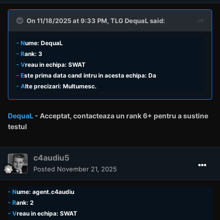
On 11/18/2025 at 9:33 PM,
TLG DequaL
said:
- N
ume: DequaL
- R
ank: 3
- V
reau in echipa: SWAT
- E
ste prima data cand intru in acesta echipa: Da
- A
lte precizari: Multumesc.
DequaL
- Acceptat,
contacteaza un rank
6+ pentru a sustine
testul
c4audiu5
Posted
November 21, 2025
- N
ume: agent.c4audiu
- R
ank: 2
- V
reau in echipa: SWAT