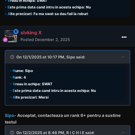
- V
reau in echipa: SWAT
- E
ste prima data cand intru in acesta echipa: Nu
- A
lte precizari: Fa ma swat sa dau fail la roburi
slvking X
Posted
December 2, 2025
On 12/1/2025 at 10:17 PM,
Sipo
said:
- N
ume: Sipo
- R
ank: 4
- V
reau in echipa: SWAT
- E
ste prima data cand intru in acesta echipa: Nu
- A
lte precizari: Mersi
Sipo
- Acceptat,
contacteaza un rank
6+ pentru a sustine
testul
On 12/2/2025 at 8:46 PM,
R i C H I E
said: