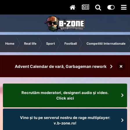
Home
Real life
Sport
Football
Competitii Internationale
×
Advent Calendar de vară, Garbageman rework
Recrutăm moderatori, designeri audio şi video.
Click aici
Vino și tu pe serverul nostru de rage multiplayer:
v.b-zone.ro!