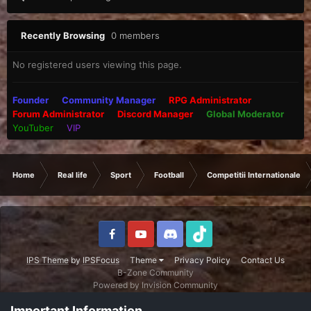
Recently Browsing
0 members
No registered users viewing this page.
Founder
Community Manager
RPG Administrator
Forum Administrator
Discord Manager
Global Moderator
YouTuber
VIP
Home
Real life
Sport
Football
Competitii Internationale
IPS Theme
by
IPSFocus
Theme
Privacy Policy
Contact Us
B-Zone Community
Powered by Invision Community
Important Information