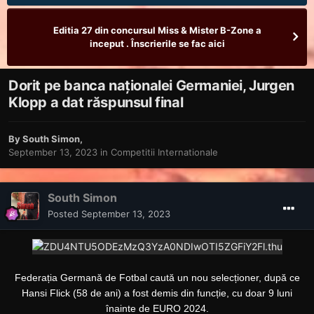
Editia 27 din concursul Miss & Mister B-Zone a
inceput . Înscrierile se fac aici
Dorit pe banca naționalei Germaniei, Jurgen
Klopp a dat răspunsul final
By
South Simon
,
September 13, 2023
in
Competitii Internationale
South Simon
Posted
September 13, 2023
Federația Germană de Fotbal caută un nou selecționer, după ce
Hansi Flick (58 de ani) a fost demis din funcție, cu doar 9 luni
înainte de EURO 2024.