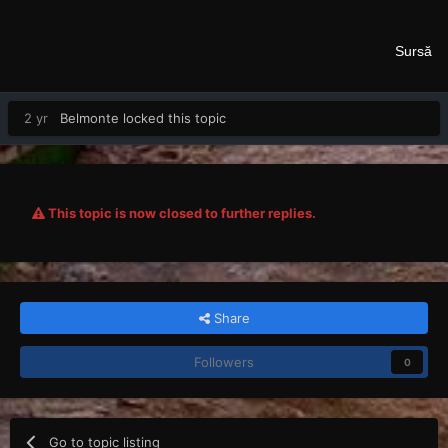
Sursă
2 yr
Belmonte
locked this topic
This topic is now closed to further replies.
Share
Followers
0
Go to topic listing