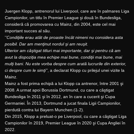
Juergen Klopp, antrenorul lui Liverpool, care are în palmares Liga
Campionilor, un titlu în Premier League şi două în Bundesliga,
consideră că promovarea cu Mainz, din 2004, este cel mai
important succes al său.
'
'Condiţiile erau atât de proaste încât nimeni nu considera asta
posibil. Dar am menţinut nordul şi am reuşit.
Ulterior am câştigat titluri mai importante, dar şi pentru că am
avut la dispoziţia mea echipe mai bune, condiţii mai bune, mai
mulţi bani. Nu este vorba despre cum arată lucrurile din exterior,
ci despre cum le simţi''
, a declarat Klopp cu prilejul unei vizite la
Mainz.
Mainz a fost prima echipă a lui Klopp ca antrenor, între 2001 şi
2008. A urmat apoi Borussia Dortmund, cu care a câştigat
Bundesliga în 2011 şi în 2012, an în care a cucerit şi Cupa
Germaniei. În 2013, Dortmund a jucat finala Ligii Campionilor,
pierdută contra lui Bayern Munchen (1-2).
Din 2015, Klopp a preluat-o pe Liverpool, cu care a câştigat Liga
Campionilor în 2019, Premier League în 2020 şi Cupa Angliei în
2022.