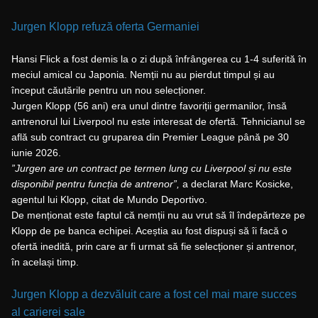
Jurgen Klopp refuză oferta Germaniei
Hansi Flick a fost demis la o zi după înfrângerea cu 1-4 suferită în
meciul amical cu Japonia. Nemții nu au pierdut timpul și au
început căutările pentru un nou selecționer.
Jurgen Klopp (56 ani) era unul dintre favoriții germanilor, însă
antrenorul lui Liverpool nu este interesat de ofertă. Tehnicianul se
află sub contract cu gruparea din Premier League până pe 30
iunie 2026.
”Jurgen are un contract pe termen lung cu Liverpool și nu este
disponibil pentru funcția de antrenor”,
a declarat Marc Kosicke,
agentul lui Klopp, citat de Mundo Deportivo.
De menționat este faptul că nemții nu au vrut să îl îndepărteze pe
Klopp de pe banca echipei. Aceștia au fost dispuși să îi facă o
ofertă inedită, prin care ar fi urmat să fie selecționer și antrenor,
în același timp.
Jurgen Klopp a dezvăluit care a fost cel mai mare succes
al carierei sale