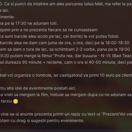
0. Ca si punct de intalnire am ales parcarea Iulius Mall, ma refer la p
a lac.
imente:
na pe la 17:30 ne adunam toti..
cepem prin a ne prezenta fiecare sa ne cunoasteam
a sunt barcile alea acolo pe lac, cei dornici le vor putea folosi.
 barcile alea ne dam cam juma de ora, o ora, deci pe la 18:00-18:30
tem sa dam o tura de lac, sa schimbam 2-3 vorbe, pana pe la 19:00
 19:20 putem merge la filmul "Profa rea, dar buuuna - N-15 (Bad Tea
lmul dureaza 90 minute + reclame, cam o ora si 40-50 minute, deci pe 
.
final voi organiza o tombola, iar castigatorul va primi 10 euro pe clien
tru alte idei de eventimente postati aici.
a vreti sa mergem la film, trebuie sa mergem dupa ce ne adunam sa r
 tarziu
 vine sa-si anunte prezenta printr-un reply cu text-ul "Prezent/Voi ve
ptam cu drag si sugestii pentru evenimente.