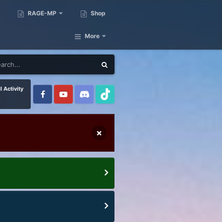
RAGE-MP
Shop
More
l Activity
×