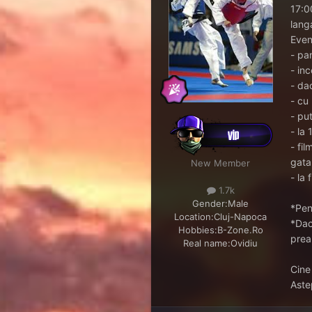
17:0
lang
Even
- pa
- in
- dac
- cu
- pu
- la
- fi
gata
New Member
- la 
1.7k
Gender:
Male
*Pen
Location:
Cluj-Napoca
*Dac
Hobbies:
B-Zone.Ro
prea
Real name:
Ovidiu
Cine
Aste