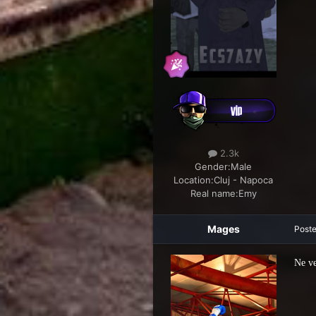
2.3k
Gender:
Male
Location:
Cluj - Napoca
Real name:
Emy
Mages
Post
Ne ve