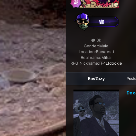
3k
Gender:
Male
Location:
Bucuresti
Real name:
Mihai
RPG Nickname:
[F4L]dookie
Ecs7azy
Post
De c