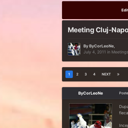
Edi
Meeting Cluj-Nap
By
ByCorLeoNe
,
July 4, 2011
in
Meeting
1
2
3
4
NEXT
ByCorLeoNe
Post
Dupa
fieca
Ince