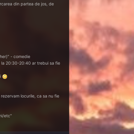
arcarea din partea de jos, de
cher)" - comedie
la 20:30-20:40 ar trebui sa fie
ti
ezervam locurile, ca sa nu fie
ni/etc"