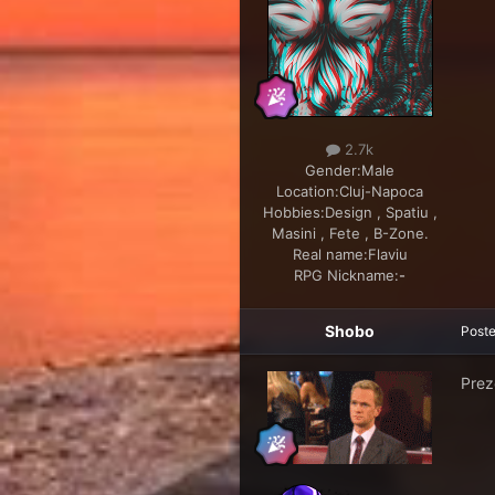
2.7k
Gender:
Male
Location:
Cluj-Napoca
Hobbies:
Design , Spatiu ,
Masini , Fete , B-Zone.
Real name:
Flaviu
RPG Nickname:
-
Shobo
Post
Prez