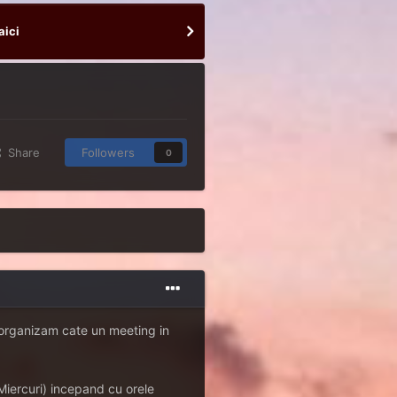
aici
Share
Followers
0
 organizam cate un meeting in
iercuri) incepand cu orele