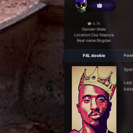
4.7k
Gender:
Male
Location:
Cluj-Napoca
Real name:
Bogdan
F4L dookie
Post
Sper
Last
Edit