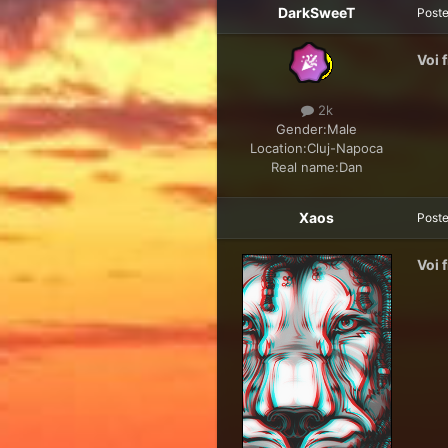
DarkSweeT
Post
Voi 
2k
Gender:
Male
Location:
Cluj-Napoca
Real name:
Dan
Xaos
Post
Voi f