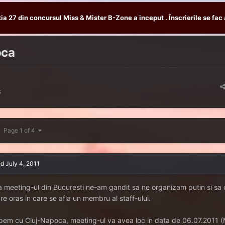
tia 27 din concursul Miss & Mister B-Zone a inceput . Înscrierile se fac 
oca
s
Page 1 of 4
ed
July 4, 2011
 meeting-ul din Bucuresti ne-am gandit sa ne organizam putin si sa
re oras in care se afla un membru al staff-ului.
pem cu Cluj-Napoca, meeting-ul va avea loc in data de 06.07.2011 (M