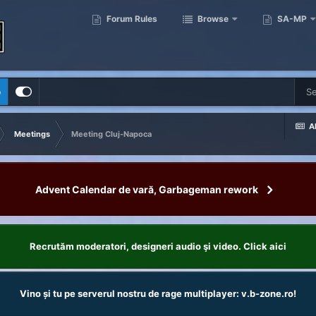
Forum Rules
Browse
SA-MP
p
Al
Meetings
Meeting Cluj-Napoca
Advent Calendar de vară, Garbageman rework
Recrutăm moderatori, designeri audio şi video. Click aici
Vino și tu pe serverul nostru de rage multiplayer: v.b-zone.ro!