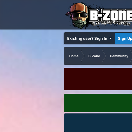
Existing user? Sign In
Sign U
Home
B-Zone
Community