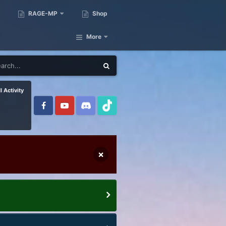
RAGE-MP
Shop
More
l Activity
×