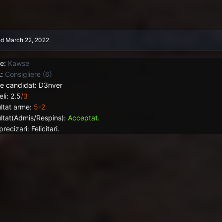
ed
March 22, 2022
e:
Kawse
:
Consigliere (6)
 candidat: D3nver
li:
2.5
/3
ltat arme:
5-2
ltat(Admis/Respins):
Acceptat.
precizari: Felicitari.