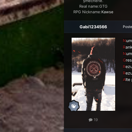
șmecherie.
Real name:
GTG
RPG Nickname:
Kawse
Gabi1234566
Post
N
um
R
ank
N
um
G
res
R
e
zu
R
ezu
A
lte 
19