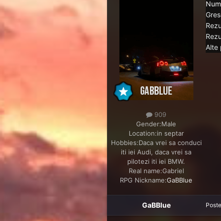
Nume
Grese
Rezu
Rezu
Alte 
909
Gender:
Male
Location:
in septar
Hobbies:
Daca vrei sa conduci
iti iei Audi, daca vrei sa
pilotezi iti iei BMW.
Real name:
Gabriel
RPG Nickname:
GaBBlue
GaBBlue
Post