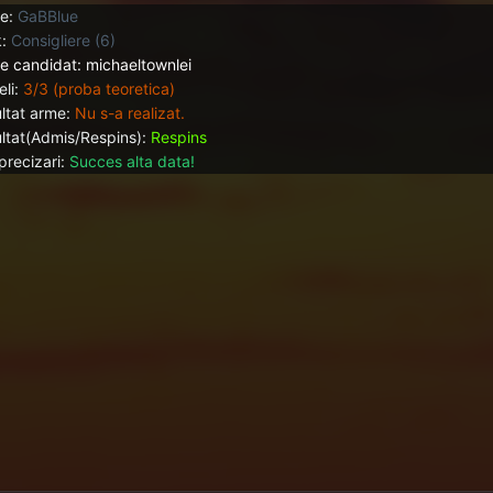
e:
GaBBlue
:
Consigliere (6)
 candidat: michaeltownlei
li:
3/3 (proba teoretica)
ltat arme:
Nu s-a realizat.
ltat(Admis/Respins):
Respins
precizari:
Succes alta data!