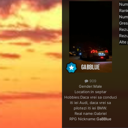
Num
Rank
Nume
Grese
Rezu
Rezu
Alte 
909
Gender:
Male
Location:
in septar
Hobbies:
Daca vrei sa conduci
iti iei Audi, daca vrei sa
pilotezi iti iei BMW.
Real name:
Gabriel
RPG Nickname:
GaBBlue