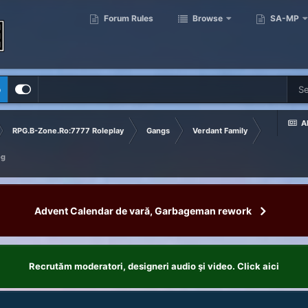
Forum Rules
Browse
SA-MP
p
Al
RPG.B-Zone.Ro:7777 Roleplay
Gangs
Verdant Family
og
Advent Calendar de vară, Garbageman rework
Recrutăm moderatori, designeri audio şi video. Click aici