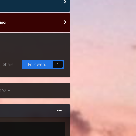
aici
Share
Followers
1
 102