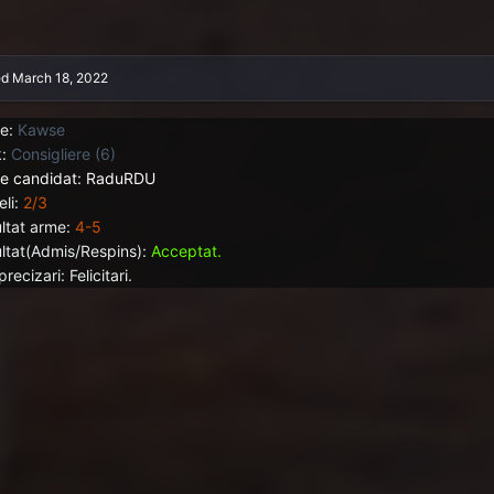
ed
March 18, 2022
e:
Kawse
:
Consigliere (6)
 candidat: RaduRDU
li:
2/3
ltat arme:
4-5
ltat(Admis/Respins):
Acceptat.
precizari: Felicitari.