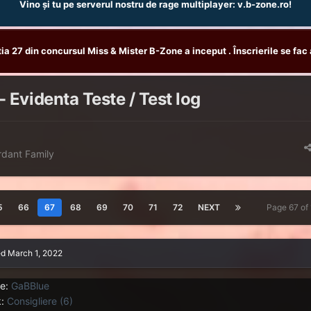
Vino și tu pe serverul nostru de rage multiplayer: v.b-zone.ro!
tia 27 din concursul Miss & Mister B-Zone a inceput . Înscrierile se fac 
 Evidenta Teste / Test log
rdant Family
5
66
67
68
69
70
71
72
NEXT
Page 67 of
ed
March 1, 2022
e:
GaBBlue
:
Consigliere (6)