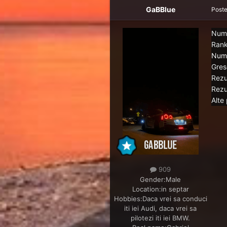
GaBBlue
Post
Num
Rank
Nume
Grese
Rezu
Rezu
Alte 
909
Gender:
Male
Location:
in septar
Hobbies:
Daca vrei sa conduci
iti iei Audi, daca vrei sa
pilotezi iti iei BMW.