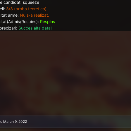
 candidat: squeeze
li:
3/3 (proba teoretica)
ltat arme:
Nu s-a realizat.
ltat(Admis/Respins):
Respins
precizari:
Succes alta data!
ed
March 9, 2022