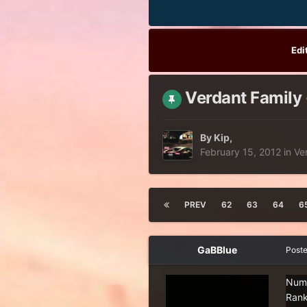
Edi
Verdant Family -
By
Kip
,
February 15, 2012
in
Ve
PREV
62
63
64
6
GaBBlue
Post
Num
Rank