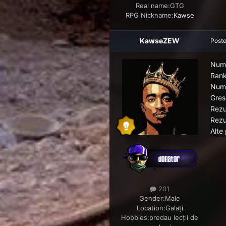
Real name:
GTG
RPG Nickname:
Kawse
KawseZEW
Post
Num
Rank
Nume
Grese
Rezu
Rezu
Alte 
201
Gender:
Male
Location:
Galați
Hobbies:
predau lecții de