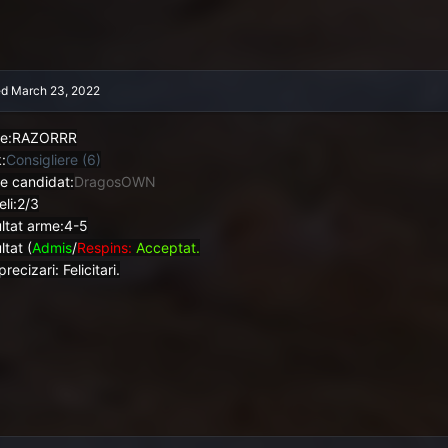
ed
March 23, 2022
e:RAZORRR
:
Consigliere (6)
e candidat:
DragosOWN
eli:2/3
ltat arme:4-5
ltat (
Admis
/
Respins:
Acceptat.
precizari: Felicitari.