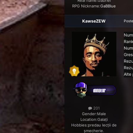
Real name:
Gabriel
RPG Nickname:
GaBBlue
KawseZEW
Post
Num
Rank
Nume
Grese
Rezu
Rezu
Alte 
201
Gender:
Male
Location:
Galați
Hobbies:
predau lecții de
șmecherie.