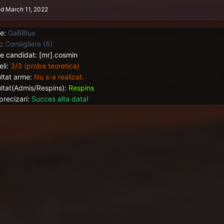
ed
March 11, 2022
e:
GaBBlue
:
Consigliere (6)
 candidat: [mr].cosmin
li:
3/3 (proba teoretica)
ltat arme:
Nu s-a realizat.
ltat(Admis/Respins):
Respins
precizari:
Succes alta data!