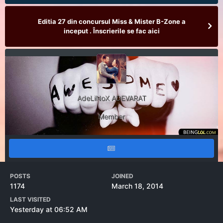
Editia 27 din concursul Miss & Mister B-Zone a
inceput . Înscrierile se fac aici
AdeLiNoX ADEVARAT
Member
POSTS
JOINED
1174
March 18, 2014
LAST VISITED
Yesterday at 06:52 AM