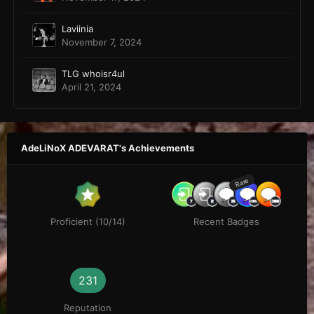
Laviinia
November 7, 2024
TLG whoisr4ul
April 21, 2024
AdeLiNoX ADEVARAT's Achievements
Rare
Proficient (10/14)
Recent Badges
231
Reputation