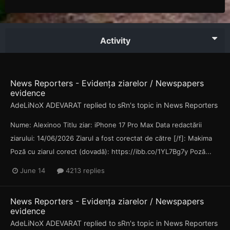
Activity
News Reporters - Evidența ziarelor / Newspapers
evidence
AdeLiNoX ADEVARAT
replied to
sRn
's topic in
News Reporters
Nume: Alexinoo Titlu ziar: iPhone 17 Pro Max Data redactării
ziarului: 14/06/2026 Ziarul a fost corectat de către [/f]: Makima
Poză cu ziarul corect (dovadă): https://ibb.co/1YL7Bg7y Poză...
June 14
4213 replies
News Reporters - Evidența ziarelor / Newspapers
evidence
AdeLiNoX ADEVARAT
replied to
sRn
's topic in
News Reporters