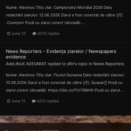
Nume: Alexinoo Titlu ziar: Campionatul Mondial 2026 Data
redactării ziarului: 12.06.2026 Ziarul a fost corectat de către [/f]:
.Cosmynn Poză cu ziarul corect (dovadă):...
June 12
4213 replies
News Reporters - Evidența ziarelor / Newspapers
evidence
AdeLiNoX ADEVARAT
replied to
sRn
's topic in
News Reporters
Nume: Alexinoo Titlu ziar: Fluviul Dunarea Data redactării ziarului:
10.06.2026 Ziarul a fost corectat de către [/f]: Quasar[] Poză cu
ziarul corect (dovadă): https://ibb.co/fVV768HN Poză cu ziarul...
June 11
4213 replies