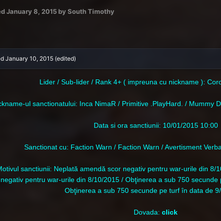
ed
January 8, 2015
by South Timothy
ed
January 10, 2015
(edited)
Lider / Sub-lider / Rank 4+ ( impreuna cu nickname ): Co
c
kname-ul sanctionatului: Inca NimaR / Primitive .PlayHard. / Mummy D
Data si ora sanctiunii: 10/01/2015 10:00
Sanctionat cu: Faction Warn / Faction Warn / Avertisment Verb
otivul sanctiunii: Neplată amendă scor negativ pentru war-urile din 8/
negativ pentru war-urile din 8/10/2015 / Obţinerea a sub 750 secunde p
Obţinerea a sub 750 secunde pe turf în data de 9
Dovada:
click