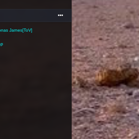
ronas James[ToV]
ap