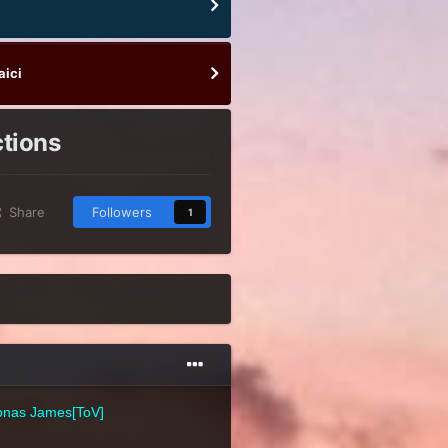
aici
ctions
Share
Followers
1
ronas James[ToV]