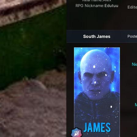
RPG Nickname:
Edutuu
Edit
South James
Post
Ni
M