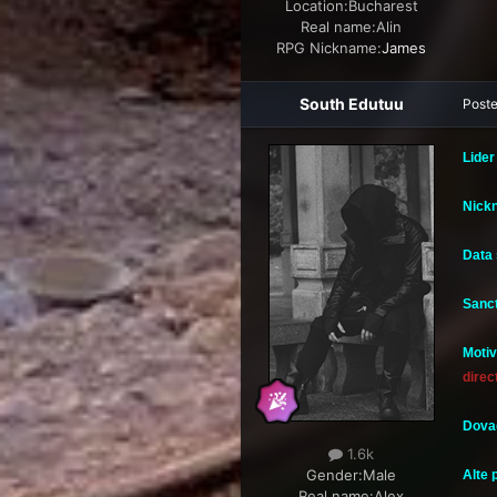
Location:
Bucharest
Real name:
Alin
RPG Nickname:
James
South Edutuu
Post
Lider
Nickn
Data 
Sanct
Motiv
direc
Dova
1.6k
Gender:
Male
Alte 
Real name:
Alex