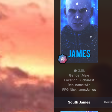
3.5k
Gender:
Male
Location:
Bucharest
Real name:
Alin
RPG Nickname:
James
South James
Post