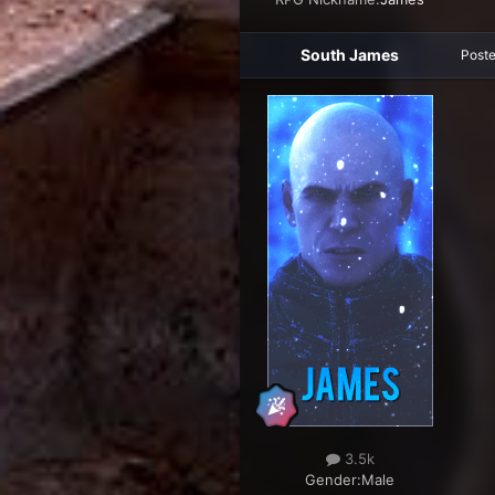
South James
Post
3.5k
Gender:
Male