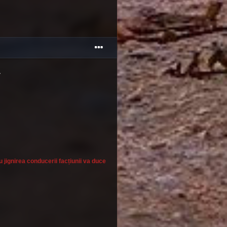
.
 jignirea conducerii facțiunii va duce