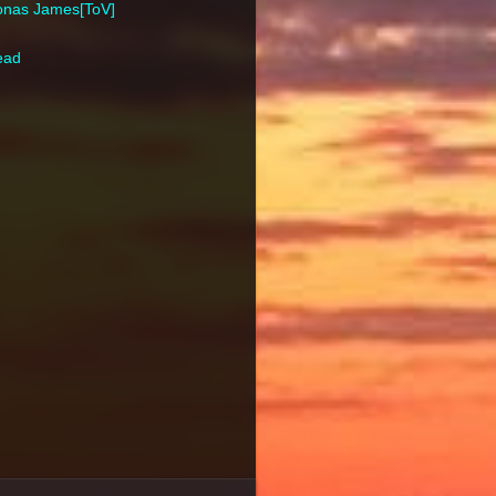
ronas James[ToV]
ead