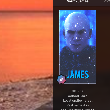
South James
Post
3.5k
Gender:
Male
Location:
Bucharest
Real name:
Alin
RPG Nickname:
James