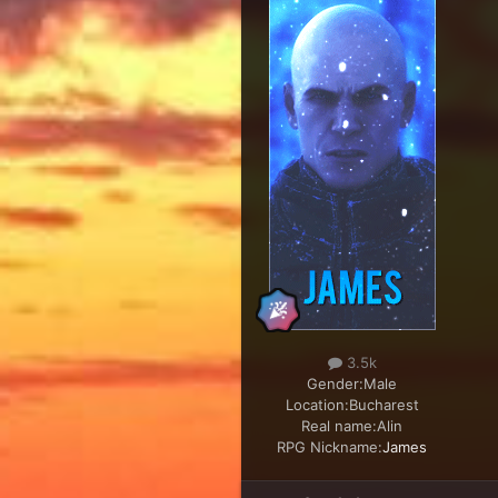
3.5k
Gender:
Male
Location:
Bucharest
Real name:
Alin
RPG Nickname:
James