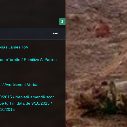
2
ronas James[ToV]
oomToretto / Primitive Al.Pacino
al
/ Avertisment Verbal
10/2015 /
Neplată amendă scor
e turf în data de 9/10/2015 /
/10/2015