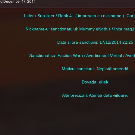
ed
December 17, 2014
Lider / Sub-lider / Rank 4+ ( impreuna cu nickname ): Co
Nic
kname-ul sanctionatului: Mummy eNdth.s / Inca mag1[
Data si ora sanctiunii: 17/12/2014 22:25
Sanctionat cu: Faction Warn / Avertisment Verbal / Aver
Motivul sanctiunii: Neplată amendă
Dovada:
click
Alte precizari: Atentie data viitoare.