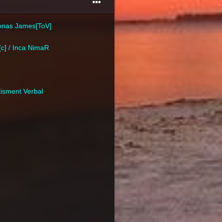
ronas James[ToV]
c] / Inca NimaR
tisment Verbal