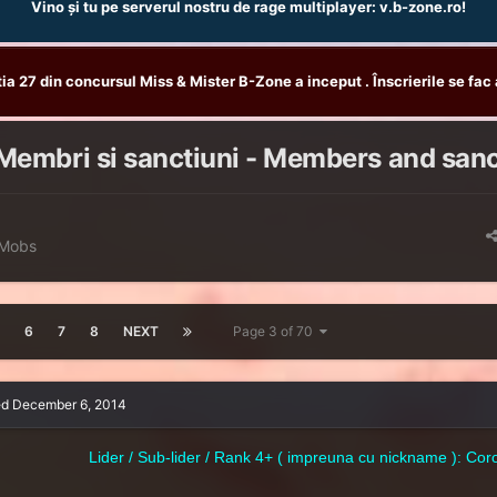
Vino și tu pe serverul nostru de rage multiplayer: v.b-zone.ro!
tia 27 din concursul Miss & Mister B-Zone a inceput . Înscrierile se fac 
Membri si sanctiuni - Members and san
 Mobs
6
7
8
NEXT
Page 3 of 70
ed
December 6, 2014
Lider / Sub-lider / Rank 4+ ( impreuna cu nickname ): Co