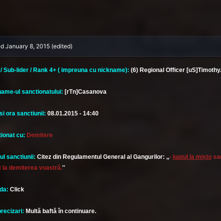
ed
January 8, 2015
(edited)
 / Sub-lider / Rank 4+ ( impreuna cu nickname):
(6) Regional Officer [uS]Timothy
ame-ul sanctionatului:
[rTn]Casanova
si ora sanctiunii:
08.01.2015 - 14:40
ionat cu:
Demitere
ul sanctiunii:
Citez din Regulamentul General al Gangurilor: ,,
-
luatul la mișto
sau
t la demiterea voastră.
''
da:
Click
precizari:
Multă baftă în continuare.