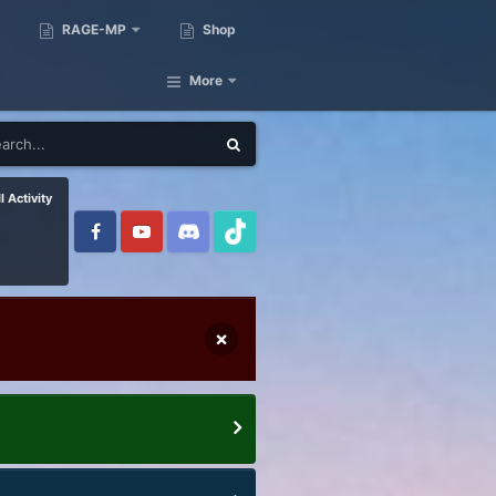
RAGE-MP
Shop
More
l Activity
×