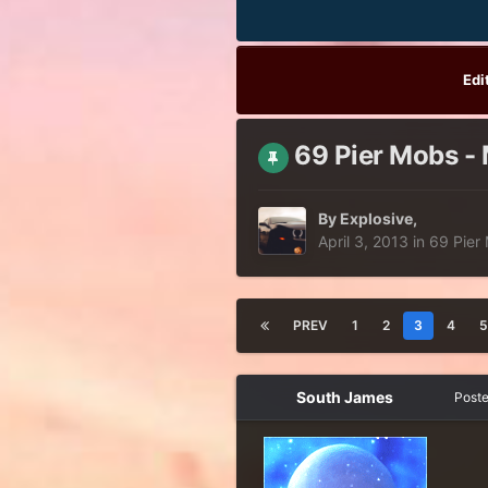
Edi
69 Pier Mobs - 
By
Explosive
,
April 3, 2013
in
69 Pier
PREV
1
2
3
4
5
South James
Post