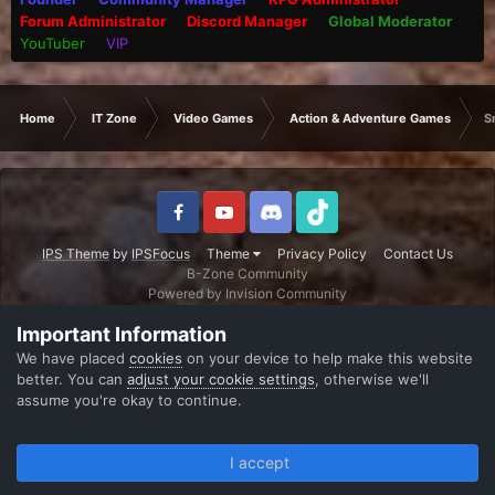
Forum Administrator
Discord Manager
Global Moderator
YouTuber
VIP
Home
IT Zone
Video Games
Action & Adventure Games
S
IPS Theme
by
IPSFocus
Theme
Privacy Policy
Contact Us
B-Zone Community
Powered by Invision Community
Important Information
We have placed
cookies
on your device to help make this website
better. You can
adjust your cookie settings
, otherwise we'll
assume you're okay to continue.
I accept
Forums
Unread
Sign In
Register
More