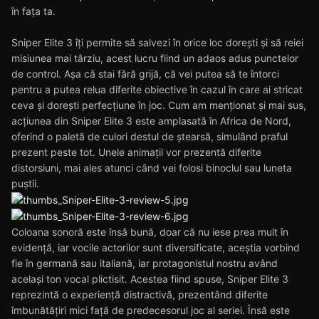
în fața ta.
Sniper Elite 3 îți permite să salvezi în orice loc dorești și să reiei
misiunea mai târziu, acest lucru fiind un adaos adus punctelor
de control. Așa că stai fără grijă, că vei putea să te întorci
pentru a putea relua diferite obiective în cazul în care ai stricat
ceva și dorești perfecțiune în joc. Cum am menționat și mai sus,
acțiunea din Sniper Elite 3 este amplasată în Africa de Nord,
oferind o paletă de culori destul de ștearsă, simulând praful
prezent peste tot. Unele animații vor prezentă diferite
distorsiuni, mai ales atunci când vei folosi binoclul sau luneta
puștii.
Coloana sonoră este însă bună, doar că nu iese prea mult în
evidență, iar vocile actorilor sunt diversificate, aceștia vorbind
fie în germană sau italiană, iar protagonistul nostru având
același ton vocal plictisit. Acestea fiind spuse, Sniper Elite 3
reprezintă o experiență distractivă, prezentând diferite
îmbunătățiri mici față de predecesorul joc al seriei. Însă este