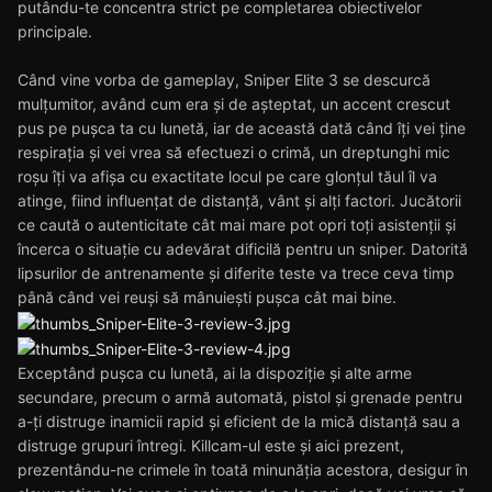
putându-te concentra strict pe completarea obiectivelor
principale.
Când vine vorba de gameplay, Sniper Elite 3 se descurcă
mulțumitor, având cum era și de așteptat, un accent crescut
pus pe pușca ta cu lunetă, iar de această dată când îți vei ține
respirația și vei vrea să efectuezi o crimă, un dreptunghi mic
roșu îți va afișa cu exactitate locul pe care glonțul tăul îl va
atinge, fiind influențat de distanță, vânt și alți factori. Jucătorii
ce caută o autenticitate cât mai mare pot opri toți asistenții și
încerca o situație cu adevărat dificilă pentru un sniper. Datorită
lipsurilor de antrenamente și diferite teste va trece ceva timp
până când vei reuși să mânuiești pușca cât mai bine.
Exceptând pușca cu lunetă, ai la dispoziție și alte arme
secundare, precum o armă automată, pistol și grenade pentru
a-ți distruge inamicii rapid și eficient de la mică distanță sau a
distruge grupuri întregi. Killcam-ul este și aici prezent,
prezentându-ne crimele în toată minunăția acestora, desigur în