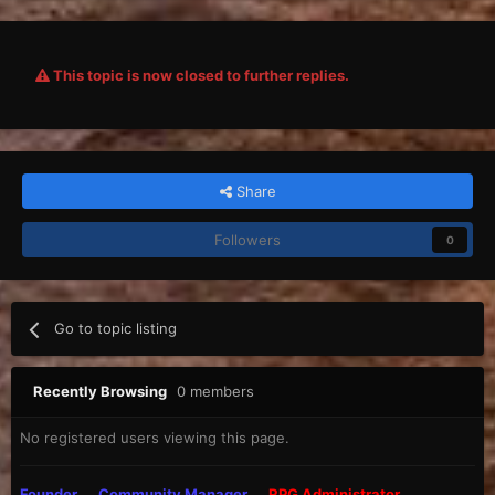
This topic is now closed to further replies.
Share
Followers
0
Go to topic listing
Recently Browsing
0 members
No registered users viewing this page.
Founder
Community Manager
RPG Administrator