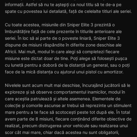
informații. Astfel să nu te aștepți ca noul titlu să te de-a pe
spate cu povestea lui detaliată, față de celelalte titluri ale seriei.
Cu toate acestea, misiunile din Sniper Elite 3 prezintă o
îmbunătățire față de cele prezente în titlurile anterioare ale
seriei. În loc să ai parte de o poveste liniară, Sniper Elite 3
dispune de misiuni răspândite în diferite zone deschise ale
Africii. Mai mult, modul în care alegi să completezi fiecare
misiune este dictat doar de tine. Poți alege să folosești pușca
cu lunetă pentru a doborâ de la distanță un general, sau o poți
face de la mică distanța cu ajutorul unui pistol cu amortizor.
Nivelele sunt acum mult mai deschise, încurajând jucătorii să le
exploreze și să observe comportamentul inamicilor, modul în
care aceștia patrulează și altele asemenea. Elementele de
colecție și comorile ascunse ar trebui să reprezinte un stimulent
mare pentru a te face să scotocești peste tot după ele. În total
avem parte de 8 misiuni, fiecare conținând diferite obiective de
realizat, precum distrugerea unor vehicule sau realizarea unui
scor cât mai mare, chiar dacă acestea nu sunt obligatorii,