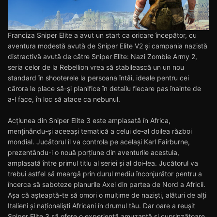
Franciza Sniper Elite a avut un start ca oricare începător, cu
aventura modestă avută de Sniper Elite V2 și campania nazistă
distractivă avută de către Sniper Elite: Nazi Zombie Army 2,
seria celor de la Rebellion vrea să stabilească un un nou
standard în shooterele la persoana întâi, ideale pentru cei
cărora le place să-și planifice în detaliu fiecare pas înainte de
a-l face, în loc să atace ca nebunul.
Acțiunea din Sniper Elite 3 este amplasată în Africa,
menținându-și aceeași tematică a celui de-al doilea război
mondial. Jucătorul îl va controla pe același Karl Fairburne,
prezentându-i o nouă porțiune din aventurile acestuia,
amplasată între primul titlu al seriei și al doi-lea. Jucătorul va
trebui astfel să meargă prin durul mediu înconjurător pentru a
încerca să saboteze planurile Axei din partea de Nord a Africii.
Așa că așteaptă-te să omori o mulțime de naziști, alături de alți
Italieni și naționaliști Africani în drumul tău. Dar oare a reușit
Sniper Elite 3 să ofere o experiență amuzantă și cuprinzătoare