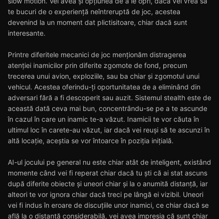
slow motion. Vei avea și opțiunea de a le opri, dacă vei vrea să
te bucuri de o experiență neîntreruptă de joc, acestea
devenind la un moment dat plictisitoare, chiar dacă sunt
interesante.
Printre diferitele mecanici de joc menționăm distragerea
atenției inamicilor prin diferite zgomote de fond, precum
trecerea unui avion, exploziile, sau ba chiar și zgomotul unui
vehicul. Acestea oferindu-ți oportunitatea de a eliminând din
adversari fără a fi descoperit sau auzit. Sistemul stealth este de
această dată ceva mai bun, concentrându-se pe a te ascunde
în cazul în care un inamic te-a văzut. Inamicii te vor căuta în
ultimul loc în carete-au văzut, iar dacă vei reuși să te ascunzi în
altă locație, aceștia se vor întoarce în poziția inițială.
AI-ul jocului pe general nu este chiar atât de inteligent, existând
momente când vei fi reperat chiar dacă tu ști că ai stat ascuns
după diferite obiecte și uneori chiar și la o anumită distanță, iar
alteori te vor ignora chiar dacă treci pe lângă ei vizibil. Uneori
vei fi indus în eroare de discuțiile unor inamici, ce chiar dacă se
află la o distanță considerabilă, vei avea impresia că sunt chiar