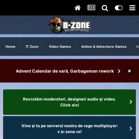
Home
IT Zone
Video Games
Action & Adventure Games
S
×
Advent Calendar de vară, Garbageman rework
Recrutăm moderatori, designeri audio şi video.
Click aici
Vino și tu pe serverul nostru de rage multiplayer:
v.b-zone.ro!