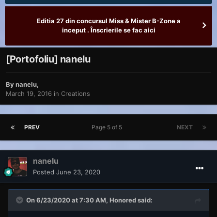
Editia 27 din concursul Miss & Mister B-Zone a
inceput . Înscrierile se fac aici
[Portofoliu] nanelu
By
nanelu
,
March 19, 2016
in
Creations
PREV
Page 5 of 5
NEXT
nanelu
Posted
June 23, 2020
On 6/23/2020 at 7:30 AM,
Honored
said: