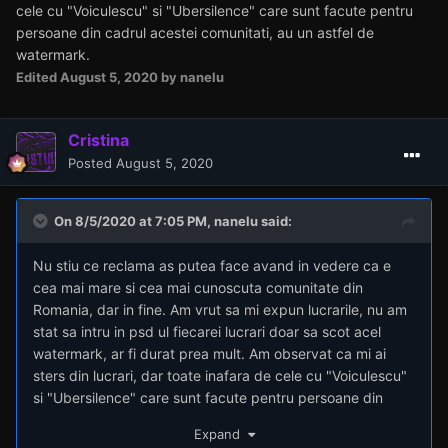
cele cu "Voiculescu" si "Ubersilence" care sunt facute pentru
persoane din cadrul acestei comunitati, au un astfel de
watermark.
Edited
August 5, 2020
by nanelu
Cristina
Posted
August 5, 2020
On 8/5/2020 at 7:05 PM,
nanelu
said:
Nu stiu ce reclama as putea face avand in vedere ca e
cea mai mare si cea mai cunoscuta comunitate din
Romania, dar in fine. Am vrut sa mi expun lucrarile, nu am
stat sa intru in psd ul fiecarei lucrari doar sa scot acel
watermark, ar fi durat prea mult. Am observat ca mi ai
sters din lucrari, dar toate inafara de cele cu "Voiculescu"
si "Ubersilence" care sunt facute pentru persoane din
cadrul acestei comunitati, au un astfel de watermark.
Expand