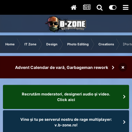
Home
IT Zone
Design
Photo Editing
Creations
[Port
×
Advent Calendar de vară, Garbageman rework
Recrutăm moderatori, designeri audio şi video.
Click aici
Vino și tu pe serverul nostru de rage multiplayer:
v.b-zone.ro!