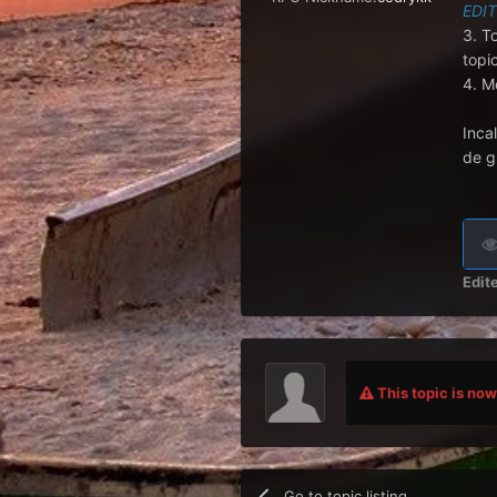
EDIT
3. T
topi
4. M
Incal
de g
Edit
This topic is now 
Go to topic listing