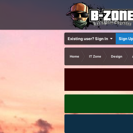
Existing user? Sign In
Sign U
Home
IT Zone
Design