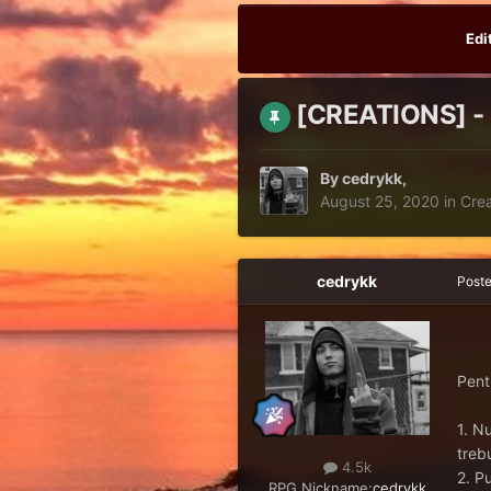
Edi
[CREATIONS] - 
By
cedrykk
,
August 25, 2020
in
Crea
cedrykk
Post
Pent
1. Nu
treb
4.5k
2. P
RPG Nickname:
cedrykk