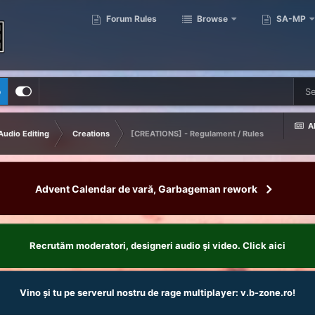
Forum Rules
Browse
SA-MP
p
Al
Audio Editing
Creations
[CREATIONS] - Regulament / Rules
Advent Calendar de vară, Garbageman rework
Recrutăm moderatori, designeri audio şi video. Click aici
Vino și tu pe serverul nostru de rage multiplayer: v.b-zone.ro!