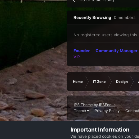
Recently Browsing
0 members
No registered users viewing this
Founder
Community Manager
VIP
Home
IT Zone
Design
IPS Theme
by
IPSFocus
Theme
Privacy Policy
Contact
Important Information
We have placed
cookies
on your de