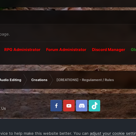
 page.
RPG Administrator
Forum Administrator
Discord Manager
Gl
Audio Editing
Creations
[CREATIONS] - Regulament / Rules
 Us
vice to help make this website better. You can
adjust your cookie setti