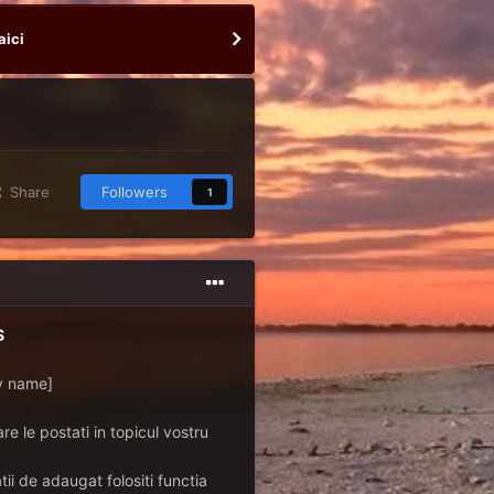
aici
Share
Followers
1
S
ay name]
re le postati in topicul vostru
ii de adaugat folositi functia