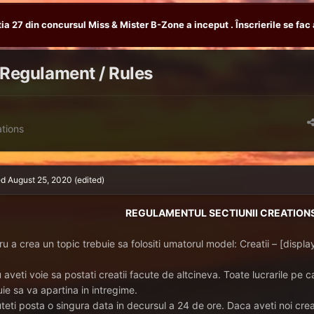
tia 27 din concursul Miss & Mister B-Zone a inceput . Înscrierile se fac 
Regulament / Rules
tions
ed
August 25, 2020
(edited)
REGULAMENTUL SECTIUNII CREATION
ru a crea un topic trebuie sa folositi umatorul model: Creatii – [displ
 aveti voie sa postati creatii facute de altcineva. Toate lucrarile pe ca
uie sa va apartina in intregime.
uteti posta o singura data in decursul a 24 de ore. Daca aveti noi creat