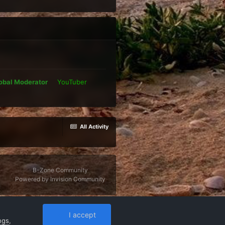
obal Moderator
YouTuber
All Activity
B-Zone Community
Powered by Invision Community
I accept
ngs
,