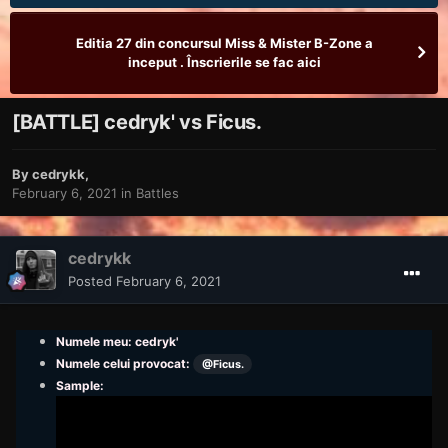
Editia 27 din concursul Miss & Mister B-Zone a
inceput . Înscrierile se fac aici
[BATTLE] cedryk' vs Ficus.
By
cedrykk
,
February 6, 2021
in
Battles
cedrykk
Posted
February 6, 2021
Numele meu: cedryk'
Numele celui provocat:
@Ficus.
Sample: