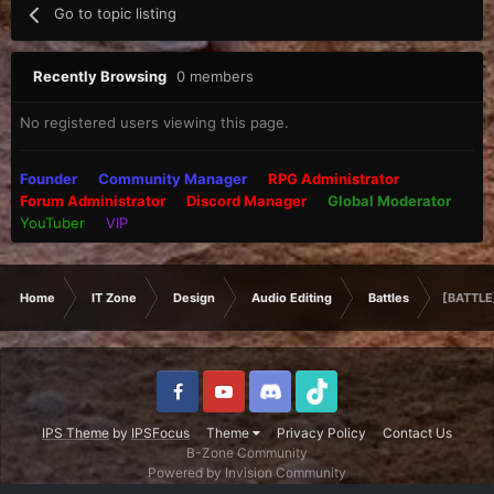
Go to topic listing
Recently Browsing
0 members
No registered users viewing this page.
Founder
Community Manager
RPG Administrator
Forum Administrator
Discord Manager
Global Moderator
YouTuber
VIP
Home
IT Zone
Design
Audio Editing
Battles
[BATTLE]
IPS Theme
by
IPSFocus
Theme
Privacy Policy
Contact Us
B-Zone Community
Powered by Invision Community