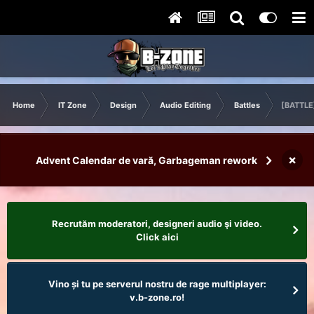
Home
IT Zone
Design
Audio Editing
Battles
[BATTLE]
×
Advent Calendar de vară, Garbageman rework
Recrutăm moderatori, designeri audio şi video.
Click aici
Vino și tu pe serverul nostru de rage multiplayer:
v.b-zone.ro!