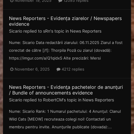
November 19, 2025
12093 replies
News Reporters - Evidența ziarelor / Newspapers
evidence
Sicario
replied to
sRn
's topic in
News Reporters
Nume: Sicario Data redactării ziarului: 06.11.2025 Ziarul a fost
corectat de către [/f]: Thorpila Poză cu ziarul (dovadă):
https://imgur.com/a/Q1qidxS Alte precizări: Mersi
November 6, 2025
4212 replies
News Reporters - Evidenţa pachetelor de anunţuri
/ Bundle of announcements evidence
Sicario
replied to
RobertCM
's topic in
News Reporters
Nume: Sicario Rank: 1 Numarul pachetului: 4 Anunţul: Clanul
Wild Cats [MEOW] recruteaza colegi noi! Contactati un
membru pentru invite. Anunţurile publicate (dovada):...