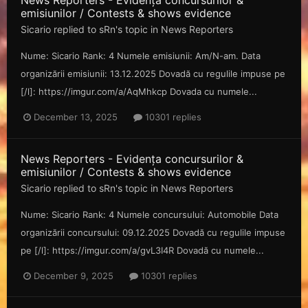
News Reporters - Evidența concursurilor &
emisiunilor / Contests & shows evidence
Sicario
replied to
sRn
's topic in
News Reporters
Nume: Sicario Rank: 4 Numele emisiunii: Am/N-am. Data
organizării emisiunii: 13.12.2025 Dovadă cu regulile impuse pe
[/l]: https://imgur.com/a/AqMhkcp Dovada cu numele...
December 13, 2025
10301 replies
News Reporters - Evidența concursurilor &
emisiunilor / Contests & shows evidence
Sicario
replied to
sRn
's topic in
News Reporters
Nume: Sicario Rank: 4 Numele concursului: Automobile Data
organizării concursului: 09.12.2025 Dovadă cu regulile impuse
pe [/l]: https://imgur.com/a/gvL3I4R Dovadă cu numele...
December 9, 2025
10301 replies