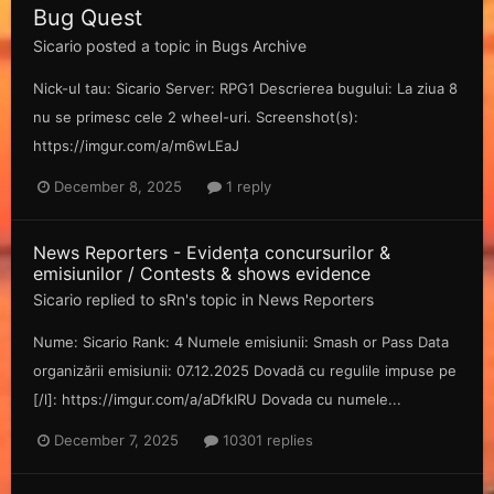
Bug Quest
Sicario
posted a topic in
Bugs Archive
Nick-ul tau: Sicario Server: RPG1 Descrierea bugului: La ziua 8
nu se primesc cele 2 wheel-uri. Screenshot(s):
https://imgur.com/a/m6wLEaJ
December 8, 2025
1 reply
News Reporters - Evidența concursurilor &
emisiunilor / Contests & shows evidence
Sicario
replied to
sRn
's topic in
News Reporters
Nume: Sicario Rank: 4 Numele emisiunii: Smash or Pass Data
organizării emisiunii: 07.12.2025 Dovadă cu regulile impuse pe
[/l]: https://imgur.com/a/aDfklRU Dovada cu numele...
December 7, 2025
10301 replies