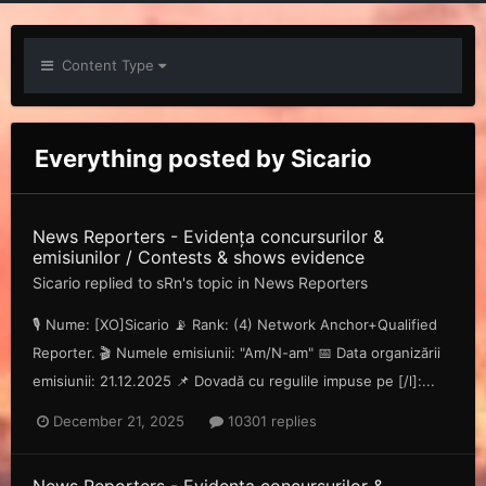
Content Type
Everything posted by Sicario
News Reporters - Evidența concursurilor &
emisiunilor / Contests & shows evidence
Sicario
replied to
sRn
's topic in
News Reporters
🎙️ Nume: [XO]Sicario 📡 Rank: (4) Network Anchor+Qualified
Reporter. 🎬 Numele emisiunii: "Am/N-am" 📅 Data organizării
emisiunii: 21.12.2025 📌 Dovadă cu regulile impuse pe [/l]:...
December 21, 2025
10301 replies