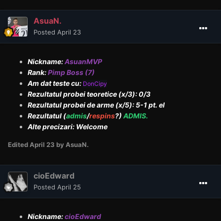
AsuaN.
Posted
April 23
Nickname:
AsuanMVP
Rank:
Pimp Boss (7)
Am dat teste cu:
DonCipy
Rezultatul probei teoretice (x/3): 0/3
Rezultatul probei de arme (x/5): 5-1 pt. el
Rezultatul (
admis
/
respins
?)
ADMIS.
Alte precizari: Welcome
Edited
April 23
by AsuaN.
cioEdward
Posted
April 25
Nickname:
cioEdward