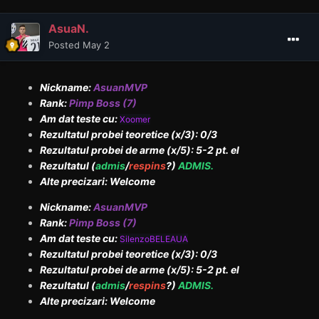
AsuaN.
Posted
May 2
Nickname:
AsuanMVP
Rank:
Pimp Boss (7)
Am dat teste cu:
Xoomer
Rezultatul probei teoretice (x/3): 0/3
Rezultatul probei de arme (x/5): 5-2 pt. el
Rezultatul (
admis
/
respins
?)
ADMIS.
Alte precizari: Welcome
Nickname:
AsuanMVP
Rank:
Pimp Boss (7)
Am dat teste cu:
SilenzoBELEAUA
Rezultatul probei teoretice (x/3): 0/3
Rezultatul probei de arme (x/5): 5-2 pt. el
Rezultatul (
admis
/
respins
?)
ADMIS.
Alte precizari: Welcome