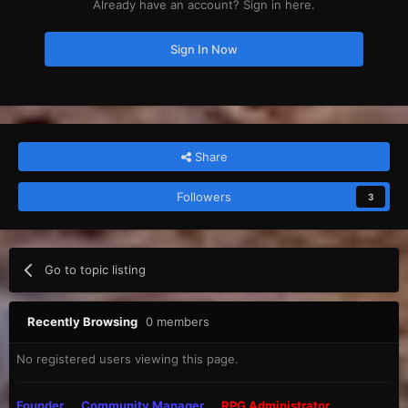
Already have an account? Sign in here.
Sign In Now
Share
Followers
3
Go to topic listing
Recently Browsing
0 members
No registered users viewing this page.
Founder
Community Manager
RPG Administrator