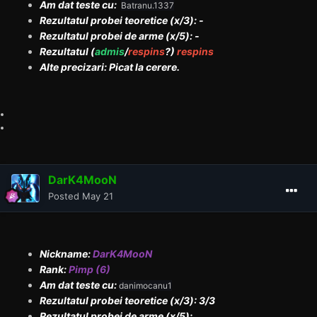
Am dat teste cu:
Batranu.1337
Rezultatul probei teoretice (x/3): -
Rezultatul probei de arme (x/5): -
Rezultatul (
admis
/
respins
?)
respins
Alte precizari: Picat la cerere.
DarK4MooN
Posted
May 21
Nickname:
DarK4MooN
Rank:
Pimp (6)
Am dat teste cu:
danimocanu1
Rezultatul probei teoretice (x/3): 3/3
Rezultatul probei de arme (x/5):