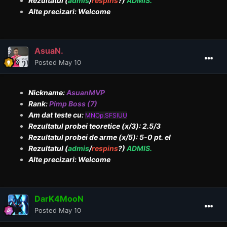
Rezultatul (
admis
/
respins
?)
ADMIS.
Alte precizari: Welcome
AsuaN.
Posted
May 10
Nickname:
AsuanMVP
Rank:
Pimp Boss (7)
Am dat teste cu:
MNOp.SFSIUU
Rezultatul probei teoretice (x/3): 2.5/3
Rezultatul probei de arme (x/5): 5-0 pt. el
Rezultatul (
admis
/
respins
?)
ADMIS.
Alte precizari: Welcome
DarK4MooN
Posted
May 10