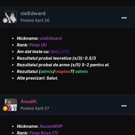
cioEdward
Posted
April 26
Nickname:
cioEdward
Rank:
Pimp (6)
Am dat teste cu:
Sefu.
[VIP]
Rezultatul probei teoretice (x/3): 0.5/3
Rezultatul probei de arme (x/5) 5-2 pentru el.
Rezultatul (
admis
/
respins
?)
admis
Alte precizari: Salut.
AsuaN.
Posted
April 27
Nickname:
AsuanMVP
Rank:
Pimp Boss (7)