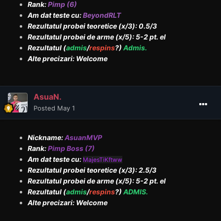
Rank:
Pimp (6)
Am dat teste cu:
BeyondRLT
Rezultatul probei teoretice (x/3): 0.5/3
Rezultatul probei de arme (x/5): 5-2 pt. el
Rezultatul (
admis
/
respins
?)
Admis.
Alte precizari: Welcome
AsuaN.
Posted
May 1
Nickname:
AsuanMVP
Rank:
Pimp Boss (7)
Am dat teste cu:
MajesTiKftww
Rezultatul probei teoretice (x/3): 2.5/3
Rezultatul probei de arme (x/5): 5-2 pt. el
Rezultatul (
admis
/
respins
?)
ADMIS.
Alte precizari: Welcome