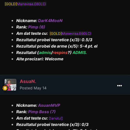
[GOLD]
Manevraa.E60LCI
Nickname:
DarK4MooN
Rank:
Pimp (6)
Am dat teste cu:
[GOLD]
Manevraa.E60LCI
Rezultatul probei teoretice (x/3): 0.5/3
Rezultatul probei de arme (x/5): 5-4 pt. el
Rezultatul (
admis
/
respins
?)
ADMIS.
Alte precizari: Welcome
AsuaN.
Posted
May 14
Nickname:
AsuanMVP
Rank:
Pimp Boss (7)
Am dat teste cu:
Danutu[]
Rezultatul probei teoretice (x/3): 0/3