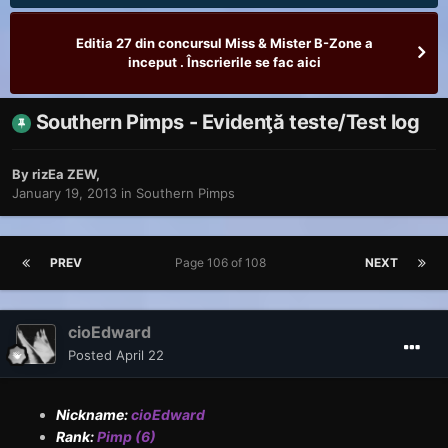
Editia 27 din concursul Miss & Mister B-Zone a
inceput . Înscrierile se fac aici
Southern Pimps - Evidenţă teste/Test log
By
rizEa ZEW
,
January 19, 2013
in
Southern Pimps
PREV
Page 106 of 108
NEXT
cioEdward
Posted
April 22
Nickname:
cioEdward
Rank:
Pimp (6)