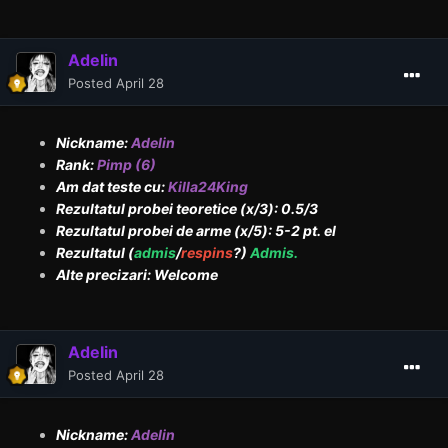
AdeIin
Posted
April 28
Nickname:
AdeIin
Rank:
Pimp (6)
Am dat teste cu:
Killa24King
Rezultatul probei teoretice (x/3): 0.5/3
Rezultatul probei de arme (x/5): 5-2 pt. el
Rezultatul (
admis
/
respins
?)
Admis.
Alte precizari: Welcome
AdeIin
Posted
April 28
Nickname:
AdeIin