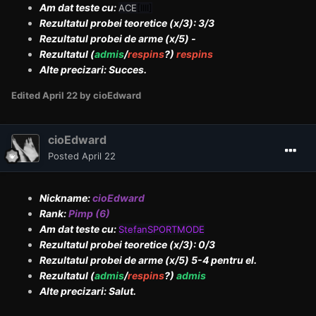
Am dat teste cu:
ACE
[IIII]
Rezultatul probei teoretice (x/3): 3/3
Rezultatul probei de arme (x/5) -
Rezultatul (
admis
/
respins
?)
respins
Alte precizari: Succes.
Edited
April 22
by cioEdward
cioEdward
Posted
April 22
Nickname:
cioEdward
Rank:
Pimp (6)
Am dat teste cu:
StefanSPORTMODE
Rezultatul probei teoretice (x/3): 0/3
Rezultatul probei de arme (x/5) 5-4 pentru el.
Rezultatul (
admis
/
respins
?)
admis
Alte precizari: Salut.