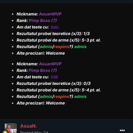
Nickname:
AsuanMVP
Rank:
Pimp Boss (7)
Am dat teste cu:
Sefu.
Rezultatul probei teoretice (x/3): 1/3
Rezultatul probei de arme (x/5): 5-3 pt. el.
Rezultatul (
admis
/
respins
?)
admis
Alte precizari: Welcome
Nickname:
AsuanMVP
Rank:
Pimp Boss (7)
Am dat teste cu:
CtlR
Rezultatul probei teoretice (x/3): 0/3
Rezultatul probei de arme (x/5): 5-4 pt. el.
Rezultatul (
admis
/
respins
?)
admis
Alte precizari: Welcome
AsuaN.
Posted
May 24