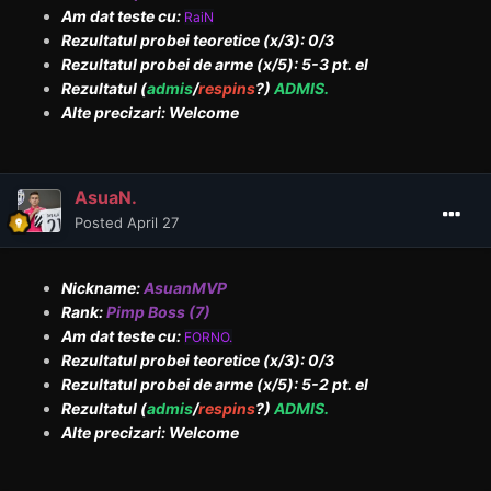
Am dat teste cu:
RaiN
Rezultatul probei teoretice (x/3): 0/3
Rezultatul probei de arme (x/5): 5-3 pt. el
Rezultatul (
admis
/
respins
?)
ADMIS.
Alte precizari: Welcome
AsuaN.
Posted
April 27
Nickname:
AsuanMVP
Rank:
Pimp Boss (7)
Am dat teste cu:
FORNO.
Rezultatul probei teoretice (x/3): 0/3
Rezultatul probei de arme (x/5): 5-2 pt. el
Rezultatul (
admis
/
respins
?)
ADMIS.
Alte precizari: Welcome