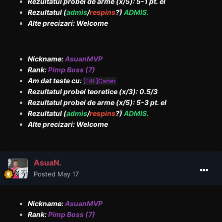
Rezultatul probei de arme (x/5): 5-1 pt. el
Rezultatul (
admis
/
respins
?)
ADMIS.
Alte precizari: Welcome
Nickname:
AsuanMVP
Rank:
Pimp Boss (7)
Am dat teste cu:
[F4L]Carter.
Rezultatul probei teoretice (x/3): 0.5/3
Rezultatul probei de arme (x/5): 5-3 pt. el
Rezultatul (
admis
/
respins
?)
ADMIS.
Alte precizari: Welcome
AsuaN.
Posted
May 17
Nickname:
AsuanMVP
Rank:
Pimp Boss (7)