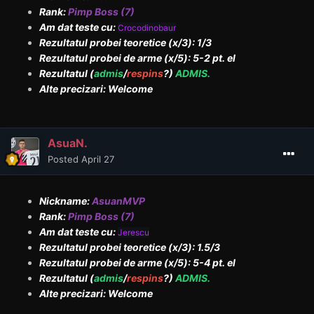
Rank:
Pimp Boss (7)
Am dat teste cu:
Crocodinobaur
Rezultatul probei teoretice (x/3): 1/3
Rezultatul probei de arme (x/5): 5-2 pt. el
Rezultatul (
admis
/
respins
?)
ADMIS.
Alte precizari: Welcome
AsuaN.
Posted
April 27
Nickname:
AsuanMVP
Rank:
Pimp Boss (7)
Am dat teste cu:
Jerescu
Rezultatul probei teoretice (x/3): 1.5/3
Rezultatul probei de arme (x/5): 5-4 pt. el
Rezultatul (
admis
/
respins
?)
ADMIS.
Alte precizari: Welcome