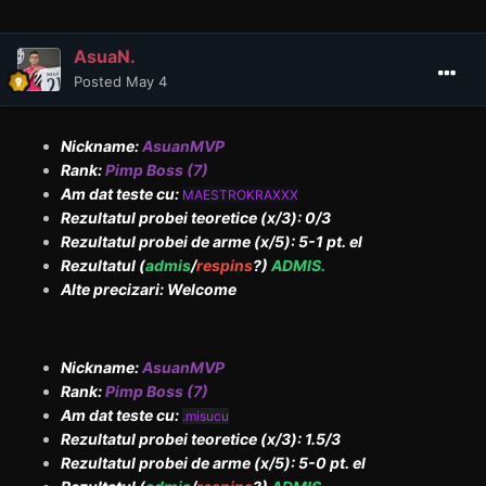
AsuaN.
Posted
May 4
Nickname:
AsuanMVP
Rank:
Pimp Boss (7)
Am dat teste cu:
MAESTROKRAXXX
Rezultatul probei teoretice (x/3): 0/3
Rezultatul probei de arme (x/5): 5-1 pt. el
Rezultatul (
admis
/
respins
?)
ADMIS.
Alte precizari: Welcome
Nickname:
AsuanMVP
Rank:
Pimp Boss (7)
Am dat teste cu:
.misucu
Rezultatul probei teoretice (x/3): 1.5/3
Rezultatul probei de arme (x/5): 5-0 pt. el