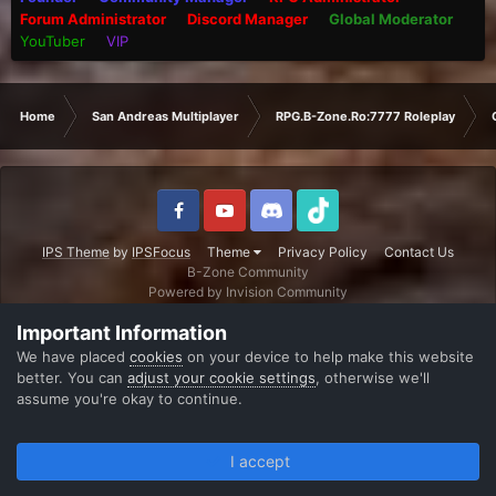
Forum Administrator
Discord Manager
Global Moderator
YouTuber
VIP
Home
San Andreas Multiplayer
RPG.B-Zone.Ro:7777 Roleplay
IPS Theme
by
IPSFocus
Theme
Privacy Policy
Contact Us
B-Zone Community
Powered by Invision Community
Important Information
We have placed
cookies
on your device to help make this website
better. You can
adjust your cookie settings
, otherwise we'll
assume you're okay to continue.
I accept
Forums
Unread
Sign In
Register
More