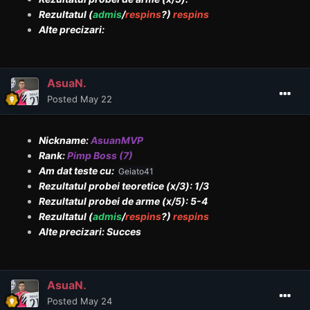
Rezultatul (
admis
/
respins
?)
respins
Alte precizari:
AsuaN.
Posted
May 22
Nickname:
AsuanMVP
Rank:
Pimp Boss (7)
Am dat teste cu:
Geiato41
Rezultatul probei teoretice (x/3): 1/3
Rezultatul probei de arme (x/5): 5-4
Rezultatul (
admis
/
respins
?)
respins
Alte precizari: Succes
AsuaN.
Posted
May 24