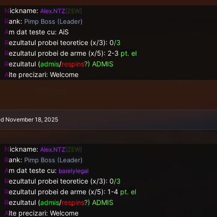
N
ickname:
Alex.NTZ
[ZEW]
R
ank:
Pimp Boss (Leader)
A
m dat teste cu: AiS
R
ezultatul probei teoretice (x/3): 0
/3
R
ezultatul probei de arme (x/5):
2-3
pt. el
R
ezultatul (
admis
/
respins
?) ADMIS
A
lte precizari: Welcome
ed
November 18, 2025
N
ickname:
Alex.NTZ
[ZEW]
R
ank:
Pimp Boss (Leader)
A
m dat teste cu:
barelylegal
R
ezultatul probei teoretice (x/3): 0
/3
R
ezultatul probei de arme (x/5):
1-4
pt. el
R
ezultatul (
admis
/
respins
?) ADMIS
A
lte precizari: Welcome