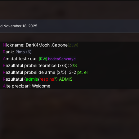
ed
November 18, 2025
N
ickname: DarK4MooN.Capone
[ZEW]
R
ank:
Pimp (6)
A
m dat teste cu:
[RW]
.bodeaSenzatye
R
ezultatul probei teoretice (x/3): 2
/3
R
ezultatul probei de arme (x/5):
3-2
pt. el
R
ezultatul (
admis
/
respins
?) ADMIS
A
lte precizari: Welcome