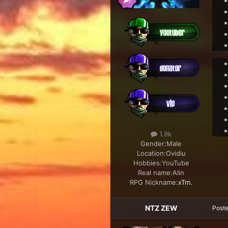
1.9k
Gender:
Male
Location:
Ovidiu
Hobbies:
YouTube
Real name:
Alin
RPG Nickname:
xTm.
NTZ ZEW
Post