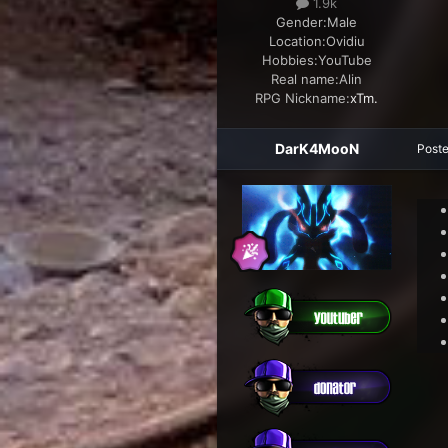
1.9k
Gender:
Male
Location:
Ovidiu
Hobbies:
YouTube
Real name:
Alin
RPG Nickname:
xTm.
DarK4MooN
Post