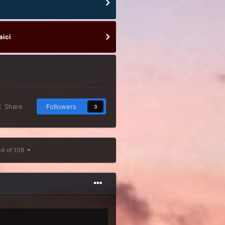
aici
Share
Followers
3
04 of 108