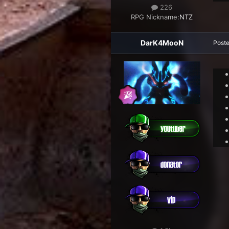
226
RPG Nickname:
NTZ
DarK4MooN
Post