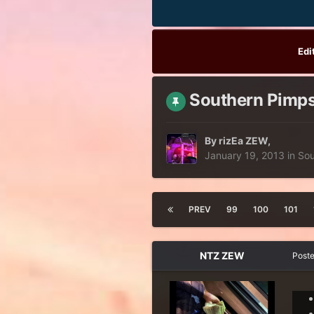
Edi
Southern Pimps 
By
rizEa ZEW
,
January 19, 2013
in
Sou
PREV
99
100
101
NTZ ZEW
Post