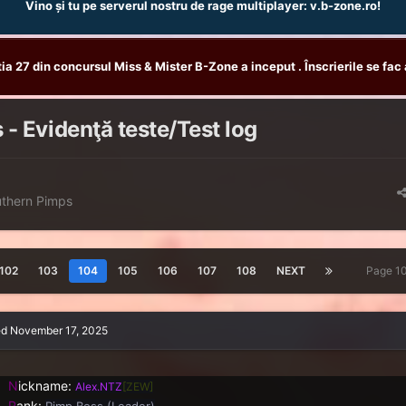
Vino și tu pe serverul nostru de rage multiplayer: v.b-zone.ro!
tia 27 din concursul Miss & Mister B-Zone a inceput . Înscrierile se fac 
- Evidenţă teste/Test log
thern Pimps
102
103
104
105
106
107
108
NEXT
Page 1
ed
November 17, 2025
N
ickname:
Alex.NTZ
[ZEW]
R
ank:
Pimp Boss (Leader)