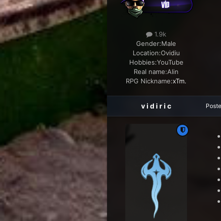
1.9k
Gender:
Male
Location:
Ovidiu
Hobbies:
YouTube
Real name:
Alin
RPG Nickname:
xTm.
v i d i r i c
Post