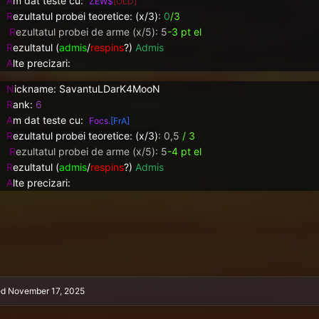
A
m dat teste cu:
ZEW$
[OLD]
R
ezultatul probei teoretice: (x/3)
:
0
/3
R
ezultatul probei de arme (x/5): 5
-3 pt el
R
ezultatul (
admis
/
respins
?)
Admis
A
lte precizari:
N
ickname: SavantuLDarK4MooN
R
ank:
6
A
m dat teste cu:
Focs.
[FrA]
R
ezultatul probei teoretice: (x/3)
: 0,5
/ 3
R
ezultatul probei de arme (x/5): 5
-4 pt el
R
ezultatul (
admis
/
respins
?)
Admis
A
lte precizari:
ed
November 17, 2025