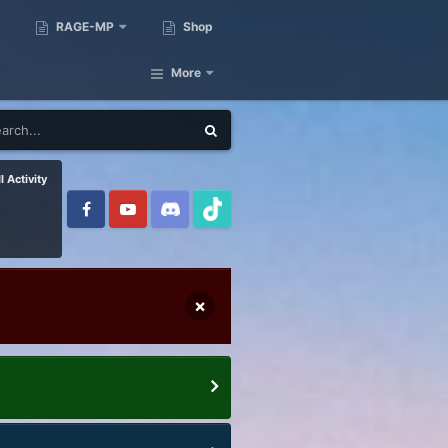
RAGE-MP
Shop
More
l Activity
×