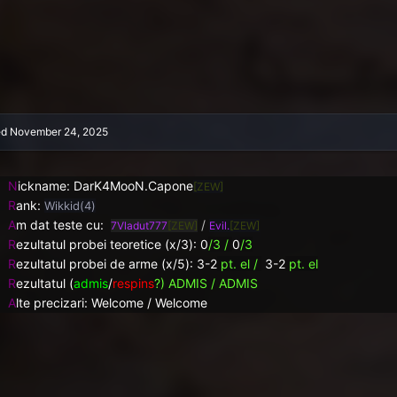
ed
November 24, 2025
N
ickname: DarK4MooN.Capone
[ZEW]
R
ank:
Wikkid(4)
A
m dat teste cu:
/
7Vladut777
[ZEW]
Evil.
[ZEW]
R
ezultatul probei teoretice (x/3): 0
/3 /
0
/3
R
ezultatul probei de arme (x/5):
3-2
pt. el /
3-2
pt. el
R
ezultatul (
admis
/
respins
?) ADMIS / ADMIS
A
lte precizari: Welcome / Welcome