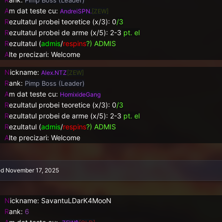
A
m dat teste cu:
AndreiSPN.
[ZEW]
R
ezultatul probei teoretice (x/3): 0
/3
R
ezultatul probei de arme (x/5):
2-3
pt. el
R
ezultatul (
admis
/
respins
?) ADMIS
A
lte precizari: Welcome
N
ickname:
Alex.NTZ
[ZEW]
R
ank:
Pimp Boss (Leader)
A
m dat teste cu:
HomixideGang
R
ezultatul probei teoretice (x/3): 0
/3
R
ezultatul probei de arme (x/5):
2-3
pt. el
R
ezultatul (
admis
/
respins
?) ADMIS
A
lte precizari: Welcome
ed
November 17, 2025
N
ickname: SavantuLDarK4MooN
R
ank:
6