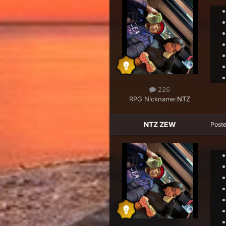
226
RPG Nickname:
NTZ
NTZ ZEW
Post