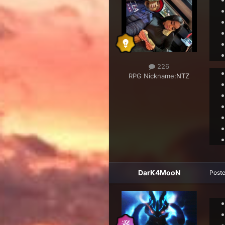
226
RPG Nickname:
NTZ
DarK4MooN
Post