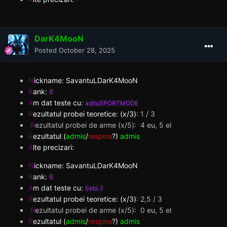
DarK4MooN
Posted
October 28, 2025
N
ickname: SavantuLDarK4MooN
R
ank:
6
A
m dat teste cu:
adituSPORTMODE
R
ezultatul probei teoretice: (x/3)
:
1 / 3
R
ezultatul probei de arme (x/5): 4 eu, 5 el
R
ezultatul (
admis
/
respins
?)
admis
A
lte precizari:
N
ickname: SavantuLDarK4MooN
R
ank:
6
A
m dat teste cu:
Sebi..1
R
ezultatul probei teoretice: (x/3)
:
2,5 / 3
R
ezultatul probei de arme (x/5): 0 eu, 5 el
R
ezultatul (
admis
/
respins
?)
admis