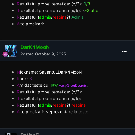
R
ezultatul probei teoretice: (x/3)
:
0
/3
R
ezultatul probei de arme (x/5): 5
-2 pt el
R
ezultatul (
admis
/
respins
?)
Admis
A
lte precizari:
DarK4MooN
Posted
October 9, 2025
N
ickname: SavantuLDarK4MooN
R
ank:
6
A
m dat teste cu:
[RW]
VasyGreuDeucis
,
R
ezultatul probei teoretice: (x/3)
:
R
ezultatul probei de arme (x/5):
R
ezultatul (
admis
/
respins
?)
respins
A
lte precizari: Neprezentare la teste.
ReVanG