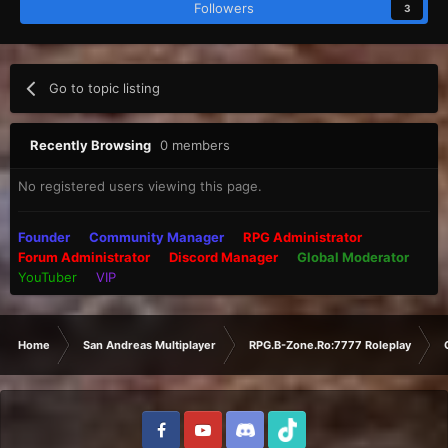
Followers
3
Go to topic listing
Recently Browsing
0 members
No registered users viewing this page.
Founder
Community Manager
RPG Administrator
Forum Administrator
Discord Manager
Global Moderator
YouTuber
VIP
Home
San Andreas Multiplayer
RPG.B-Zone.Ro:7777 Roleplay