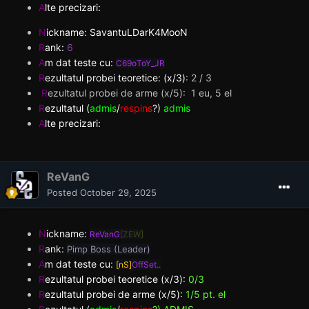
A
lte precizari:
N
ickname: SavantuLDarK4MooN
R
ank:
6
A
m dat teste cu:
C69oToY_JR
R
ezultatul probei teoretice: (x/3)
:
2 / 3
R
ezultatul probei de arme (x/5): 1 eu, 5 el
R
ezultatul (
admis
/
respins
?)
admis
A
lte precizari:
ReVanG
Posted
October 29, 2025
N
ickname:
ReVanG
[ZEW]
R
ank:
Pimp Boss (Leader)
A
m dat teste cu:
[nS]
OffSet..
R
ezultatul probei teoretice (x/3):
0/3
R
ezultatul probei de arme (x/5):
1/5 pt. el