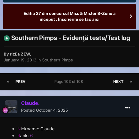
Editia 27 din concursul Miss & Mister B-Zone a
inceput . Înscrierile se fac aici
Southern Pimps - Evidenţă teste/Test log
By
rizEa ZEW
,
January 19, 2013
in
Southern Pimps
PREV
Page 103 of 108
NEXT
Claude.
Posted
October 4, 2025
N
ickname: Claude
R
ank:
6