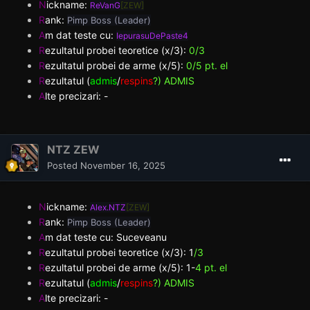
N
ickname:
ReVanG
[ZEW]
R
ank:
Pimp Boss (Leader)
A
m dat teste cu:
IepurasuDePaste4
R
ezultatul probei teoretice (x/3):
0/3
R
ezultatul probei de arme (x/5):
0/5 pt. el
R
ezultatul (
admis
/
respins
?) ADMIS
A
lte precizari: -
NTZ ZEW
Posted
November 16, 2025
N
ickname:
Alex.NTZ
[ZEW]
R
ank:
Pimp Boss (Leader)
A
m dat teste cu: Suceveanu
R
ezultatul probei teoretice (x/3): 1
/3
R
ezultatul probei de arme (x/5):
1-
4 pt. el
R
ezultatul (
admis
/
respins
?) ADMIS
A
lte precizari: -