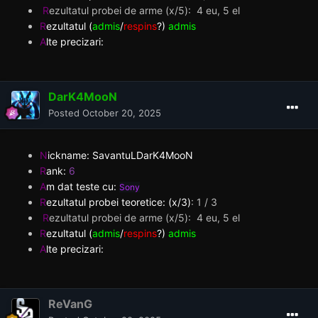
R
ezultatul probei de arme (x/5): 4 eu, 5 el
R
ezultatul (
admis
/
respins
?)
admis
A
lte precizari:
DarK4MooN
Posted
October 20, 2025
N
ickname: SavantuLDarK4MooN
R
ank:
6
A
m dat teste cu:
Sony
R
ezultatul probei teoretice: (x/3)
:
1 / 3
R
ezultatul probei de arme (x/5): 4 eu, 5 el
R
ezultatul (
admis
/
respins
?)
admis
A
lte precizari:
ReVanG