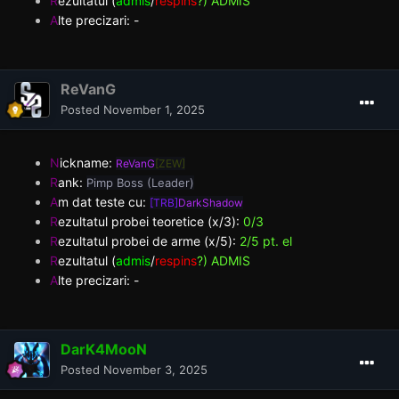
R
ezultatul (
admis
/
respins
?) ADMIS
A
lte precizari: -
ReVanG
Posted
November 1, 2025
N
ickname:
ReVanG
[ZEW]
R
ank:
Pimp Boss (Leader)
A
m dat teste cu:
[TRB]
DarkShadow
R
ezultatul probei teoretice (x/3):
0/3
R
ezultatul probei de arme (x/5):
2/5 pt. el
R
ezultatul (
admis
/
respins
?) ADMIS
A
lte precizari: -
DarK4MooN
Posted
November 3, 2025