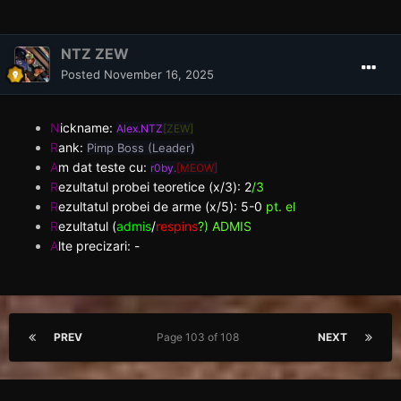
NTZ ZEW
Posted
November 16, 2025
N
ickname:
Alex.NTZ
[ZEW]
R
ank:
Pimp Boss (Leader)
A
m dat teste cu:
r0by.
[MEOW]
R
ezultatul probei teoretice (x/3): 2
/3
R
ezultatul probei de arme (x/5):
5-0
pt. el
R
ezultatul (
admis
/
respins
?) ADMIS
A
lte precizari: -
PREV
Page 103 of 108
NEXT