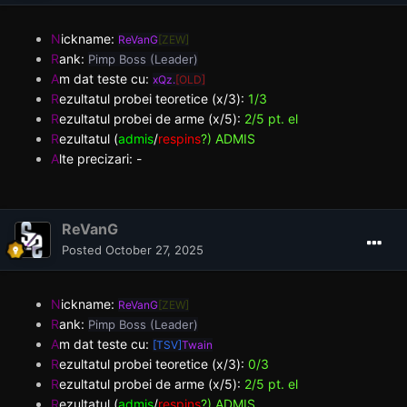
N
ickname:
ReVanG
[ZEW]
R
ank:
Pimp Boss (Leader)
A
m dat teste cu:
xQz.
[OLD]
R
ezultatul probei teoretice (x/3):
1/3
R
ezultatul probei de arme (x/5):
2/5 pt. el
R
ezultatul (
admis
/
respins
?) ADMIS
A
lte precizari: -
ReVanG
Posted
October 27, 2025
N
ickname:
ReVanG
[ZEW]
R
ank:
Pimp Boss (Leader)
A
m dat teste cu:
[TSV]
Twain
R
ezultatul probei teoretice (x/3):
0/3
R
ezultatul probei de arme (x/5):
2/5 pt. el
R
ezultatul (
admis
/
respins
?) ADMIS