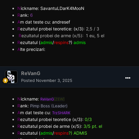
N
ickname: SavantuLDarK4MooN
R
ank:
6
A
m dat teste cu:
andresef
R
ezultatul probei teoretice: (x/3)
:
2,5 / 3
R
ezultatul probei de arme (x/5): 1 eu, 5 el
R
ezultatul (
admis
/
respins
?)
admis
A
lte precizari:
ReVanG
Posted
November 3, 2025
N
ickname:
ReVanG
[ZEW]
R
ank:
Pimp Boss (Leader)
A
m dat teste cu:
TrzSHARK
R
ezultatul probei teoretice (x/3):
0/3
R
ezultatul probei de arme (x/5):
3/5 pt. el
R
ezultatul (
admis
/
respins
?) ADMIS