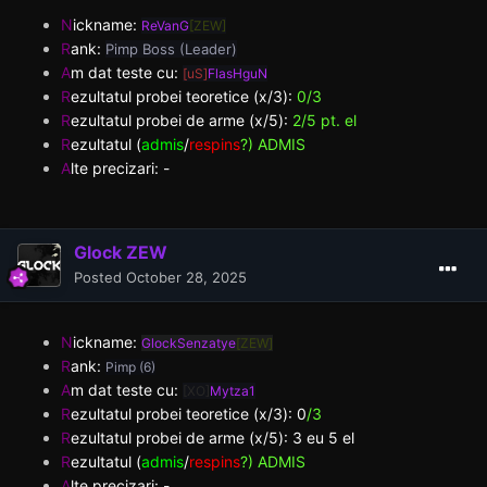
N
ickname:
ReVanG
[ZEW]
R
ank:
Pimp Boss (Leader)
A
m dat teste cu:
[uS]
FlasHguN
R
ezultatul probei teoretice (x/3):
0/3
R
ezultatul probei de arme (x/5):
2/5 pt. el
R
ezultatul (
admis
/
respins
?) ADMIS
A
lte precizari: -
Glock ZEW
Posted
October 28, 2025
N
ickname:
GlockSenzatye
[ZEW]
R
ank:
Pimp (6)
A
m dat teste cu:
[XO]
Mytza1
R
ezultatul probei teoretice (x/3):
0
/3
R
ezultatul probei de arme (x/5):
3 eu 5 el
R
ezultatul (
admis
/
respins
?) ADMIS
A
lte precizari: -