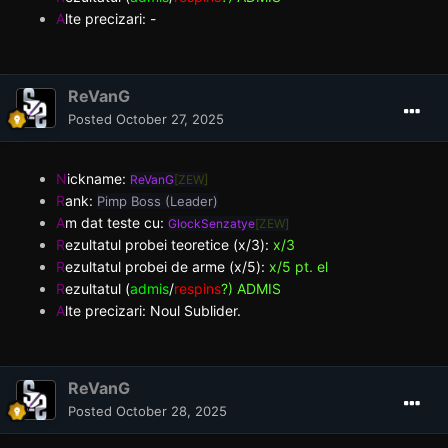
A
lte precizari: -
ReVanG
Posted
October 27, 2025
N
ickname:
ReVanG
[ZEW]
R
ank:
Pimp Boss (Leader)
A
m dat teste cu:
GlockSenzatye
[ZEW]
R
ezultatul probei teoretice (x/3):
x/3
R
ezultatul probei de arme (x/5):
x/5 pt. el
R
ezultatul (
admis
/
respins
?) ADMIS
A
lte precizari: Noul Sublider.
ReVanG
Posted
October 28, 2025