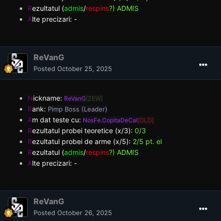
R
ezultatul (
admis
/
respins
?) ADMIS
A
lte precizari: -
ReVanG
Posted
October 25, 2025
N
ickname:
ReVanG
[ZEW]
R
ank:
Pimp Boss (Leader)
A
m dat teste cu:
NosFe.CopitaDeCal
[OLD]
R
ezultatul probei teoretice (x/3):
0/3
R
ezultatul probei de arme (x/5):
2/5 pt. el
R
ezultatul (
admis
/
respins
?) ADMIS
A
lte precizari: -
ReVanG
Posted
October 26, 2025