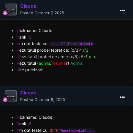
Claude.
Posted
October 7, 2025
N
ickname: Claude
R
ank:
6
A
m dat teste cu:
LORD]
Z3uTz.MOONWALK
R
ezultatul probei teoretice: (x/3)
:
1
/3
R
ezultatul probei de arme (x/5): 5
-1 pt el
R
ezultatul (
admis
/
respins
?)
Admis
A
lte precizari:
Claude.
Posted
October 8, 2025
N
ickname: Claude
R
ank:
6
A
m dat teste cu:
[DTR]
PinochioDeLaMedias