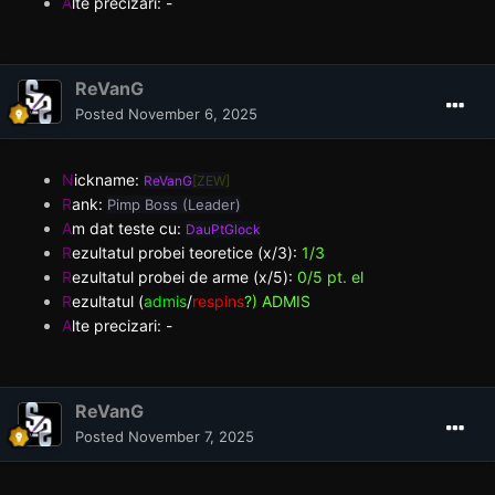
A
lte precizari: -
ReVanG
Posted
November 6, 2025
N
ickname:
ReVanG
[ZEW]
R
ank:
Pimp Boss (Leader)
A
m dat teste cu:
DauPtGlock
R
ezultatul probei teoretice (x/3):
1/3
R
ezultatul probei de arme (x/5):
0/5 pt. el
R
ezultatul (
admis
/
respins
?) ADMIS
A
lte precizari: -
ReVanG
Posted
November 7, 2025