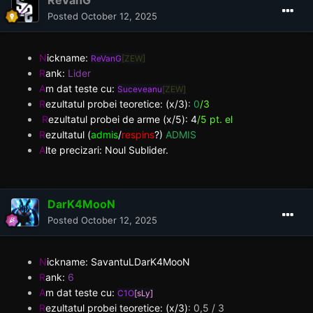
Posted
October 12, 2025
N
ickname:
ReVanG
[ZEW]
R
ank:
Lider
A
m dat teste cu:
Suceveanu
[ZEW]
R
ezultatul probei teoretice: (x/3)
:
0
/3
R
ezultatul probei de arme (x/5):
4
/5 pt. el
R
ezultatul (
admis
/
respins
?)
ADMIS
A
lte precizari: Noul Sublider.
DarK4MooN
Posted
October 12, 2025
N
ickname: SavantuLDarK4MooN
R
ank:
6
A
m dat teste cu:
C1O
[sLy]
R
ezultatul probei teoretice: (x/3)
:
0,5 / 3