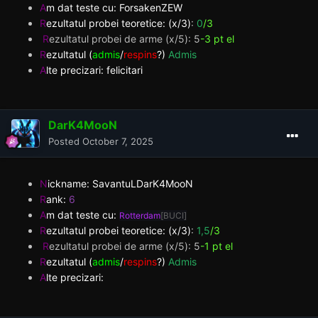
A
m dat teste cu: ForsakenZEW
R
ezultatul probei teoretice: (x/3)
:
0
/3
R
ezultatul probei de arme (x/5): 5
-3 pt el
R
ezultatul (
admis
/
respins
?)
Admis
A
lte precizari: felicitari
DarK4MooN
Posted
October 7, 2025
N
ickname: SavantuLDarK4MooN
R
ank:
6
A
m dat teste cu:
Rotterdam
[BUCI]
R
ezultatul probei teoretice: (x/3)
:
1,5
/3
R
ezultatul probei de arme (x/5): 5
-1 pt el
R
ezultatul (
admis
/
respins
?)
Admis
A
lte precizari: