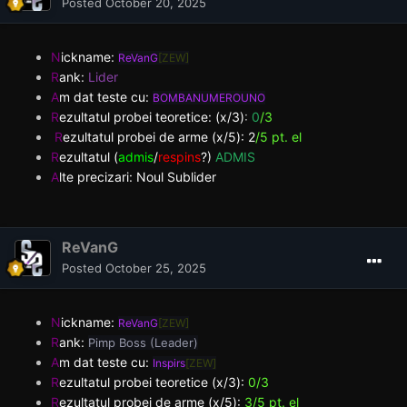
Posted
October 20, 2025
N
ickname:
ReVanG
[ZEW]
R
ank:
Lider
A
m dat teste cu:
BOMBANUMEROUNO
R
ezultatul probei teoretice: (x/3)
:
0
/3
R
ezultatul probei de arme (x/5):
2
/5 pt. el
R
ezultatul (
admis
/
respins
?)
ADMIS
A
lte precizari: Noul Sublider
ReVanG
Posted
October 25, 2025
N
ickname:
ReVanG
[ZEW]
R
ank:
Pimp Boss (Leader)
A
m dat teste cu:
Inspirs
[ZEW]
R
ezultatul probei teoretice (x/3):
0/3
R
ezultatul probei de arme (x/5):
3/5 pt. el