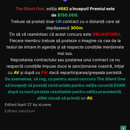
The Silent One,
ediția
#682
a început! Premiul este
de
$150.000.
Trebuie să postați doar
UN
contract cu o distanță care să
depășească
300m
.
Țin să vă reamintesc că acest concurs este
OBLIGATORIU
.
Fiecare membru trebuie să posteze o imagine ca cea de la
testul de intrare în agenție și să respecte condițiile menționate
mai sus.
Nepostarea contractului sau postarea unui contract ce nu
respectă condițiile impuse duce la sancționarea voastră, inițial
cu
AV
și după cu
FW
dacă neparticiparea/greșeala persistă.
De asemenea, vă rog, ca pentru acest concurs The Silent One
să începeți să postați contractele pentru ediția curentă DOAR
după ce sunt postate rezultatele pentru ediția precedentă,
altfel riscați să primiți un
AV
.
Edited
April 27
by sLoww
Editare sanctiuni
1