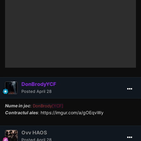
DonBrodyYCF
Posted
April 28
Nume in joc
:
DonBrody
[YCF]
Contractul ales
:
https://imgur.com/a/gOEqvWy
Ovv HAOS
Posted
April 28