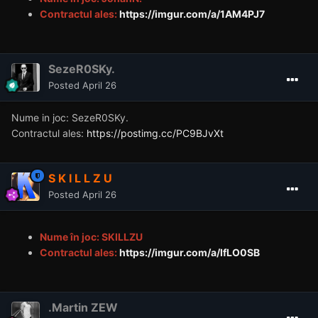
Contractul ales:
https://imgur.com/a/1AM4PJ7
SezeR0SKy.
Posted
April 26
Nume in joc: SezeR0SKy.
Contractul
ales:
https://postimg.cc/PC9BJvXt
S K I L L Z U
Posted
April 26
Nume în joc: SKILLZU
Contractul ales:
https://imgur.com/a/IfLO0SB
.Martin ZEW