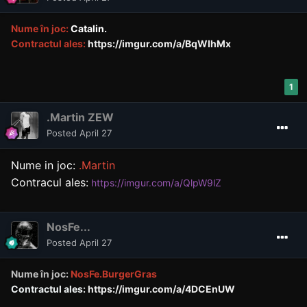
Nume în joc:
Catalin.
Contractul ales:
https://imgur.com/a/BqWIhMx
1
.Martin ZEW
Posted
April 27
Nume in joc:
.Martin
Contracul ales:
https://imgur.com/a/QlpW9lZ
NosFe...
Posted
April 27
Nume în joc:
NosFe.BurgerGras
Contractul ales:
https://imgur.com/a/4DCEnUW