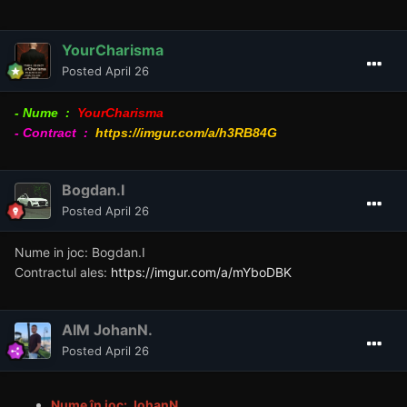
YourCharisma
Posted
April 26
- Nume
:
YourCharisma
- Contract :
https://imgur.com/a/h3RB84G
Bogdan.I
Posted
April 26
Nume in joc: Bogdan.I
Contractul ales:
https://imgur.com/a/mYboDBK
AIM JohanN.
Posted
April 26
Nume în joc: JohanN.