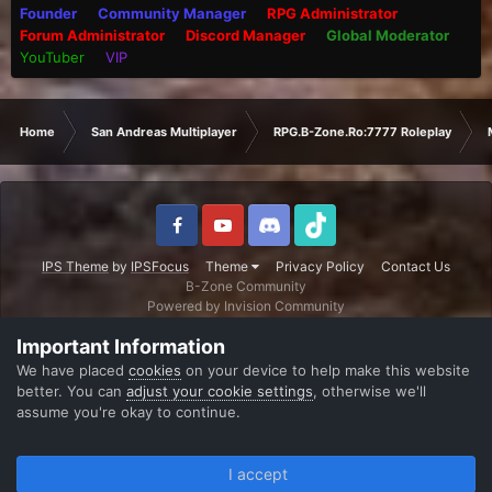
Founder
Community Manager
RPG Administrator
Forum Administrator
Discord Manager
Global Moderator
YouTuber
VIP
Home
San Andreas Multiplayer
RPG.B-Zone.Ro:7777 Roleplay
IPS Theme
by
IPSFocus
Theme
Privacy Policy
Contact Us
B-Zone Community
Powered by Invision Community
Important Information
We have placed
cookies
on your device to help make this website
better. You can
adjust your cookie settings
, otherwise we'll
assume you're okay to continue.
I accept
Forums
Unread
Sign In
Register
More