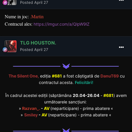
Posted
April 27
Nume in joc:
.Martin
Contracul ales:
https://imgur.com/a/QlpW9lZ
TLG HOUSTON.
Posted
April 27
The Silent One,
ediția
#681
a fost câștigată de
DanuT69
cu
contractul
acesta.
Felicitări!
În cadrul acestei ediții (săptămâna
20.04-26.04
-
#681
) avem
următoarele sancțiuni:
»
Razvan_.
-
AV
(neparticipare)
- prima abatere
«
»
Smiley
-
AV
(neparticipare) - prima abatere «