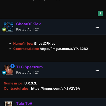
2
GhostOFKiev
Posted
April 27
Nume în joc:
GhostOFKiev
Contractul ales:
https://imgur.com/a/YPJB282
TLG Spectrum
Posted
April 27
Nume în joc:
U.R.S.S.
Contractul ales:
https://imgur.com/a/kSV2V9A
Tule ToV