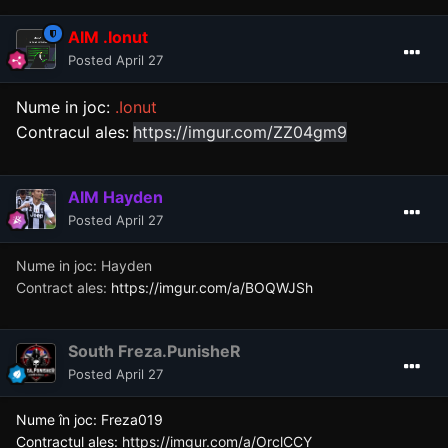
AIM .Ionut
Posted
April 27
Nume in joc:
.Ionut
Contracul ales:
https://imgur.com/ZZ04gm9
AIM Hayden
Posted
April 27
Nume in joc: Hayden
Contract ales:
https://imgur.com/a/BOQWJSh
South Freza.PunisheR
Posted
April 27
Nume în joc: Freza019
Contractul ales:
https://imgur.com/a/OrclCCY