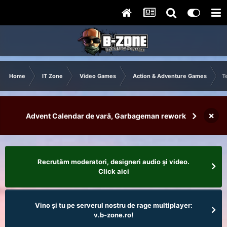
Home
IT Zone
Video Games
Action & Adventure Games
T
×
Advent Calendar de vară, Garbageman rework
Recrutăm moderatori, designeri audio şi video.
Click aici
Vino și tu pe serverul nostru de rage multiplayer:
v.b-zone.ro!