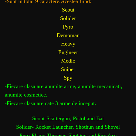
-Sunt in total 9 caractere.Acestea fiind:
Scout
Solider
Pyro
Demoman
Heavy
Engineer
Medic
Sniper
Spy
-Fiecare clasa are anumite arme, anumite mecanicati,
anumite cosmetice.
-Fiecare clasa are cate 3 arme de inceput.
Scout-Scattergun, Pistol and Bat
Solider- Rocket Launcher, Shothun and Shovel
Pyro-Flame Thrower, Shotgun and Fire Axe