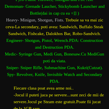
Demoman- Grenade Laucher, Stickybomb Launcher and
Bottle(dai in cap cu ea =]] )
Heavy- Minigun, Shotgun, Fists.
Trebuie sa va mai zic
ceva-La secondary, poti avea: Sandwich, Buffalo Steak
Sandwich, Fishcake, Dalokhos Bar, Robo-Sandvich.
Engineer- Shotgun, Pistol, Wrench.PDA: Construction
and Destruction PDA.
Medic- Syringe Gun, Medi Gun, Bonesaw.Cu MediGun
poti da viata.
Sniper- Sniper Rifle, Submachine Gun, Kukri(Cutzat).
Spy- Revolver, Knife, Invisible Watch and Secondary
PDA.
Fiecare clasa poat avea arme noi..
-Jocul il puteti juca pe servere...sunt zeci de mii de
servere.Jocul pe Steam este gratuit.Poate fii jucat
de la 1GB ram.