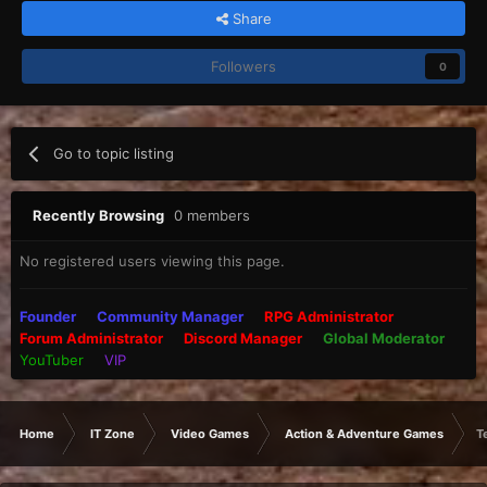
Share
Followers
0
Go to topic listing
Recently Browsing
0 members
No registered users viewing this page.
Founder
Community Manager
RPG Administrator
Forum Administrator
Discord Manager
Global Moderator
YouTuber
VIP
Home
IT Zone
Video Games
Action & Adventure Games
T