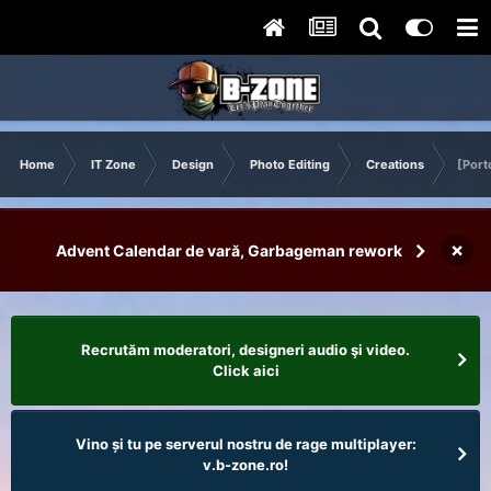
Home
IT Zone
Design
Photo Editing
Creations
[Port
×
Advent Calendar de vară, Garbageman rework
Recrutăm moderatori, designeri audio şi video.
Click aici
Vino și tu pe serverul nostru de rage multiplayer:
v.b-zone.ro!