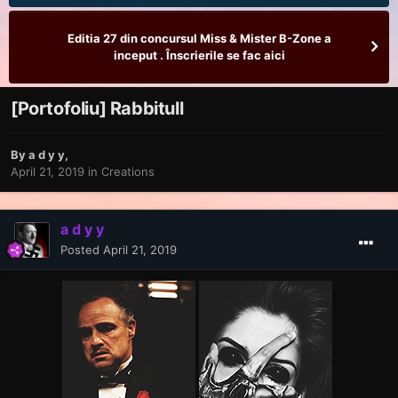
Editia 27 din concursul Miss & Mister B-Zone a
inceput . Înscrierile se fac aici
[Portofoliu] Rabbitull
By
a d y y
,
April 21, 2019
in
Creations
a d y y
Posted
April 21, 2019