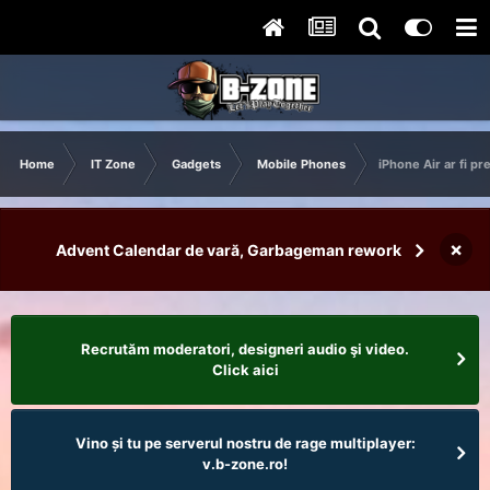
Home
IT Zone
Gadgets
Mobile Phones
iPhone Air ar fi pre
×
Advent Calendar de vară, Garbageman rework
Recrutăm moderatori, designeri audio şi video.
Click aici
Vino și tu pe serverul nostru de rage multiplayer:
v.b-zone.ro!