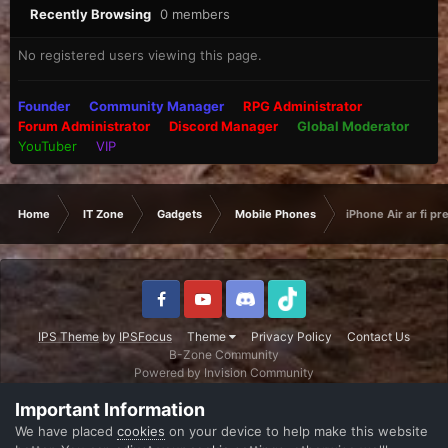
Recently Browsing
0 members
No registered users viewing this page.
Founder
Community Manager
RPG Administrator
Forum Administrator
Discord Manager
Global Moderator
YouTuber
VIP
Home
IT Zone
Gadgets
Mobile Phones
iPhone Air ar fi pre
IPS Theme
by
IPSFocus
Theme
Privacy Policy
Contact Us
B-Zone Community
Powered by Invision Community
Important Information
We have placed
cookies
on your device to help make this website