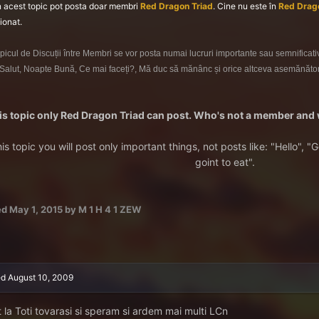
n acest topic pot posta doar membri
Red Dragon Triad
. Cine nu este în
Red Drago
ionat.
topicul de Discuții între Membri se vor posta numai lucruri importante sau semnific
 Salut, Noapte Bună, Ce mai faceți?, Mă duc să mănânc și orice altceva asemănător
his topic only Red Dragon Triad can post. Who's not a member and w
his topic you will post only important things, not posts like: "Hello", 
goint to eat".
ed
May 1, 2015
by M 1 H 4 1 ZEW
ed
August 10, 2009
t la Toti tovarasi si speram si ardem mai multi LCn