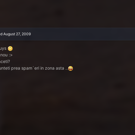
ed
August 27, 2009
guys
 nou :>
aceti?
unteti prea spam`eri in zona asta ..