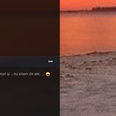
i si ...nu stiam de ele. ....