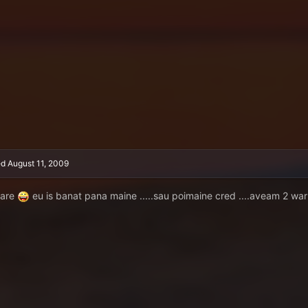
ed
August 11, 2009
tare
eu is banat pana maine .....sau poimaine cred ....aveam 2 warnur