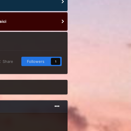
aici
Share
Followers
1