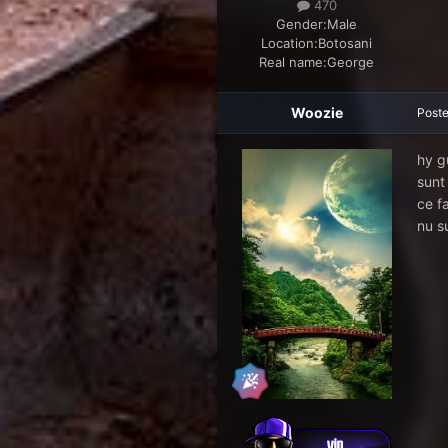
470
Gender:
Male
Location:
Botosani
Real name:
George
Woozie
Post
hy 
sunt
ce f
nu s