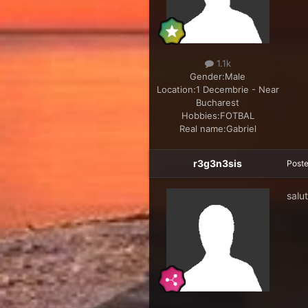
1.1k
Gender:
Male
Location:
1 Decembrie - Near
Bucharest
Hobbies:
FOTBAL
Real name:
Gabriel
r3g3n3sis
Post
salu