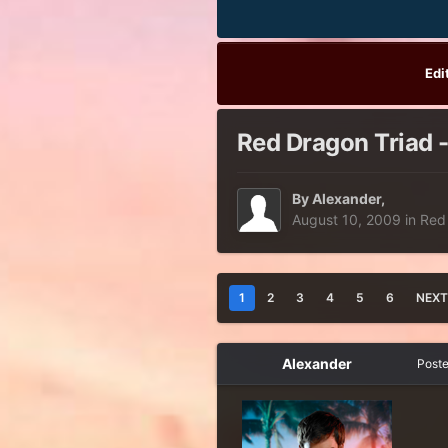
Edi
Red Dragon Triad -
By
Alexander
,
August 10, 2009
in
Red
1
2
3
4
5
6
NEXT
Alexander
Post