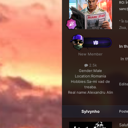
RO: Î
sancț
* În 
Ziua,
In t
New Member
In t
2.5k
Gender:
Male
Location:
Romania
Hobbies:
Sa-mi vad de
Edit
treaba.
Real name:
Alexandru Alin
Sylvynho
Post
Salu