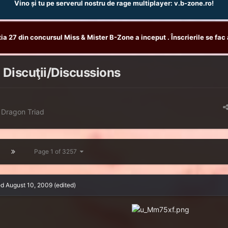
Vino și tu pe serverul nostru de rage multiplayer: v.b-zone.ro!
tia 27 din concursul Miss & Mister B-Zone a inceput . Înscrierile se fac 
 Discuţii/Discussions
 Dragon Triad
Page 1 of 3257
ed
August 10, 2009
(edited)