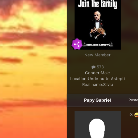
New Member
573
Gender:
Male
Location:
Unde nu te Astepti
Real name:
Silviu
Papy Gabriel
Post
r3