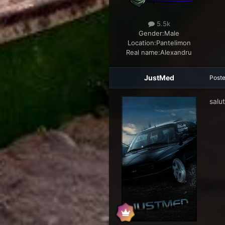
5.5k
Gender:
Male
Location:
Pantelimon
Real name:
Alexandru
JustMed
Post
salu