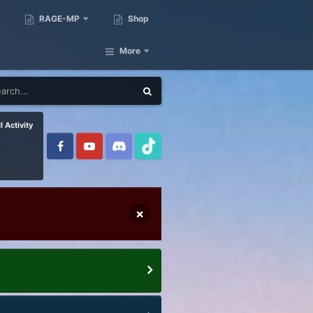
RAGE-MP
Shop
More
l Activity
×