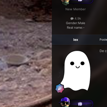
New Member
4.9k
Gender:
Male
Real name:
-
lex
Post
De ce