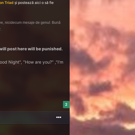
n Triad
și p
ostează aici o să fie
ative, nicidecum mesaje de genul: Bună
.
ill post here will be punished.
"Good Night", "How are you?" ,"I'm
2