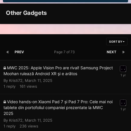
Other Gadgets
SORT BY
PREV
Page 7 of 73
NEXT
MWC 2025: Apple Vision Pro are rival! Samsung Project
Moohan rulează Android XR şi e arătos
By
Kristi72
,
March 11, 2025
1
reply
161
views
Video hands-on Xiaomi Pad 7 și Pad 7 Pro: Cele mai noi
tablete din portofoliul companiei prezentate la MWC
2025
By
Kristi72
,
March 11, 2025
1
reply
236
views