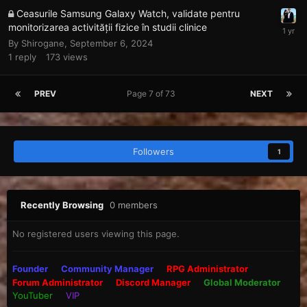
Ceasurile Samsung Galaxy Watch, validate pentru
monitorizarea activității fizice în studii clinice
By
Shirogane
,
September 6, 2024
1
reply
173
views
PREV
Page 7 of 73
NEXT
Followers
1
Recently Browsing
0 members
No registered users viewing this page.
Founder
Community Manager
RPG Administrator
Forum Administrator
Discord Manager
Global Moderator
YouTuber
VIP