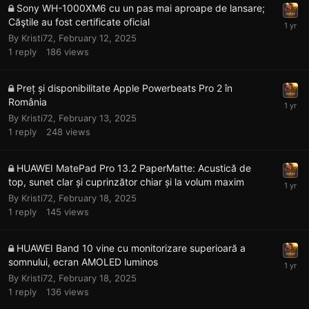
Sony WH-1000XM6 cu un pas mai aproape de lansare;
Căştile au fost certificate oficial
By
Kristi72
,
February 12, 2025
1
reply
186
views
Preț și disponibilitate Apple Powerbeats Pro 2 în
România
By
Kristi72
,
February 13, 2025
1
reply
248
views
HUAWEI MatePad Pro 13.2 PaperMatte: Acustică de
top, sunet clar și cuprinzător chiar și la volum maxim
By
Kristi72
,
February 18, 2025
1
reply
145
views
HUAWEI Band 10 vine cu monitorizare superioară a
somnului, ecran AMOLED luminos
By
Kristi72
,
February 18, 2025
1
reply
136
views