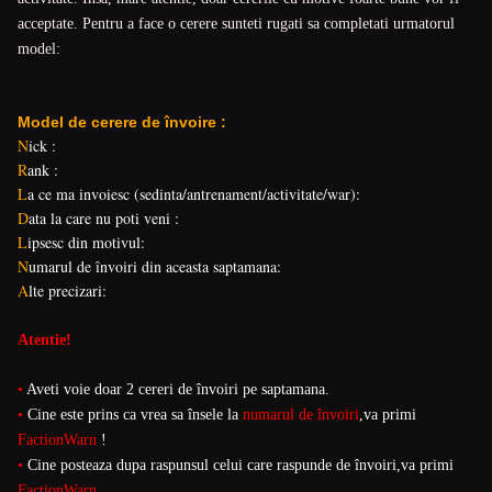
acceptate. Pentru a face o cerere sunteti rugati sa completati urmatorul
model:
Model de cerere de învoire :
N
ick :
R
ank :
L
a ce ma invoiesc (sedinta/antrenament/activitate/war)
:
D
ata la care nu poti veni :
L
ipsesc din motivul:
N
umarul de învoiri din aceasta saptamana:
A
lte precizari:
Atentie!
•
Aveti voie doar 2 cereri de învoiri pe saptamana.
•
Cine este prins ca vrea sa însele la
numarul de învoiri
,va primi
FactionWarn
!
•
Cine posteaza dupa raspunsul celui care raspunde de învoiri,va primi
FactionWarn
.