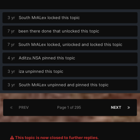
3 yr
South MrALex
locked this topic
7 yr
been there done that
unlocked this topic
7 yr
South MrALex
locked, unlocked and locked this topic
4 yr
Aditzu.NSA
pinned this topic
3 yr
iza
unpinned this topic
3 yr
South MrALex
unpinned and pinned this topic
PREV
Page 1 of 295
NEXT
This topic is now closed to further replies.