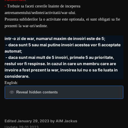
•
Trebuie sa faceti cererile
înainte de inceperea
antrenamentului/sedintei/activitatii/war-ului.
Prezenta subliderilor la o activitate este optionala, ei sunt obligati sa fie
prezenti la war-uri/sedinte.
intr-o zi de war, numarul maxim de invoiri este de 5;
- daca sunt 5 sau mai putine invoiri acestea vor fi acceptate
automat;
- daca sunt mai mult de 5 invoiri, primele 5 au prioritate,
restul vor fi respinse. In cazul in care un membru care are
invoire a fost prezent la war, invoirea lui nu o sa fie luata in
considerare.
English:
Reveal hidden contents
Edited
January 29, 2023
by AIM Jackus
Update 29.01.2023