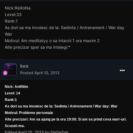
Nick:ReXoNa
Level:33
Rank:1
As dori sa ma invoiesc de la: Sedinta / Antrenament / War day
War
Motivul: Am meditatyy o sa intarzii 1 ora maxim 2
Alte precizar sper sa ma intelegi:*
kes
Posted
April 10, 2013
Nick: An0Nim
Level: 14
Rank:1
As dori sa ma invoiesc de la: Sedinta / Antrenament / War day: War
Motivul: Probleme personale
Alte precizari: Am sa ajung pe la ora 19:00. Si am sa prind ceva warr-uri.
Scuzati-ma.
Edited
April 10, 2013
by ShOwTek