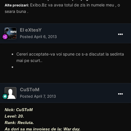
Exibo.Bz va avea totul de zis in numele meu , o
Alte precizari:
seara buna .
El eXtesY
Posted
April 6, 2013
Cereri acceptate-va voi spune ce s-a discutat la sedinta
mai pe scurt..
CuSToM
Posted
April 7, 2013
Nick: CuSToM
Level: 20.
Rank: Recluta.
As dori sa ma invoiesc de la: War day.