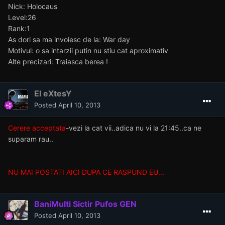
Nick: Holocaus
Level:26
Rank:1
As dori sa ma invoiesc de la: War day
Motivul: o sa intarzii putin nu stiu cat aproximativ
Alte precizari: Traiasca berea !
El eXtesY
Posted
April 10, 2013
Cerere acceptata
-vezi la cat vii..adica nu vi la 21:45..ca ne
suparam rau..
NU MAI POSTATI AICI DUPA CE RASPUND EU...
BaniMulti Sictir Pufos GEN
Posted
April 10, 2013