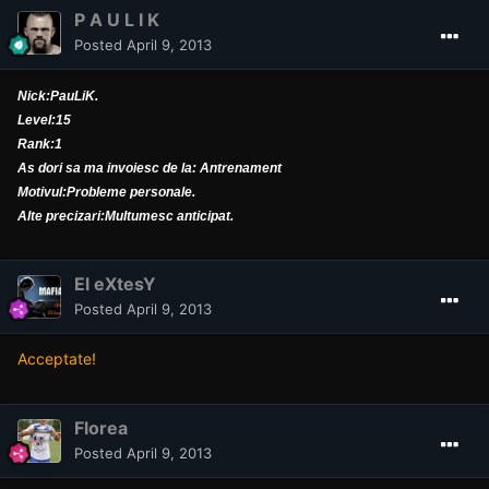
P A U L I K
Posted
April 9, 2013
Nick:PauLiK.
Level:15
Rank:1
As dori sa ma invoiesc de la: Antrenament
Motivul:Probleme personale.
Alte precizari:Multumesc anticipat.
El eXtesY
Posted
April 9, 2013
Acceptate!
Florea
Posted
April 9, 2013