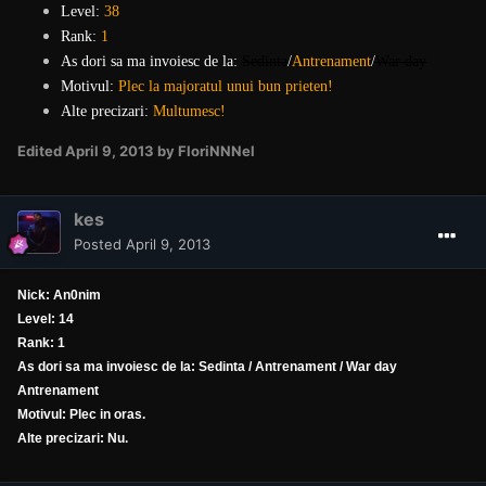
Level:
38
Rank:
1
As dori sa ma invoiesc de la:
Sedinta
/
Antrenament
/
War day
Motivul:
Plec la majoratul unui bun prieten!
Alte precizari:
Multumesc!
Edited
April 9, 2013
by FloriNNNel
kes
Posted
April 9, 2013
Nick: An0nim
Level: 14
Rank: 1
As dori sa ma invoiesc de la: Sedinta / Antrenament / War day
Antrenament
Motivul: Plec in oras.
Alte precizari: Nu.