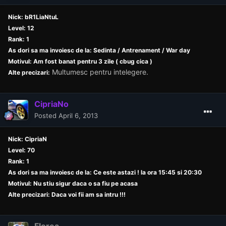
Nick: bR1LiaNtuL
Level: 12
Rank: 1
As dori sa ma invoiesc de la: Sedinta / Antrenament / War day
Motivul: Am fost banat pentru 3 zile ( cbug cica )
Multumesc pentru intelegere.
Alte precizari:
CipriaNo
Posted
April 6, 2013
Nick: CipriaN
Level: 70
Rank: 1
As dori sa ma invoiesc de la: Ce este astazi ! la ora 15:45 si 20:30
Motivul: Nu stiu sigur daca o sa fiu pe acasa
Alte precizari: Daca voi fii am sa intru !!!
Florea