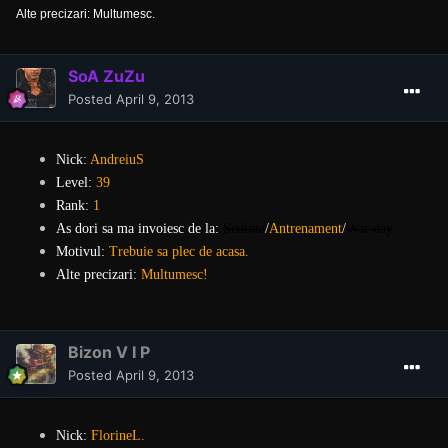
Alte precizari: Multumesc.
SoA ZuZu
Posted
April 9, 2013
Nick:
AndreiuS
Level:
39
Rank:
1
As dori sa ma invoiesc de la:
Sedinta
/
Antrenament
/
War day
Motivul:
Trebuie sa plec de acasa.
Alte precizari:
Multumesc!
Bizon V I P
Posted
April 9, 2013
Nick:
FlorineL.