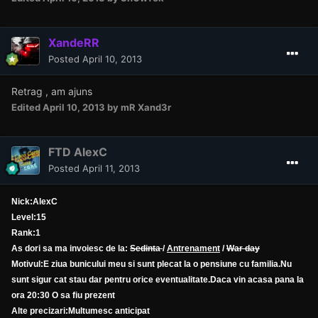
XandeRR
Posted
April 10, 2013
Retrag , am ajuns
Edited
April 10, 2013
by mR Xand3r
FTD AlexC
Posted
April 11, 2013
Nick:AlexC
Level:15
Rank:1
As dori sa ma invoiesc de la:
Sedinta
/
Antrenament
/
War day
Motivul:E ziua bunicului meu si sunt plecat la o pensiune cu familia.Nu
sunt sigur cat stau dar pentru orice eventualitate.Daca vin acasa pana la
ora 20:30 O sa fiu prezent
Alte precizari:Multumesc anticipat