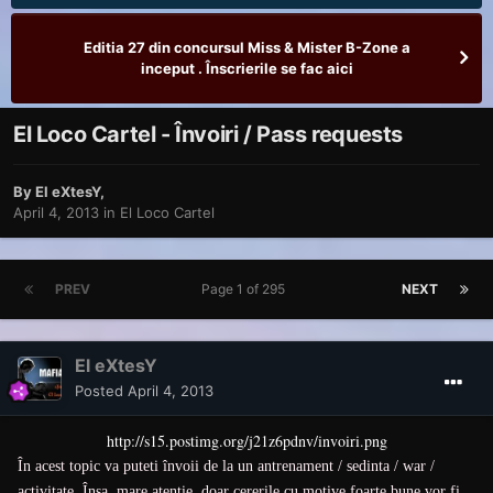
Editia 27 din concursul Miss & Mister B-Zone a
inceput . Înscrierile se fac aici
El Loco Cartel - Învoiri / Pass requests
By
El eXtesY
,
April 4, 2013
in
El Loco Cartel
PREV
Page 1 of 295
NEXT
El eXtesY
Posted
April 4, 2013
http://s15.postimg.org/j21z6pdnv/invoiri.png
În acest topic va puteti învoii de la un antrenament / sedinta / war /
activitate. Însa, mare atentie, doar cererile cu motive foarte bune vor fi