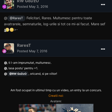
RW GoDzO
Posted
May 3, 2016
@
Felicitari, Rares. Multumesc pentru toate
@RaresT
avatrarele, semnaturile, log-urile si tot ce mi-ai facut. Mare sef
>-
RaresT
Posted
May 7, 2016
@
, ti l-am imprumutat, multumesc.
@
, lasa postu' pentru +1.
@
, oricand, si pe viitor!
@RW GoDzO
Am fost ocupat in ultimul timp cu un video, un entry la un concurs.
Creatii noi:
Avatare: