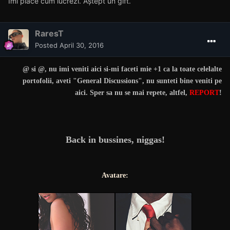
Îmi place cum lucrezi. Aștept un gift.
RaresT
Posted
April 30, 2016
@
si
@
, nu imi veniti aici si-mi faceti mie +1 ca la toate celelalte
portofolii, aveti "General Discussions", nu sunteti bine veniti pe
aici. Sper sa nu se mai repete, altfel,
REPORT
!
Back in bussines, niggas!
Avatare: