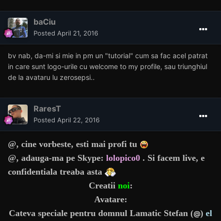
baCiu
Posted
April 21, 2016
bv nab, da-mi si mie in pm un "tutorial" cum sa fac acel patrat
in care sunt logo-urile cu welcome to my profile, sau triunghiul
de la avataru lu zerosepsi..
RaresT
Posted
April 22, 2016
@
, cine vorbeste, esti mai profi tu
@
, adauga-ma pe Skype:
lolopico0
. Si facem live, e
confidentiala treaba asta
Creatii
noi
:
Avatare:
Cateva speciale pentru domnul Lamatic Stefan (
)
el
@