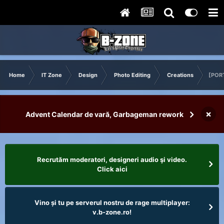
Home
IT Zone
Design
Photo Editing
Creations
[POR
×
Advent Calendar de vară, Garbageman rework
Recrutăm moderatori, designeri audio şi video.
Click aici
Vino și tu pe serverul nostru de rage multiplayer:
v.b-zone.ro!