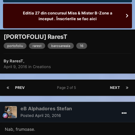
Editia 27 din concursul Miss & Mister B-Zone a
inceput . Înscrierile se fac aici
[PORTOFOLIU] RaresT
portofoliu
rarest
barosaneala
16
By
RaresT
,
April 9, 2016
in
Creations
PREV
Page 2 of 5
NEXT
eB Alphadores Stefan
Posted
April 20, 2016
Nab, frumoase.