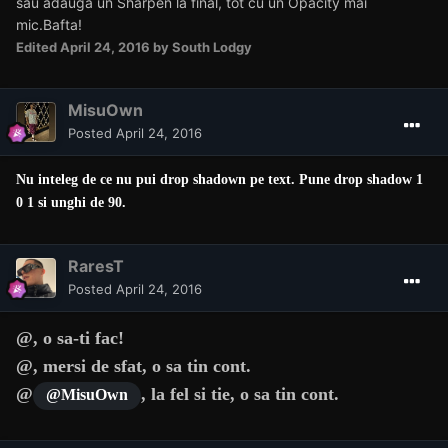
sau adauga un Sharpen la final, tot cu un Opacity mai
mic.Bafta!
Edited
April 24, 2016
by South Lodgy
MisuOwn
Posted
April 24, 2016
Nu inteleg de ce nu pui drop shadown pe text. Pune drop shadow 1
0 1 si unghi de 90.
RaresT
Posted
April 24, 2016
@
, o sa-ti fac!
@
, mersi de sfat, o sa tin cont.
@
, la fel si tie, o sa tin cont.
@MisuOwn