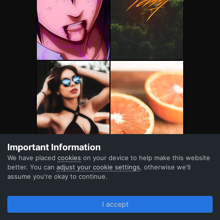
Important Information
We have placed
cookies
on your device to help make this website
better. You can
adjust your cookie settings
, otherwise we'll
assume you're okay to continue.
I accept
Forums
Unread
Sign In
Register
More