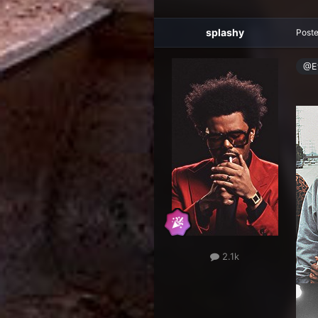
splashy
Post
@E
2.1k