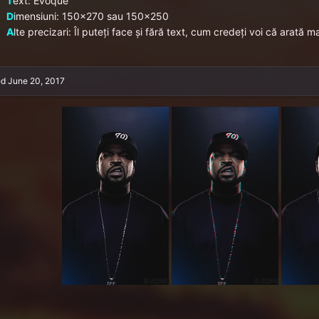
T
ext: Evoque
D
imensiuni: 150x270 sau 150x250
A
lte precizari: Îl puteți face și fără text, cum credeți voi că arată ma
ed
June 20, 2017