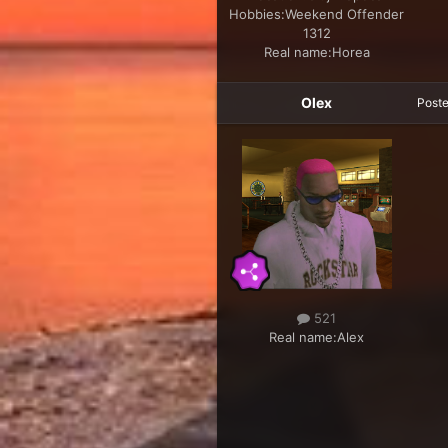
Hobbies:
Weekend Offender
1312
Real name:
Horea
Olex
Post
521
Real name:
Alex