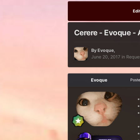
Edi
Cerere - Evoque - 
By
Evoque
,
June 20, 2017
in
Reque
Evoque
Post