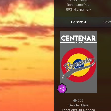
Gender:
Male
Real name:
Paul
RPG Nickname:
-
Hori1919
Post
523
Gender:
Male
Location:
Cluj-Napoca