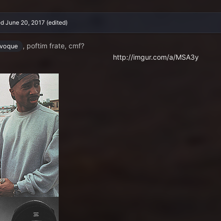
ed
June 20, 2017
(edited)
, poftim frate, cmf?
voque
http://imgur.com/a/MSA3y