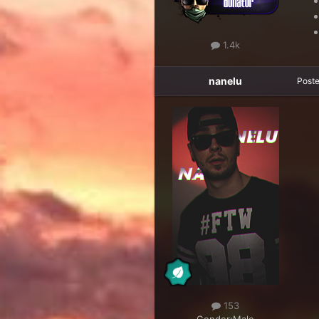
1.4k
nanelu
Post
153