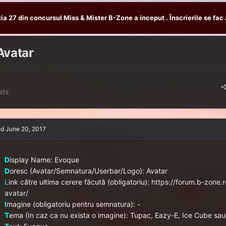
tia 27 din concursul Miss & Mister B-Zone a inceput . Înscrierile se fac 
Avatar
sts
ed
June 20, 2017
D
isplay Name: Evoque
D
oresc (Avatar/Semnatura/Userbar/Logo): Avatar
L
ink către ultima cerere făcută (obligatoriu):
https://forum.b-zone.
avatar/
I
magine (obligatoriu pentru semnatura): -
T
ema (In caz ca nu exista o imagine): Tupac, Eazy-E, Ice Cube sa