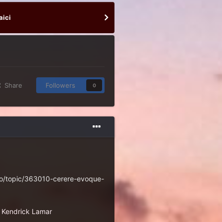
aici
Share
Followers
0
ro/topic/363010-cerere-evoque-
u Kendrick Lamar